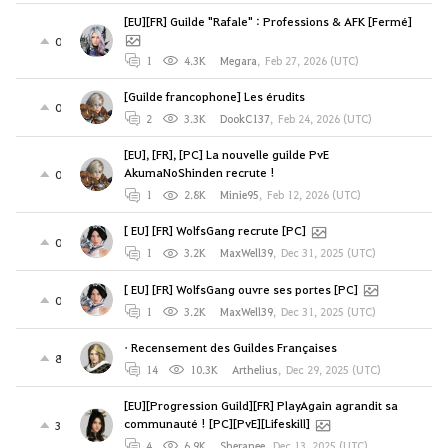
[EU][FR] Guilde "Rafale" : Professions & AFK [Fermé]
0
1
4.3K
Megara
,
Feb 27, 2026 (UTC)
[Guilde francophone] Les érudits
0
2
3.3K
DookC137
,
Feb 24, 2026 (UTC)
[EU], [FR], [PC] La nouvelle guilde PvE
AkumaNoShinden recrute !
0
1
2.8K
Minie95
,
Feb 12, 2026 (UTC)
[ EU] [FR] WolfsGang recrute [PC]
0
1
3.2K
MaxWell39
,
Dec 31, 2025 (UTC)
[ EU] [FR] WolfsGang ouvre ses portes [PC]
0
1
3.2K
MaxWell39
,
Dec 31, 2025 (UTC)
• Recensement des Guildes Françaises
8
14
10.3K
Arthelius
,
Dec 29, 2025 (UTC)
[EU][Progression Guild][FR] PlayAgain agrandit sa
communauté ! [PC][PvE][Lifeskill]
3
4
6.9K
Sheranee
,
Dec 13, 2025 (UTC)