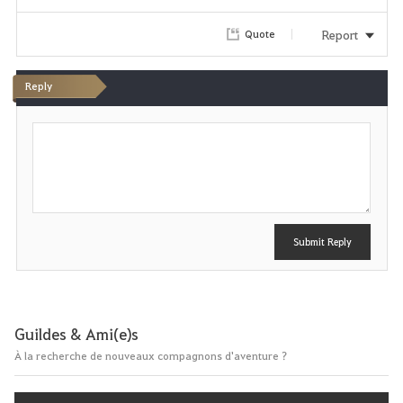
Report
Quote
Reply
P
o
s
t
Submit Reply
Guildes & Ami(e)s
À la recherche de nouveaux compagnons d'aventure ?