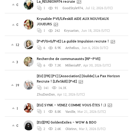
La_REUNION974 recrute
0
1
91
GoodStyle974
,
Jul 12, 2026 (UTC)
Krysalide PVE/Lifeskill AIDE AUX NOUVEAUX
JOUEURS
0
1
242
Krysarion
,
Jun 18, 2026 (UTC)
[PvP/GvG/PvE] La guilde Impulsion recrute !
12
6
8.9K
Arthelius
,
Jun 6, 2026 (UTC)
Recherche de communautés [RP-PVE]
3
6
7.3K
MilleniaRP
,
Apr 30, 2026 (UTC)
[EU] [FR] [PC] [Association] [Guilde] La Pax Horizon
Recrute ! [LifeSkill] [PvE]
19
141
14.1K
ZhuDonDon
,
Apr 12, 2026 (UTC)
[EU] SYNK - VENEZ COMME VOUS ÊTES ! ;)
1
1
8.8K
Vanille
,
Mar 21, 2026 (UTC)
[EU][FR] GoldenExiles - WOW & BDO
0
2
2.6K
Olórinn
,
Mar 3, 2026 (UTC)