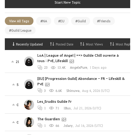
Start New Topic
View All Tags
#NA
#EU
#Guild
#Friends
#Guild League
Recently Updated
Posted Date
Most Views
Most Replies
LoA | League of Angel | ==> Guilde Chill ouverte à
tous : PvE, Lifeskill
21
23
13.4K
AngelxPure
,
1 Days ago
[EU] [Progression Guild] Abondance - FR - Lifeskill &
PvE
5
3
6.6K
Shinuwa
,
Aug 4, 2026 (UTC)
Les_Erudits Guilde Fr
0
1
71
1Bus
,
Jul 21, 2026 (UTC)
The Guardien
0
1
66
Jolary
,
Jul 16, 2026 (UTC)