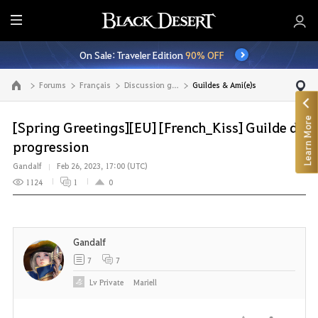
E
n
On Sale: Traveler Edition
90% OFF
t
i
Forums
Français
Discussion générale
Guildes & Ami(e)s
Go to the main page
r
e
Learn More
M
[Spring Greetings][EU] [French_Kiss] Guilde de
e
progression
n
Gandalf
Feb 26, 2023, 17:00 (UTC)
u
1124
1
0
Gandalf
7
7
Lv
Private
Mariell