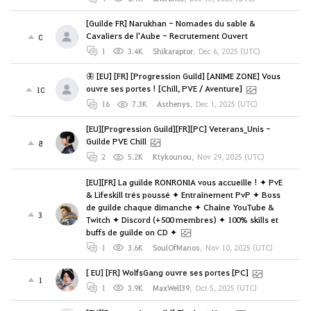
[Guilde FR] Narukhan - Nomades du sable &
Cavaliers de l'Aube - Recrutement Ouvert
0
1
3.4K
Shikaraptor
,
Dec 6, 2025 (UTC)
🦋 [EU] [FR] [Progression Guild] [ANIME ZONE] Vous
ouvre ses portes ! [Chill, PVE / Aventure]
10
16
7.3K
Asthenys
,
Dec 1, 2025 (UTC)
[EU][Progression Guild][FR][PC] Veterans_Unis -
Guilde PVE Chill
8
2
5.2K
Ktykounou
,
Nov 29, 2025 (UTC)
[EU][FR] La guilde RONRONIA vous accueille ! ✦ PvE
& Lifeskill trés poussé ✦ Entraînement PvP ✦ Boss
de guilde chaque dimanche ✦ Chaîne YouTube &
3
Twitch ✦ Discord (+500 membres) ✦ 100% skills et
buffs de guilde on CD ✦
1
3.6K
SoulOfManos
,
Nov 10, 2025 (UTC)
[ EU] [FR] WolfsGang ouvre ses portes [PC]
1
1
3.9K
MaxWell39
,
Oct 5, 2025 (UTC)