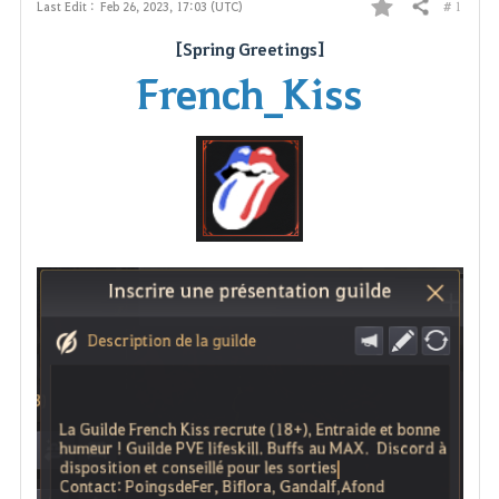
# 1
Last Edit :
Feb 26, 2023, 17:03 (UTC)
Share
F
[Spring Greetings]
a
French_Kiss
v
o
r
i
t
e