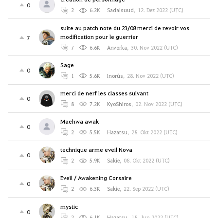
0
2
6.2K
Sadalsuud
,
12. Dez 2022 (UTC)
suite au patch note du 23/08 merci de revoir vos
modification pour le guerrier
7
7
6.6K
Anvorka
,
30. Nov 2022 (UTC)
Sage
0
1
5.6K
Inorûs
,
28. Nov 2022 (UTC)
merci de nerf les classes suivant
0
8
7.2K
KyoShiros
,
02. Nov 2022 (UTC)
Maehwa awak
0
2
5.5K
Hazatsu
,
28. Okt 2022 (UTC)
technique arme eveil Nova
0
2
5.9K
Sakie
,
08. Okt 2022 (UTC)
Eveil / Awakening Corsaire
0
2
6.3K
Sakie
,
22. Sep 2022 (UTC)
mystic
0
2
6.1K
Hazatsu
,
18. Jun 2022 (UTC)