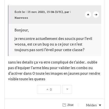
a
Écrit le : 15 nov. 2023, 15:06 (UTC), par :
v
Naowoos
o
c
o
p
l
Bonjour,
r
e
o
je rencontre actuellement des soucis pour l'evil
woosa, est ce un bug ou a ce jour ce n'est
i
n
s
toujours pas sorti l'éveil pour cette classe?
t
e
sans les details ça va etre compliqué de t'aider.. oublie
e
pas d'équiper l'arme bleu pour valider les combo ou
d'activer dans O toute les images en jaunes pour rendre
n
visible toute les quetes
0
Melden
Zitat