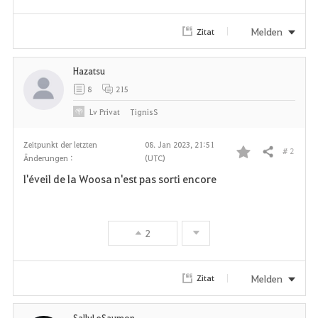
Melden
Zitat
Hazatsu
8
215
Lv
Privat
TignisS
Zeitpunkt der letzten
08. Jan 2023, 21:51
# 2
Teilen
Änderungen :
(UTC)
F
l'éveil de la Woosa n'est pas sorti encore
a
v
2
o
r
Melden
Zitat
i
SallyLeSaumon