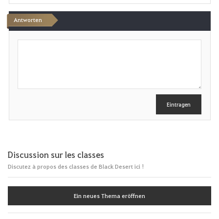
Antworten
S
c
h
r
e
i
b
e
Eintragen
n
Discussion sur les classes
Discutez à propos des classes de Black Desert ici !
Ein neues Thema eröffnen