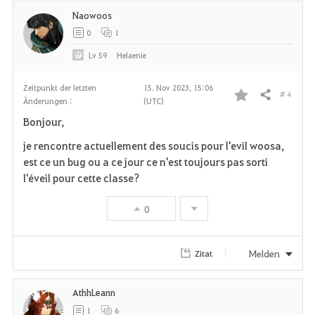
Naowoos
0
1
Lv
59
Helaenie
Zeitpunkt der letzten
15. Nov 2023, 15:06
# 4
Teilen
Änderungen :
(UTC)
F
Bonjour,
a
je rencontre actuellement des soucis pour l'evil woosa,
v
est ce un bug ou a ce jour ce n'est toujours pas sorti
l'éveil pour cette classe?
o
0
r
i
Melden
Zitat
t
AthhLeann
e
1
6