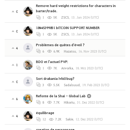
Remove hard weight restrictions for characters in
barter/trade.
0
1
5K
ZSCS
,
13. Jan 2024 (UTC)
18445399831 bITCOIN SUPPORT NUMBER
0
1
5K
ZSCS
,
13. Jan 2024 (UTC)
Problèmes de quêtes d'éveil ?
4
6
6.9K
Hazatsu
,
16. Nov 2023 (UTC)
BDO et l'actuel PVP.
1
1
7K
Anvorka
,
18. Mrz 2023 (UTC)
Sort drakania lvl60 bug?
0
3
5.5K
Sadalsuud
,
19. Feb 2023 (UTC)
Refonte de la Shai - Global Lab
6
8
7.7K
Hikoriu
,
31. Dez 2022 (UTC)
équilibrage
4
12
7.2K
Sakie
,
12. Dez 2022 (UTC)
creation de personnage