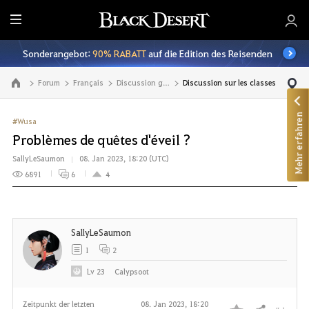
A
l
Sonderangebot:
90% RABATT
auf die Edition des Reisenden
l
e
Forum
Français
Discussion générale
Discussion sur les classes
Zur Hauptseite
Mehr erfahren
#Wusa
Problèmes de quêtes d'éveil ?
SallyLeSaumon
08. Jan 2023, 18:20 (UTC)
6891
6
4
SallyLeSaumon
1
2
Lv
23
Calypsoot
Zeitpunkt der letzten
08. Jan 2023, 18:20