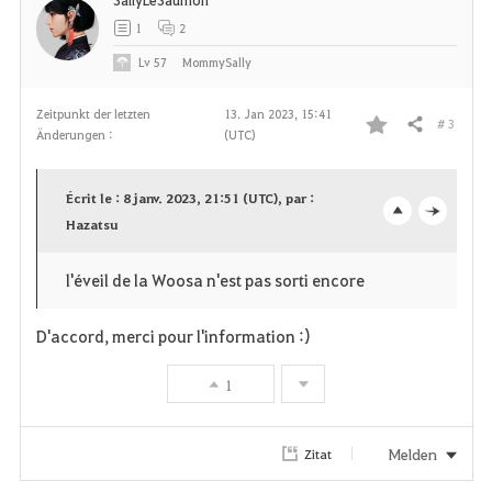
t
1
2
e
Lv
57
MommySally
n
Zeitpunkt der letzten
13. Jan 2023, 15:41
# 3
Teilen
Änderungen :
(UTC)
F
a
Écrit le : 8 janv. 2023, 21:51 (UTC), par :
v
Hazatsu
o
c
o
p
l
l'éveil de la Woosa n'est pas sorti encore
r
e
o
D'accord, merci pour l'information :)
i
n
s
1
t
e
e
Melden
Zitat
n