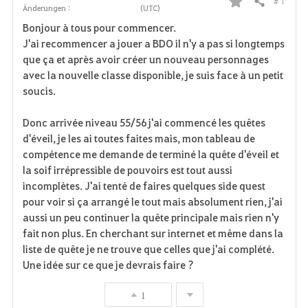
# 1
Teilen
Änderungen :
(UTC)
F
Bonjour à tous pour commencer.
a
J'ai recommencer a jouer a BDO il n'y a pas si longtemps
que ça et après avoir créer un nouveau personnages
v
avec la nouvelle classe disponible, je suis face à un petit
soucis.
o
r
Donc arrivée niveau 55/56 j'ai commencé les quêtes
d'éveil, je les ai toutes faites mais, mon tableau de
i
compétence me demande de terminé la quête d'éveil et
la soif irrépressible de pouvoirs est tout aussi
t
incomplètes. J'ai tenté de faires quelques side quest
e
pour voir si ça arrangé le tout mais absolument rien, j'ai
aussi un peu continuer la quête principale mais rien n'y
n
fait non plus. En cherchant sur internet et même dans la
liste de quête je ne trouve que celles que j'ai complété.
Une idée sur ce que je devrais faire ?
1