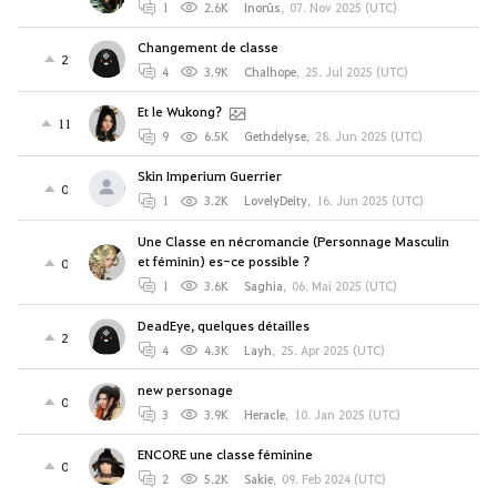
1
2.6K
Inorûs
,
07. Nov 2025 (UTC)
Changement de classe
2
4
3.9K
Chalhope
,
25. Jul 2025 (UTC)
Et le Wukong?
11
9
6.5K
Gethdelyse
,
28. Jun 2025 (UTC)
Skin Imperium Guerrier
0
1
3.2K
LovelyDeity
,
16. Jun 2025 (UTC)
Une Classe en nécromancie (Personnage Masculin
et féminin) es-ce possible ?
0
1
3.6K
Saghia
,
06. Mai 2025 (UTC)
DeadEye, quelques détailles
2
4
4.3K
Layh
,
25. Apr 2025 (UTC)
new personage
0
3
3.9K
Heracle
,
10. Jan 2025 (UTC)
ENCORE une classe féminine
0
2
5.2K
Sakie
,
09. Feb 2024 (UTC)