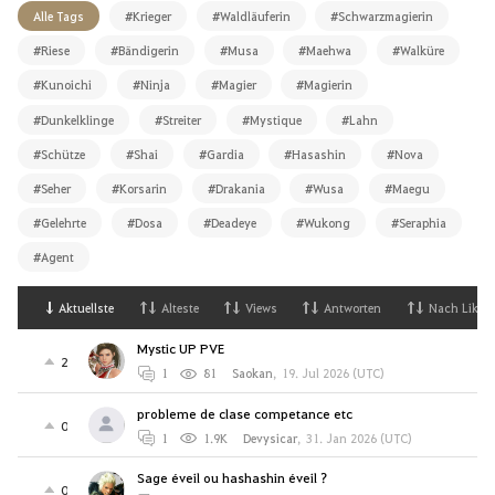
Alle Tags
#Krieger
#Waldläuferin
#Schwarzmagierin
#Riese
#Bändigerin
#Musa
#Maehwa
#Walküre
#Kunoichi
#Ninja
#Magier
#Magierin
#Dunkelklinge
#Streiter
#Mystique
#Lahn
#Schütze
#Shai
#Gardia
#Hasashin
#Nova
#Seher
#Korsarin
#Drakania
#Wusa
#Maegu
#Gelehrte
#Dosa
#Deadeye
#Wukong
#Seraphia
#Agent
Aktuellste
Alteste
Views
Antworten
Nach Likes
Mystic UP PVE
2
1
81
Saokan
,
19. Jul 2026 (UTC)
probleme de clase competance etc
0
1
1.9K
Devysicar
,
31. Jan 2026 (UTC)
Sage éveil ou hashashin éveil ?
0