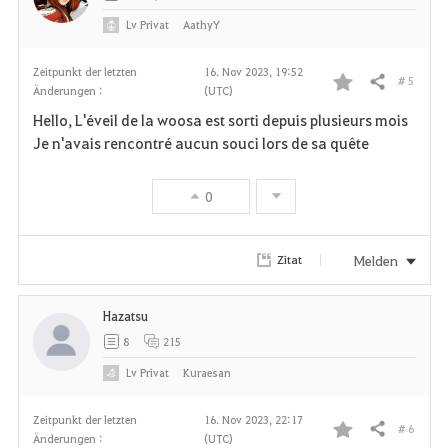
n
Lv
Privat
AathyY
Zeitpunkt der letzten
16. Nov 2023, 19:52
# 5
Teilen
Änderungen :
(UTC)
F
Hello, L'éveil de la woosa est sorti depuis plusieurs mois
a
Je n'avais rencontré aucun souci lors de sa quête
v
0
o
r
Melden
Zitat
i
Hazatsu
t
8
215
e
Lv
Privat
Kuraesan
n
Zeitpunkt der letzten
16. Nov 2023, 22:17
# 6
Teilen
Änderungen :
(UTC)
F