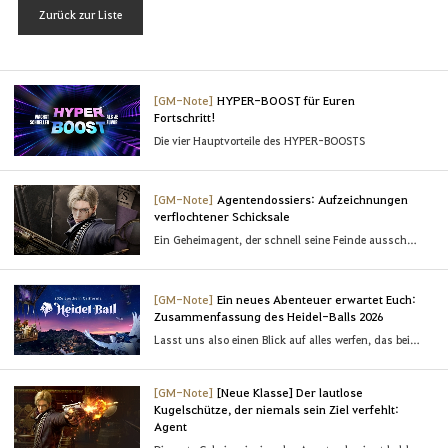
s
Zurück zur Liste
t
n
a
c
[GM-Note]
HYPER-BOOST für Euren
Fortschritt!
h
Die vier Hauptvorteile des HYPER-BOOSTS
L
o
g
[GM-Note]
Agentendossiers: Aufzeichnungen
i
verflochtener Schicksale
n
Ein Geheimagent, der schnell seine Feinde ausschaltet.
v
e
[GM-Note]
Ein neues Abenteuer erwartet Euch:
r
Zusammenfassung des Heidel-Balls 2026
w
Lasst uns also einen Blick auf alles werfen, das beim Heidel-Ball 2026 enthüllt wurde!
e
n
[GM-Note]
[Neue Klasse] Der lautlose
d
Kugelschütze, der niemals sein Ziel verfehlt:
e
Agent
t