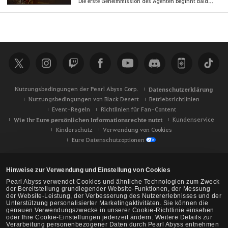
Die erste Geheimmission des Agenten beginnt bald in Black Desert.
w
e
r
d
e
n
.
Nutzungsbedingungen der Pearl Abyss Corp.
Datenschutzerklärung
W
Nutzungsbedingungen von Black Desert
Betriebsrichtlinien
o
Event-Regeln
Richtlinien für Fan-Content
l
Wie Ihr Eure persönlichen Informationsrechte nutzt
Kundenservice
l
Kinderschutz
Verwendung von Cookies
t
Eure Datenschutzoptionen
I
h
Hinweise zur Verwendung und Einstellung von Cookies
r
Pearl Abyss verwendet Cookies und ähnliche Technologien zum Zweck
n
der Bereitstellung grundlegender Website-Funktionen, der Messung
u
der Website-Leistung, der Verbesserung des Nutzererlebnisses und der
Unterstützung personalisierter Marketingaktivitäten. Sie können die
n
genauen Verwendungszwecke in unserer Cookie-Richtlinie einsehen
oder Ihre Cookie-Einstellungen jederzeit ändern. Weitere Details zur
z
Verarbeitung personenbezogener Daten durch Pearl Abyss entnehmen