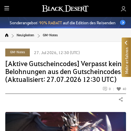
A
l
Sonderangebot:
90% RABATT
auf die Edition des Reisenden
l
e
Neuigkeiten
GM-Notes
Mehr erfahren
GM-Notes
27. Jul 2026, 12:30 (UTC)
[Aktive Gutscheincodes] Verpasst keine
Belohnungen aus den Gutscheincodes!
(Aktualisiert: 27.07.2026 12:30 UTC)
0
40
Teilen