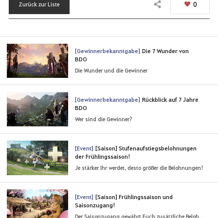
0
Zurück zur Liste
Teilen
[Gewinnerbekanntgabe]
Die 7 Wunder von
BDO
Die Wunder und die Gewinner
[Gewinnerbekanntgabe]
Rückblick auf 7 Jahre
BDO
Wer sind die Gewinner?
[Event]
[Saison] Stufenaufstiegsbelohnungen
der Frühlingssaison!
Je stärker Ihr werdet, desto größer die Belohnungen!
[Event]
[Saison] Frühlingssaison und
Saisonzugang!
Der Saisonzugang gewährt Euch zusätzliche Belohnungen für das Abschließen der Ziele!