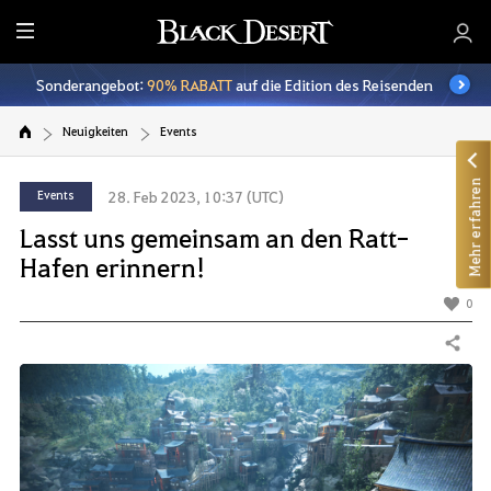
A
l
Sonderangebot:
90% RABATT
auf die Edition des Reisenden
l
e
Neuigkeiten
Events
Mehr erfahren
Events
28. Feb 2023, 10:37 (UTC)
Lasst uns gemeinsam an den Ratt-
Hafen erinnern!
0
Teilen