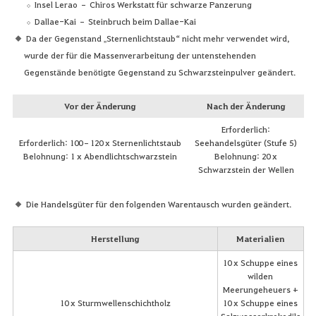
Insel Lerao – Chiros Werkstatt für schwarze Panzerung
Dallae-Kai – Steinbruch beim Dallae-Kai
Da der Gegenstand „Sternenlichtstaub“ nicht mehr verwendet wird,
wurde der für die Massenverarbeitung der untenstehenden
Gegenstände benötigte Gegenstand zu Schwarzsteinpulver geändert.
Vor der Änderung
Nach der Änderung
Erforderlich:
Erforderlich: 100–120 x Sternenlichtstaub
Seehandelsgüter (Stufe 5)
Belohnung: 1 x Abendlichtschwarzstein
Belohnung: 20 x
Schwarzstein der Wellen
Die Handelsgüter für den folgenden Warentausch wurden geändert.
Herstellung
Materialien
10 x Schuppe eines
wilden
Meerungeheuers +
10 x Sturmwellenschichtholz
10 x Schuppe eines
Salzwasserkrokodils