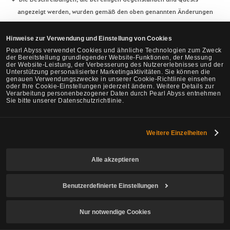
angezeigt werden, wurden gemäß den oben genannten Änderungen
angepasst.
Aufgrund der Vereinfachung der Gegenstände zur Verstärkung von
Hinweise zur Verwendung und Einstellung von Cookies
Schiffsausrüstung wurde der Text der entsprechenden Kisten
Pearl Abyss verwendet Cookies und ähnliche Technologien zum Zweck
der Bereitstellung grundlegender Website-Funktionen, der Messung
geändert.
der Website-Leistung, der Verbesserung des Nutzererlebnisses und der
Unterstützung personalisierter Marketingaktivitäten. Sie können die
Außerdem wurden die Gegenstände, die man beim Öffnen dieser
genauen Verwendungszwecke in unserer Cookie-Richtlinie einsehen
Kisten erhält, geändert. (Die Erhaltenswahrscheinlichkeit und die
oder Ihre Cookie-Einstellungen jederzeit ändern. Weitere Details zur
Verarbeitung personenbezogener Daten durch Pearl Abyss entnehmen
Anzahl bleiben gleich.)
Sie bitte unserer Datenschutzrichtlinie.
Weitere Einzelheiten
Die Zentralmarktpreise der folgenden Rüstungsgegenstände mit
demselben Namen sind nun miteinander verbunden.
Alle akzeptieren
Dahns Handschuhe (2 Arten), Ators Schuhe (2 Arten)
Die Preise werden an die Rüstung mit dem blauen Icon und den
Benutzerdefinierte Einstellungen
höheren Schadensreduktionswerten angepasst.
– Während der Wartung am 29. Mai werden alle
Nur notwendige Cookies
Kauf-/Verkaufsvormerkungen auf dem Zentralmarkt storniert.