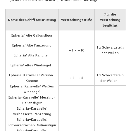
Für die
Name der Schiffsausrüstung
Verstärkungsstufe
Verstärkung
benötigt
Epheria: Alte Galionsfigur
Epheria: Alte Panzerung
1 x Schwarzstein
+1 – +10
der Wellen
Epheria: Alte Kanone
Epheria: Altes Windsegel
Epheria-Karavelle: Verisha-
1 x Schwarzstein
+1 – +5
Kanone
der Wellen
Epheria-Karavelle: Weißes
Windsegel
Epheria-Karavelle: Messing-
Galionsfigur
Epheria-Karavelle:
Verbesserte Panzerung
Epheria-Karavelle:
Schwarzdrachen-Galionsfigur
Epheria-Karavelle: