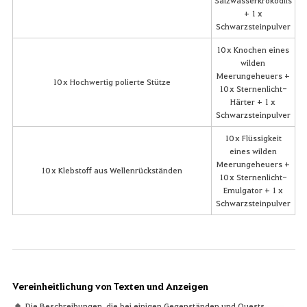
+ 1 x
Schwarzsteinpulver
10 x Knochen eines
wilden
Meerungeheuers +
10 x Hochwertig polierte Stütze
10 x Sternenlicht-
Härter + 1 x
Schwarzsteinpulver
10 x Flüssigkeit
eines wilden
Meerungeheuers +
10 x Klebstoff aus Wellenrückständen
10 x Sternenlicht-
Emulgator + 1 x
Schwarzsteinpulver
Vereinheitlichung von Texten und Anzeigen
Die Beschreibungen, die bei einigen Gegenständen und Quests