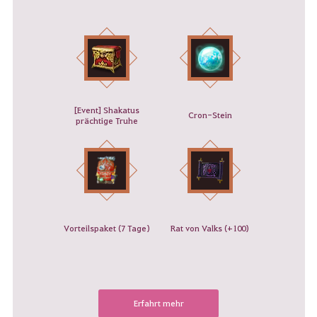
[Event] Shakatus
Cron-Stein
prächtige Truhe
V
orteilspaket (7 Tage)
Rat von Valks (+100
)
Erfahrt mehr