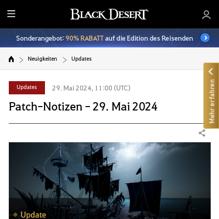
A
l
Sonderangebot:
90% RABATT
auf die Edition des Reisenden
l
e
Neuigkeiten
Updates
Mehr erfahren
Updates
29. Mai 2024, 11:00 (UTC)
Patch-Notizen - 29. Mai 2024
Teilen