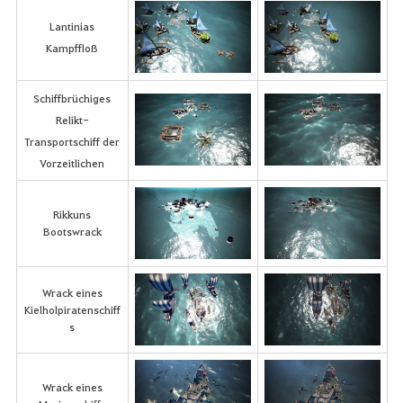
Lantinias
Kampffloß
Schiffbrüchiges
Relikt-
Transportschiff der
Vorzeitlichen
Rikkuns
Bootswrack
Wrack eines
Kielholpiratenschiff
s
Wrack eines