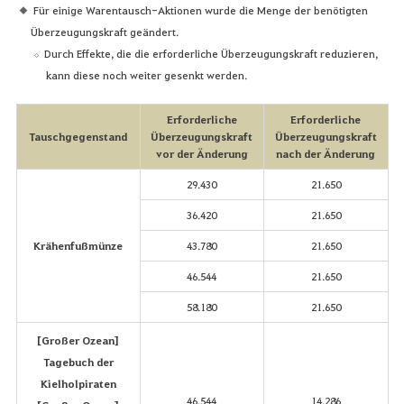
Für einige Warentausch-Aktionen wurde die Menge der benötigten
Überzeugungskraft geändert.
Durch Effekte, die die erforderliche Überzeugungskraft reduzieren,
kann diese noch weiter gesenkt werden.
Erforderliche
Erforderliche
Tauschgegenstand
Überzeugungskraft
Überzeugungskraft
vor der Änderung
nach der Änderung
29.430
21.650
36.420
21.650
Krähenfußmünze
43.780
21.650
46.544
21.650
58.180
21.650
[Großer Ozean]
Tagebuch der
Kielholpiraten
46.544
14.286