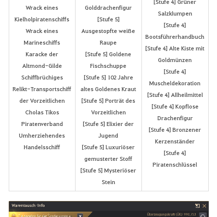
[Stufe 4] Grüner
Wrack eines
Golddrachenfigur
Salzklumpen
Kielholpiratenschiffs
[Stufe 5]
[Stufe 4]
Wrack eines
Ausgestopfte weiße
Bootsführerhandbuch
Marineschiffs
Raupe
[Stufe 4] Alte Kiste mit
Karacke der
[Stufe 5] Goldene
Goldmünzen
Altmond-Gilde
Fischschuppe
[Stufe 4]
Schiffbrüchiges
[Stufe 5] 102 Jahre
Muscheldekoration
Relikt-Transportschiff
altes Goldenes Kraut
[Stufe 4] Allheilmittel
der Vorzeitlichen
[Stufe 5] Porträt des
[Stufe 4] Kopflose
Cholas Tikos
Vorzeitlichen
Drachenfigur
Piratenverband
[Stufe 5] Elixier der
[Stufe 4] Bronzener
Umherziehendes
Jugend
Kerzenständer
Handelsschiff
[Stufe 5] Luxuriöser
[Stufe 4]
gemusterter Stoff
Piratenschlüssel
[Stufe 5] Mysteriöser
Stein