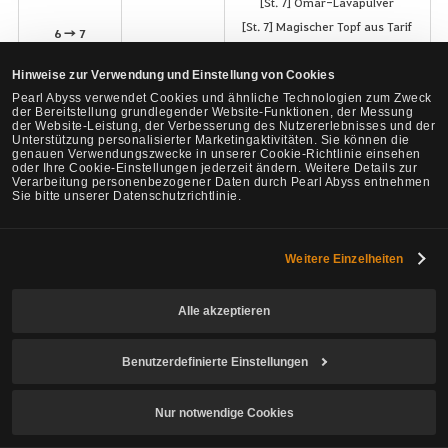
[St. 7] Omar-Lavapulver
[St. 7] Magischer Topf aus Tarif
6 → 7
Hinweise zur Verwendung und Einstellung von Cookies
Pearl Abyss verwendet Cookies und ähnliche Technologien zum Zweck
[St. 7] Rusalkas
der Bereitstellung grundlegender Website-Funktionen, der Messung
der Website-Leistung, der Verbesserung des Nutzererlebnisses und der
Dornblumenstrauß
Edania
Unterstützung personalisierter Marketingaktivitäten. Sie können die
genauen Verwendungszwecke in unserer Cookie-Richtlinie einsehen
[St. 7] Hartes Caphras-Bauholz
(Küsten-Posten
oder Ihre Cookie-Einstellungen jederzeit ändern. Weitere Details zur
[St. 7] Erstklassiges Hakinza-
des Tempels)
Verarbeitung personenbezogener Daten durch Pearl Abyss entnehmen
Sie bitte unserer Datenschutzrichtlinie.
Parfüm
[St. 7] Aufzeichnungen des Throns
der Edanas
Weitere Einzelheiten
Alle akzeptieren
[St. 7] Muschelkette des
Fachmanns
Balenosinseln
Benutzerdefinierte Einstellungen
[St. 7] Seefahrerteleskop aus
(Insel Iliya)
Balenos
Nur notwendige Cookies
[St. 7] Walskulptur aus Balenos