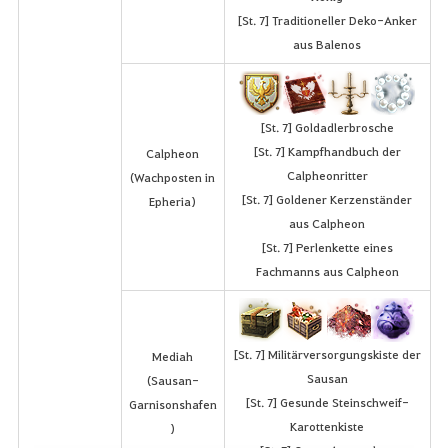
[St. 7] Traditioneller Deko-Anker
aus Balenos
[St. 7] Goldadlerbrosche
[St. 7] Kampfhandbuch der
Calpheon
Calpheonritter
(Wachposten in
[St. 7] Goldener Kerzenständer
Epheria)
aus Calpheon
[St. 7] Perlenkette eines
Fachmanns aus Calpheon
[St. 7] Militärversorgungskiste der
Mediah
Sausan
(Sausan-
[St. 7] Gesunde Steinschweif-
Garnisonshafen
Karottenkiste
)