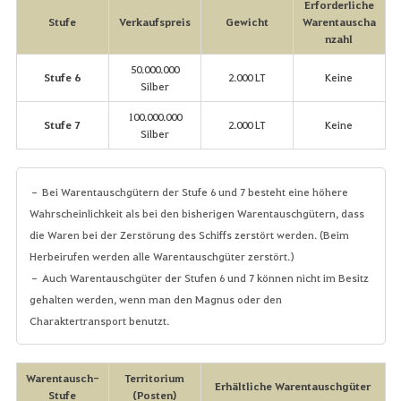
Erforderliche
Stufe
Verkaufspreis
Gewicht
Warentauscha
nzahl
50.000.000
Stufe 6
2.000 LT
Keine
Silber
100.000.000
Stufe 7
2.000 LT
Keine
Silber
– Bei Warentauschgütern der Stufe 6 und 7 besteht eine höhere
Wahrscheinlichkeit als bei den bisherigen Warentauschgütern, dass
die Waren bei der Zerstörung des Schiffs zerstört werden. (Beim
Herbeirufen werden alle Warentauschgüter zerstört.)
– Auch Warentauschgüter der Stufen 6 und 7 können nicht im Besitz
gehalten werden, wenn man den Magnus oder den
Charaktertransport benutzt.
Warentausch-
Territorium
Erhältliche Warentauschgüter
Stufe
(Posten)