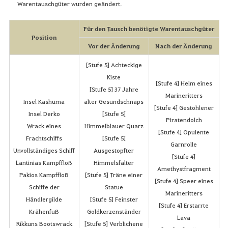
Warentauschgüter wurden geändert.
Für den Tausch benötigte Warentauschgüter
Position
Vor der Änderung
Nach der Änderung
[Stufe 5] Achteckige
Kiste
[Stufe 4] Helm eines
[Stufe 5] 37 Jahre
Marineritters
Insel Kashuma
alter Gesundschnaps
[Stufe 4] Gestohlener
Insel Derko
[Stufe 5]
Piratendolch
Wrack eines
Himmelblauer Quarz
[Stufe 4] Opulente
Frachtschiffs
[Stufe 5]
Garnrolle
Unvollständiges Schiff
Ausgestopfter
[Stufe 4]
Lantinias Kampffloß
Himmelsfalter
Amethystfragment
Pakios Kampffloß
[Stufe 5] Träne einer
[Stufe 4] Speer eines
Schiffe der
Statue
Marineritters
Händlergilde
[Stufe 5] Feinster
[Stufe 4] Erstarrte
Krähenfuß
Goldkerzenständer
Lava
Rikkuns Bootswrack
[Stufe 5] Verblichene