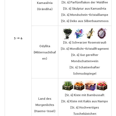
[St. 6] Parfümflakon der Waldfee
Kamasilvia
[St. 6] Skulptur aus Kamasilvia
(Grándiha)
[St. 6] Mondschein-Kristalllampe
[St. 6] Deko aus Silberbaummoos
5 → 6
[St. 6] Schwarzer Rosenstrauß
Odyllita
[St. 6] Mondlicht-Kristallfragment
(Mitternachthaf
[St. 6] Gut gereifter
en)
Mondschattenwein
[St. 6] Schattenhafter
Schmuckspiegel
[St. 6] Kiste mit Bambussaft
Land des
[St. 6] Kiste mit Kakis aus Nampo
Morgenlichts
[St. 6] Hochwertiges
(Haemo-Insel)
Tuschekästchen