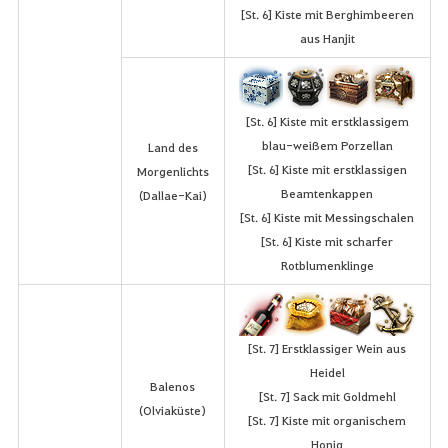
[St. 6] Kiste mit Berghimbeeren
aus Hanjit
[St. 6] Kiste mit erstklassigem
blau-weißem Porzellan
Land des
[St. 6] Kiste mit erstklassigen
Morgenlichts
Beamtenkappen
(Dallae-Kai)
[St. 6] Kiste mit Messingschalen
[St. 6] Kiste mit scharfer
Rotblumenklinge
[St. 7] Erstklassiger Wein aus
Heidel
Balenos
[St. 7] Sack mit Goldmehl
(Olviaküste)
[St. 7] Kiste mit organischem
Honig