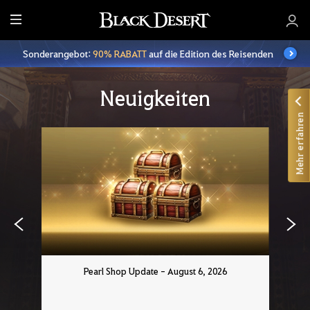
A
l
Sonderangebot:
90% RABATT
auf die Edition des Reisenden
l
e
Neuigkeiten
Mehr erfahren
Pearl Shop Update - August 6, 2026