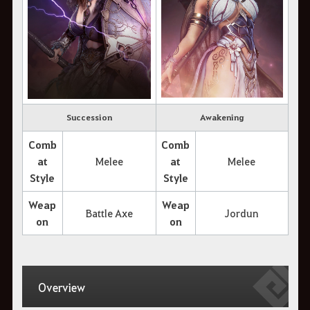
Succession
Awakening
Comb
Comb
at
Melee
at
Melee
Style
Style
Weap
Weap
Battle Axe
Jordun
on
on
Overview