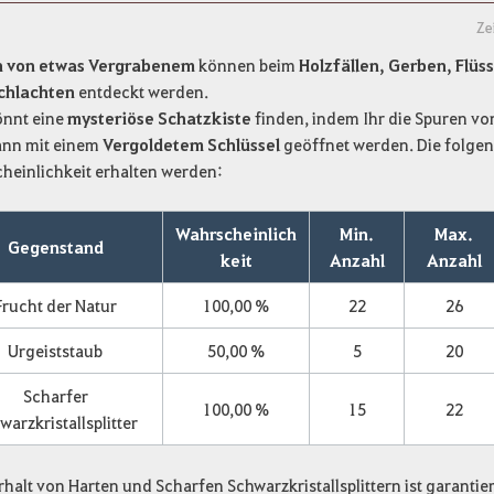
Ze
n von etwas Vergrabenem
können beim
Holzfällen, Gerben, Flü
chlachten
entdeckt werden.
önnt eine
mysteriöse Schatzkiste
finden, indem Ihr die Spuren v
kann mit einem
Vergoldetem Schlüssel
geöffnet werden. Die folge
heinlichkeit erhalten werden:
Wahrscheinlich
Min.
Max.
Gegenstand
keit
Anzahl
Anzahl
Frucht der Natur
100,00 %
22
26
Urgeiststaub
50,00 %
5
20
Scharfer
100,00 %
15
22
warzkristallsplitter
rhalt von Harten und Scharfen Schwarzkristallsplittern ist garanti