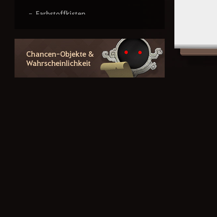
Farbstoffkisten
Abenteuerkiste des weißen
Winters
Chancen-Objekte &
Fantastische Überraschung:
Wahrscheinlichkeit
Junger Drache
Wunschbeutel des Glücks
Raritäten: Meisterverstärker
Raritäten: Training – Mystisches
Pferd
Raritäten: Magiekristalle
Schwarztigers Beutel des Glücks
Mysteriöse Abenteuerkiste
Mystisches Paket mit
Erinnerungen eines Handwerkers