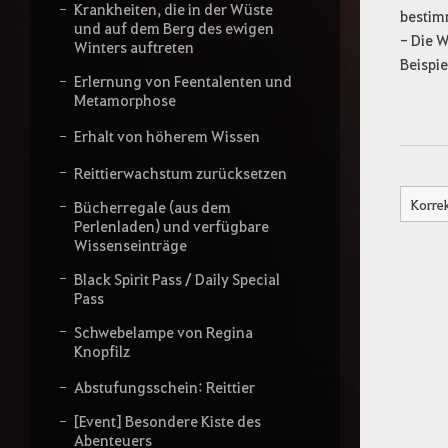
Krankheiten, die in der Wüste
bestim
und auf dem Berg des ewigen
- Die W
Winters auftreten
Beispie
Erlernung von Feentalenten und
Metamorphose
Erhalt von höherem Wissen
Reittierwachstum zurücksetzen
Korre
Bücherregale (aus dem
Perlenladen) und verfügbare
Wissenseinträge
Black Spirit Pass / Daily Special
Pass
Schwebelampe von Regina
Knopfilz
Abstufungsschein: Reittier
[Event] Besondere Kiste des
Abenteuers