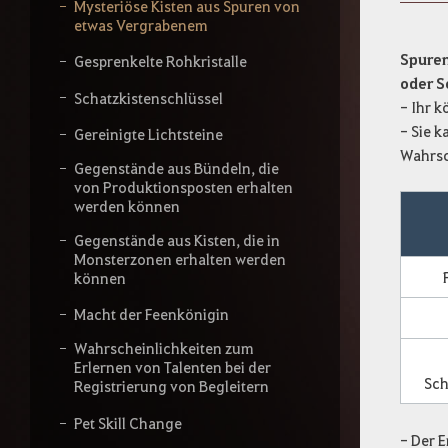
g
Mysteriöse Kisten aus Spuren von
e
etwas Vergrabenem
b
t
Spure
Gesprenkelte Rohkristalle
e
oder S
i
Schatzkistenschlüssel
- Ihr k
n
- Sie 
e
Gereinigte Lichtsteine
n
Wahrsc
Gegenstände aus Bündeln, die
S
von Produktionsposten erhalten
u
werden können
c
h
Gegenstände aus Kisten, die in
b
Monsterzonen erhalten werden
e
können
g
r
Macht der Feenkönigin
i
f
Wahrscheinlichkeiten zum
f
Erlernen von Talenten bei der
e
Sch
Registrierung von Begleitern
i
n
Pet Skill Change
.
-
Der E