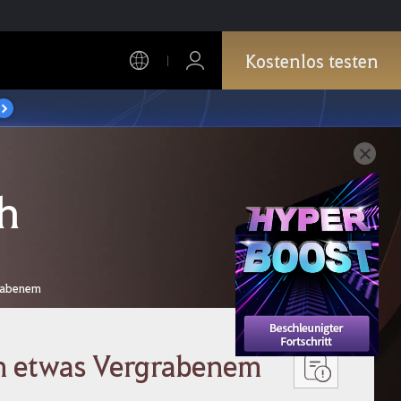
Kostenlos testen
h
grabenem
on etwas Vergrabenem