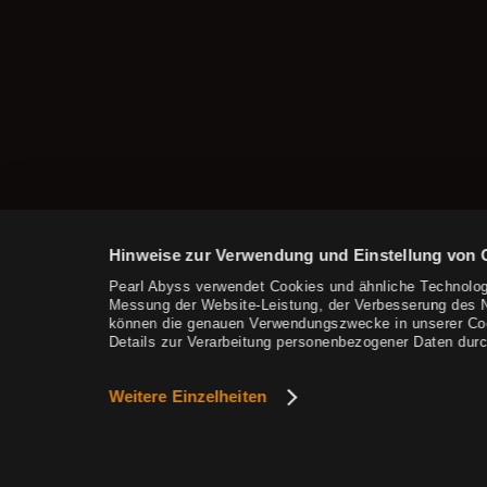
Rätselhafte Outfitkiste
Glänzende arktische Kiste
Seltene arktische Kiste
Mysteriöse Gewandkiste
Dr. Marnis Abenteuerkiste
Mystisches Bündel mit Cron-
Steinen
Hinweise zur Verwendung und Einstellung von 
Kiste der Dimensionsabenteuer
Pearl Abyss verwendet Cookies und ähnliche Technolog
Schaurige Halloweenkiste
Messung der Website-Leistung, der Verbesserung des Nu
können die genauen Verwendungszwecke in unserer Cooki
Details zur Verarbeitung personenbezogener Daten durc
Kiste für ein Winterabenteuer
Kiste des Atoraxion-Wächters
Weitere Einzelheiten
Dr. Marnis Gerätekiste
Hasen-Beutel des Glücks