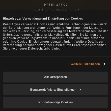
P
e
© Pearl Abyss Corp. All Rights Reserved.
a
r
Hinweise zur Verwendung und Einstellung von Cookies
l
Pearl Abyss verwendet Cookies und ähnliche Technologien zum Zweck
A
der Bereitstellung grundlegender Website-Funktionen, der Messung
b
der Website-Leistung, der Verbesserung des Nutzererlebnisses und der
Unterstützung personalisierter Marketingaktivitäten. Sie können die
y
genauen Verwendungszwecke in unserer Cookie-Richtlinie einsehen
s
oder Ihre Cookie-Einstellungen jederzeit ändern. Weitere Details zur
s
Verarbeitung personenbezogener Daten durch Pearl Abyss entnehmen
Sie bitte unserer Datenschutzrichtlinie.
Weitere Einzelheiten
Alle akzeptieren
Benutzerdefinierte Einstellungen
Nur notwendige Cookies