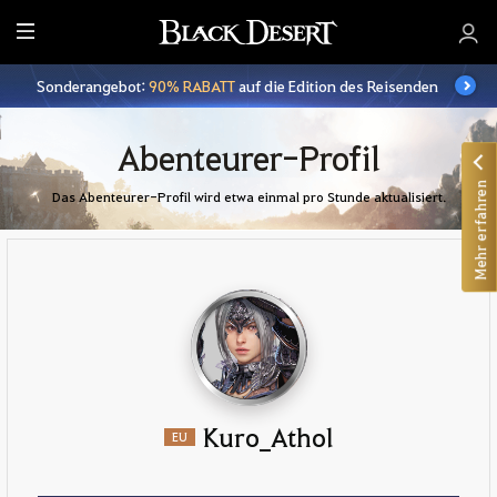
A
l
Sonderangebot:
90% RABATT
auf die Edition des Reisenden
l
e
Abenteurer-Profil
Mehr erfahren
Das Abenteurer-Profil wird etwa einmal pro Stunde aktualisiert.
Kuro_Athol
EU