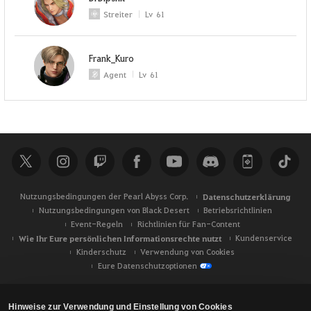
Streiter
Lv
61
Frank_Kuro
Agent
Lv
61
Nutzungsbedingungen der Pearl Abyss Corp.
Datenschutzerklärung
Nutzungsbedingungen von Black Desert
Betriebsrichtlinien
Event-Regeln
Richtlinien für Fan-Content
Wie Ihr Eure persönlichen Informationsrechte nutzt
Kundenservice
Kinderschutz
Verwendung von Cookies
Eure Datenschutzoptionen
Hinweise zur Verwendung und Einstellung von Cookies