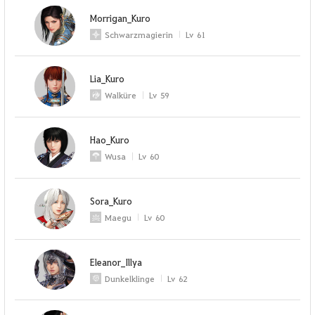
Morrigan_Kuro
Schwarzmagierin
Lv
61
Lia_Kuro
Walküre
Lv
59
Hao_Kuro
Wusa
Lv
60
Sora_Kuro
Maegu
Lv
60
Eleanor_Illya
Dunkelklinge
Lv
62