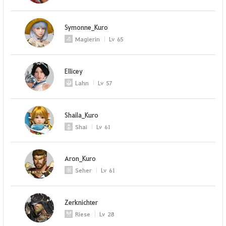
Symonne_Kuro
Magierin
Lv
65
Ellicey
Lahn
Lv
57
Shaila_Kuro
Shai
Lv
61
Aron_Kuro
Seher
Lv
61
Zerknichter
Riese
Lv
28