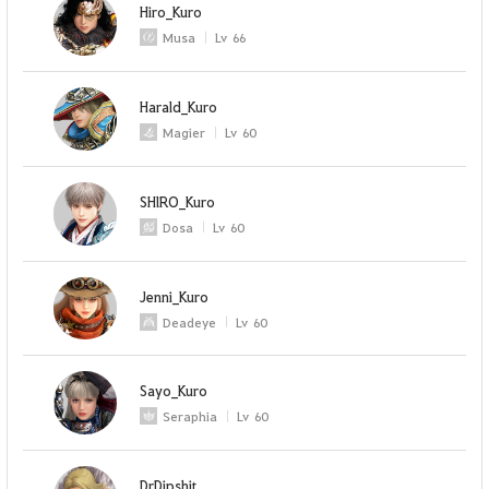
Hiro_Kuro
Musa
Lv
66
Harald_Kuro
Magier
Lv
60
SHlRO_Kuro
Dosa
Lv
60
Jenni_Kuro
Deadeye
Lv
60
Sayo_Kuro
Seraphia
Lv
60
DrDipshit