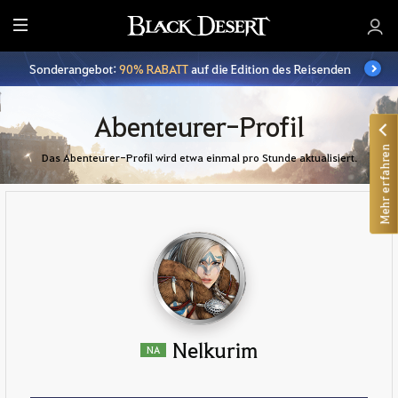
A
l
Sonderangebot:
90% RABATT
auf die Edition des Reisenden
l
e
Abenteurer-Profil
Mehr erfahren
Das Abenteurer-Profil wird etwa einmal pro Stunde aktualisiert.
Nelkurim
NA