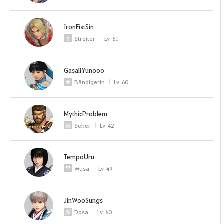
IronFistSin
Streiter
Lv
61
GasaiiYunooo
Bändigerin
Lv
60
MythicProblem
Seher
Lv
42
TempoUru
Wusa
Lv
49
JinWooSungs
Dosa
Lv
60