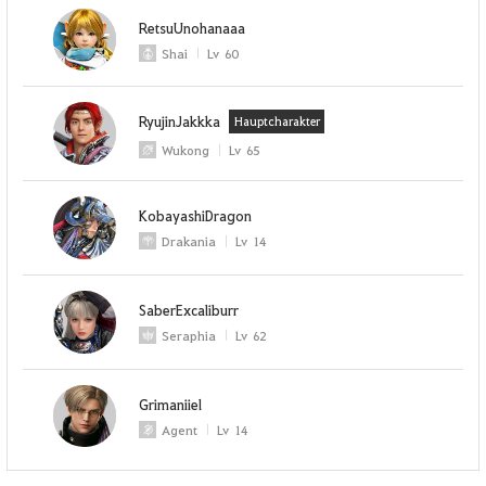
RetsuUnohanaaa
Shai
Lv
60
RyujinJakkka
Hauptcharakter
Wukong
Lv
65
KobayashiDragon
Drakania
Lv
14
SaberExcaliburr
Seraphia
Lv
62
Grimaniiel
Agent
Lv
14