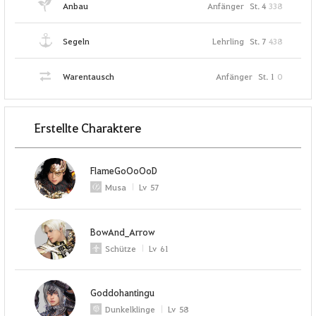
Anbau
Anfänger
St. 4
338
Segeln
Lehrling
St. 7
438
Warentausch
Anfänger
St. 1
0
Erstellte Charaktere
FlameGoOoOoD
Musa
Lv
57
BowAnd_Arrow
Schütze
Lv
61
Goddohantingu
Dunkelklinge
Lv
58