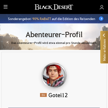
A
l
Sonderangebot:
90% RABATT
auf die Edition des Reisenden
l
e
Abenteurer-Profil
Mehr erfahren
Das Abenteurer-Profil wird etwa einmal pro Stunde aktualisiert.
Gotei12
EU