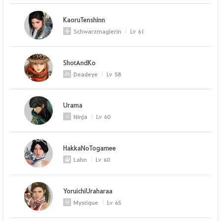
KaoruTenshinn
Schwarzmagierin
Lv
61
ShotAndKo
Deadeye
Lv
58
Urama
Ninja
Lv
60
HakkaNoTogamee
Lahn
Lv
60
YoruichiUraharaa
Mystique
Lv
65