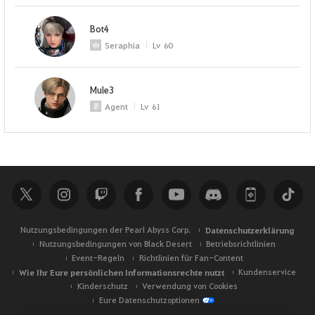
Bot4
Seraphia
Lv
60
Mule3
Agent
Lv
61
Nutzungsbedingungen der Pearl Abyss Corp.
Datenschutzerklärung
Nutzungsbedingungen von Black Desert
Betriebsrichtlinien
Event-Regeln
Richtlinien für Fan-Content
Wie Ihr Eure persönlichen Informationsrechte nutzt
Kundenservice
Kinderschutz
Verwendung von Cookies
Eure Datenschutzoptionen