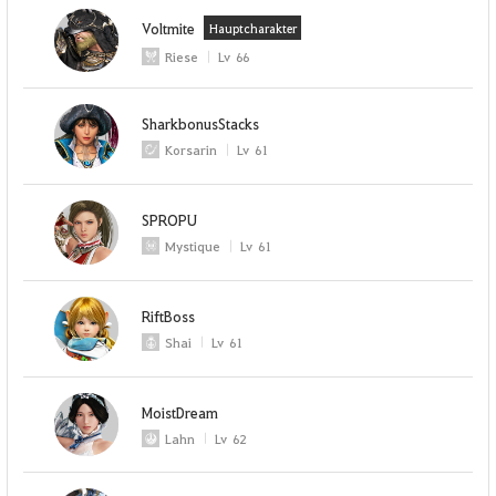
Voltmite
Hauptcharakter
Riese
Lv
66
SharkbonusStacks
Korsarin
Lv
61
SPROPU
Mystique
Lv
61
RiftBoss
Shai
Lv
61
MoistDream
Lahn
Lv
62