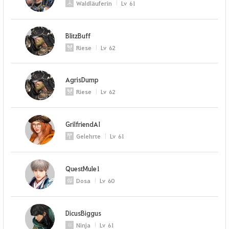
Waldläuferin
Lv
61
BlitzBuff
Riese
Lv
62
AgrisDump
Riese
Lv
62
GrilfriendAI
Gelehrte
Lv
61
QuestMule1
Dosa
Lv
60
DicusBiggus
Ninja
Lv
61