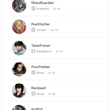
DKandGuardian
Drakania
Lv
61
PearlClutcher
Streiter
Lv
61
TamerFramer
Bändigerin
Lv
61
FloorPolisher
Musa
Lv
61
MacQueef
Wusa
Lv
61
BuffPvE