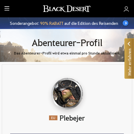
A
l
Sonderangebot:
90% RABATT
auf die Edition des Reisenden
l
e
Abenteurer-Profil
Mehr erfahren
Das Abenteurer-Profil wird etwa einmal pro Stunde aktualisiert.
Plebejer
EU