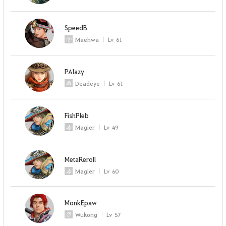
SpeedB
Maehwa
Lv
61
PAlazy
Deadeye
Lv
61
FishPleb
Magier
Lv
49
MetaReroll
Magier
Lv
60
MonkEpaw
Wukong
Lv
57