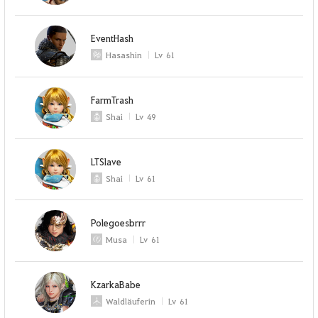
EventHash
Hasashin
Lv
61
FarmTrash
Shai
Lv
49
LTSlave
Shai
Lv
61
Polegoesbrrr
Musa
Lv
61
KzarkaBabe
Waldläuferin
Lv
61