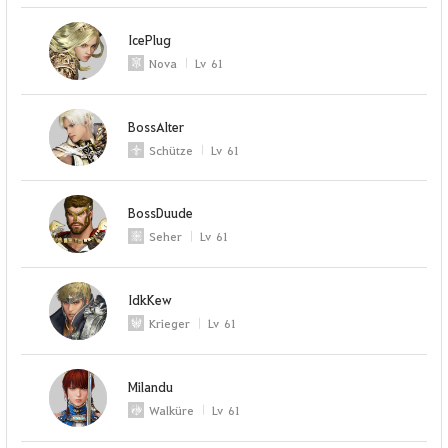
IcePlug
Nova
Lv
61
BossAlter
Schütze
Lv
61
BossDuude
Seher
Lv
61
IdkKew
Krieger
Lv
61
Milandu
Walküre
Lv
61