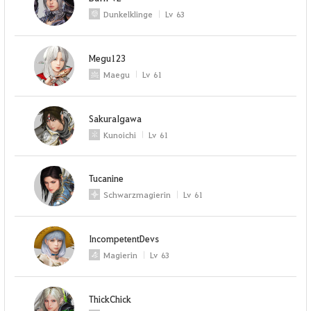
Dunkelklinge
Lv
63
Megu123
Maegu
Lv
61
SakuraIgawa
Kunoichi
Lv
61
Tucanine
Schwarzmagierin
Lv
61
IncompetentDevs
Magierin
Lv
63
ThickChick