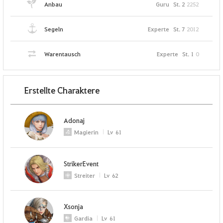
Anbau
Guru
St. 2
2252
Segeln
Experte
St. 7
2012
Warentausch
Experte
St. 1
0
Erstellte Charaktere
Adonaj
Magierin
Lv
61
StrikerEvent
Streiter
Lv
62
Xsonja
Gardia
Lv
61