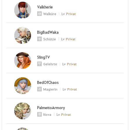
Valkherie
Walküre
Lv
Privat
BigBadWaka
Schütze
Lv
Privat
SlingTV
Gelehrte
Lv
Privat
BedOfChaos
Magierin
Lv
Privat
PalmettoArmory
Nova
Lv
Privat