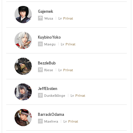
Gajemek
Wusa
Lv
Privat
KuybinoYoko
Maegu
Lv
Privat
BezzleBub
Riese
Lv
Privat
JeffEbstien
Dunkelklinge
Lv
Privat
BarrackOdama
Maehwa
Lv
Privat