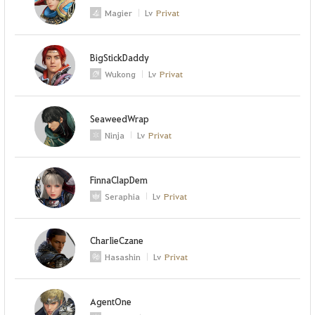
Magier
Lv
Privat
BigStickDaddy
Wukong
Lv
Privat
SeaweedWrap
Ninja
Lv
Privat
FinnaClapDem
Seraphia
Lv
Privat
CharIieCzane
Hasashin
Lv
Privat
AgentOne