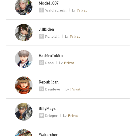
ModeI1887
Waldläuferin
Lv
Privat
JiIIBiden
Kunoichi
Lv
Privat
HashiraTokito
Dosa
Lv
Privat
RepubIican
Deadeye
Lv
Privat
BiIlyMays
Krieger
Lv
Privat
Wakarcher