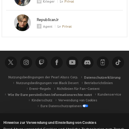
Krieger
Lv
Privat
RepubIicanJr
Agent
Lv
Privat
Nutzungsbedingungen der Pearl Abyss Corp.
Datenschutzerklärung
Nutzungsbedingungen von Black Desert
Betriebsrichtlinien
Event-Regeln
Richtlinien für Fan-Content
Wie Ihr Eure persönlichen Informationsrechte nutzt
Kundenservice
Kinderschutz
Verwendung von Cookies
Eure Datenschutzoptionen
Hinweise zur Verwendung und Einstellung von Cookies