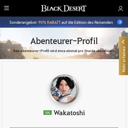
A
l
Sonderangebot:
90% RABATT
auf die Edition des Reisenden
l
e
Abenteurer-Profil
Mehr erfahren
Das Abenteurer-Profil wird etwa einmal pro Stunde aktualisiert.
Wakatoshi
NA