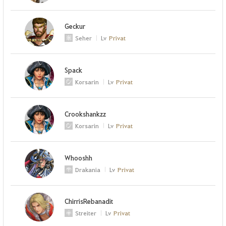
Geckur
Seher
Lv
Privat
Spack
Korsarin
Lv
Privat
Crookshankzz
Korsarin
Lv
Privat
Whooshh
Drakania
Lv
Privat
ChirrisRebanadit
Streiter
Lv
Privat