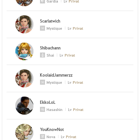
Gardia
Lv
Privat
Scarlatwich
Mystique
Lv
Privat
Shibachann
Shai
Lv
Privat
KoolaidJammerzz
Mystique
Lv
Privat
EkkoLoL
Hasashin
Lv
Privat
YouKnowNot
Nova
Lv
Privat