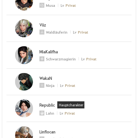
Musa
Lv
Privat
Viiz
Waldläuferin
Lv
Privat
MiaKalifha
Schwarzmagierin
Lv
Privat
WakaN
Ninja
Lv
Privat
Republic
Hauptcharakter
Lahn
Lv
Privat
Linflocan