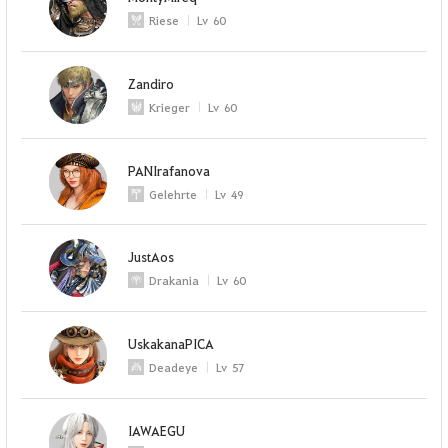
Riese
Lv
60
Zandiro
Krieger
Lv
60
PANIrafanova
Gelehrte
Lv
49
JustAos
Drakania
Lv
60
UskakanaPICA
Deadeye
Lv
57
IAWAEGU