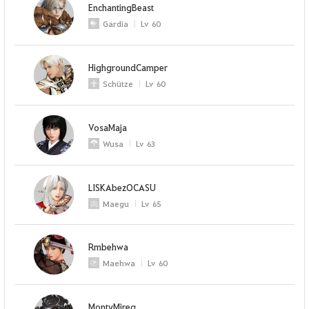
EnchantingBeast
Gardia
Lv
60
HighgroundCamper
Schütze
Lv
60
VosaMaja
Wusa
Lv
63
LISKAbezOCASU
Maegu
Lv
65
Rmbehwa
Maehwa
Lv
60
MontyMireq