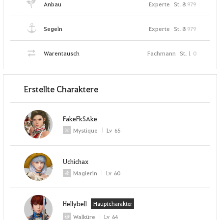
Anbau
Experte
St. 8
979
Segeln
Experte
St. 8
979
Warentausch
Fachmann
St. 1
0
Erstellte Charaktere
FakeFkSAke
Mystique
Lv
65
Uchichax
Magierin
Lv
60
Hellybell
Hauptcharakter
Walküre
Lv
64