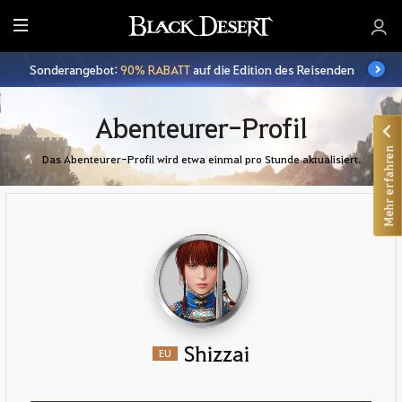
A
l
Sonderangebot:
90% RABATT
auf die Edition des Reisenden
l
e
Abenteurer-Profil
Mehr erfahren
Das Abenteurer-Profil wird etwa einmal pro Stunde aktualisiert.
Shizzai
EU