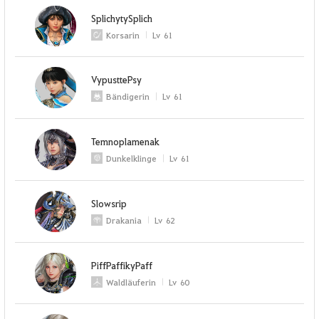
SplichytySplich
Korsarin
Lv
61
VypusttePsy
Bändigerin
Lv
61
Temnoplamenak
Dunkelklinge
Lv
61
Slowsrip
Drakania
Lv
62
PiffPaffikyPaff
Waldläuferin
Lv
60