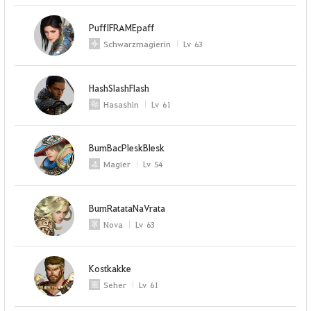
PuffIFRAMEpaff
Schwarzmagierin
Lv
63
HashSlashFlash
Hasashin
Lv
61
BumBacPleskBlesk
Magier
Lv
54
BumRatataNaVrata
Nova
Lv
63
Kostkakke
Seher
Lv
61