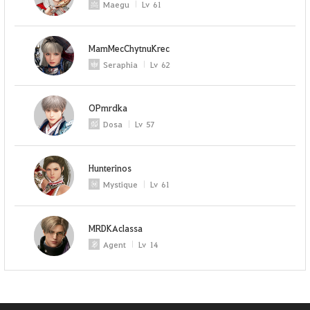
Maegu
Lv
61
MamMecChytnuKrec
Seraphia
Lv
62
OPmrdka
Dosa
Lv
57
Hunterinos
Mystique
Lv
61
MRDKAclassa
Agent
Lv
14