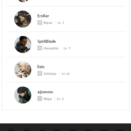
EroKer
Riese
Lv
1
SpirltBlade
Hasashin
Lv
7
Eein
Schütze
Lv
61
Ajiomoto
Ninja
Lv
2