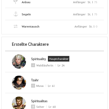
Anbau
Anfänger
St. 1
75
Segeln
Anfänger
St. 1
75
Warentausch
Anfänger
St. 1
0
Erstellte Charaktere
Spirituality
Hauptcharakter
Waldläuferin
Lv
24
Tzahr
Musa
Lv
61
Spiritualitas
Seher
Lv
60