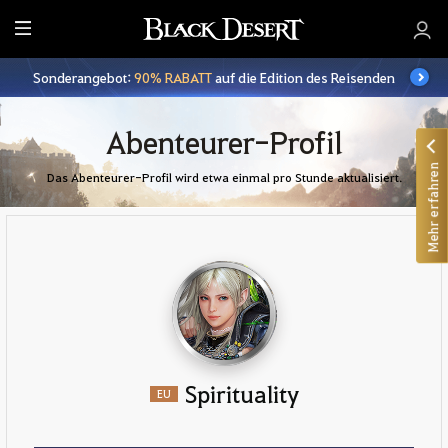
A
l
Sonderangebot:
90% RABATT
auf die Edition des Reisenden
l
e
Abenteurer-Profil
Mehr erfahren
Das Abenteurer-Profil wird etwa einmal pro Stunde aktualisiert.
Spirituality
EU