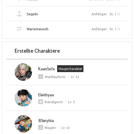
Segeln
Anfänger
St. 1
0
Warentausch
Anfänger
St. 1
0
Erstellte Charaktere
KaanSefa
Hauptcharakter
Waldläuferin
Lv
61
Eleithyaa
Bändigerin
Lv
5
IElietyhia
Magier
Lv
61