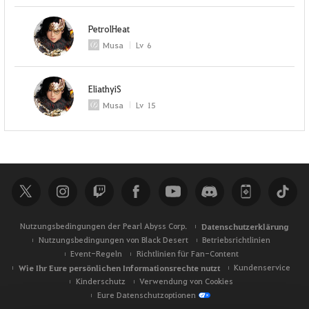
PetrolHeat
Musa
Lv
6
EliathyiS
Musa
Lv
15
Nutzungsbedingungen der Pearl Abyss Corp.
Datenschutzerklärung
Nutzungsbedingungen von Black Desert
Betriebsrichtlinien
Event-Regeln
Richtlinien für Fan-Content
Wie Ihr Eure persönlichen Informationsrechte nutzt
Kundenservice
Kinderschutz
Verwendung von Cookies
Eure Datenschutzoptionen