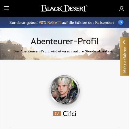
A
l
Sonderangebot:
90% RABATT
auf die Edition des Reisenden
l
e
Abenteurer-Profil
Mehr erfahren
Das Abenteurer-Profil wird etwa einmal pro Stunde aktualisiert.
Cifci
EU