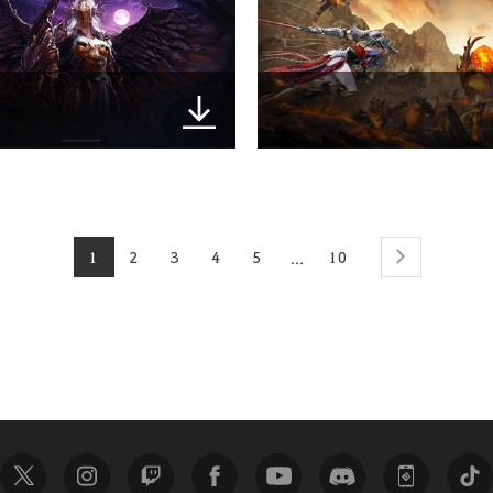
1
2
3
4
5
10
...
next