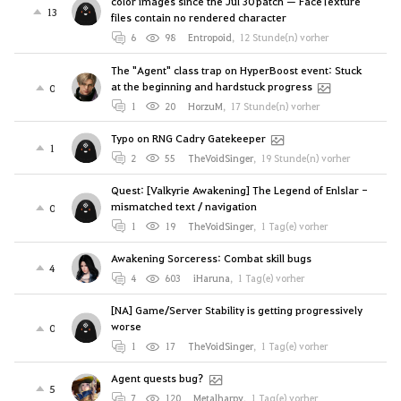
color images since the Jul 30 patch — FaceTexture
13
files contain no rendered character
6
98
Entropoid
,
12 Stunde(n) vorher
The "Agent" class trap on HyperBoost event: Stuck
at the beginning and hardstuck progress
0
1
20
HorzuM
,
17 Stunde(n) vorher
Typo on RNG Cadry Gatekeeper
1
2
55
TheVoidSinger
,
19 Stunde(n) vorher
Quest: [Valkyrie Awakening] The Legend of Enlslar -
mismatched text / navigation
0
1
19
TheVoidSinger
,
1 Tag(e) vorher
Awakening Sorceress: Combat skill bugs
4
4
603
iHaruna
,
1 Tag(e) vorher
[NA] Game/Server Stability is getting progressively
worse
0
1
17
TheVoidSinger
,
1 Tag(e) vorher
Agent quests bug?
5
7
120
Metalharpy
,
1 Tag(e) vorher