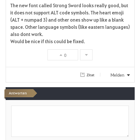
The new font called Strong Sword looks really good, but
a
it does not support ALT code symbols. The heart emoji
(ALT + numpad 3) and other ones show up like a blank
v
space. Other language symbols (like eastern languages)
also dont work.
o
Would be nice if this could be fixed.
r
0
i
t
Melden
Zitat
e
Antworten
n
S
c
h
r
e
i
b