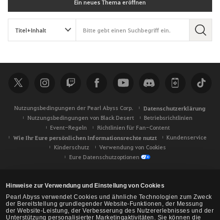
Ein neues Thema eröffnen
S
u
c
h
e
Nutzungsbedingungen der Pearl Abyss Corp.
Datenschutzerklärung
Nutzungsbedingungen von Black Desert
Betriebsrichtlinien
Event-Regeln
Richtlinien für Fan-Content
Wie Ihr Eure persönlichen Informationsrechte nutzt
Kundenservice
Kinderschutz
Verwendung von Cookies
Eure Datenschutzoptionen
Hinweise zur Verwendung und Einstellung von Cookies
Pearl Abyss verwendet Cookies und ähnliche Technologien zum Zweck
der Bereitstellung grundlegender Website-Funktionen, der Messung
der Website-Leistung, der Verbesserung des Nutzererlebnisses und der
Unterstützung personalisierter Marketingaktivitäten. Sie können die