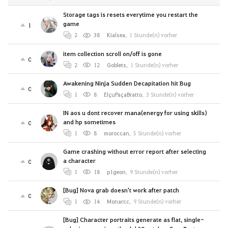
Storage tags is resets everytime you restart the
game
1
2
38
Kialsea
,
1 Stunde(n) vorher
item collection scroll on/off is gone
0
2
12
Goblets
,
1 Stunde(n) vorher
Awakening Ninja Sudden Decapitation hit Bug
0
1
8
ElçuPaçaBratto
,
3 Stunde(n) vorher
IN aos u dont recover mana(energy for using skills)
and hp sometimes
0
1
8
moroccan
,
5 Stunde(n) vorher
Game crashing without error report after selecting
a character
0
1
18
p1geon
,
9 Stunde(n) vorher
[Bug] Nova grab doesn't work after patch
0
1
14
Monarcc
,
9 Stunde(n) vorher
[Bug] Character portraits generate as flat, single-