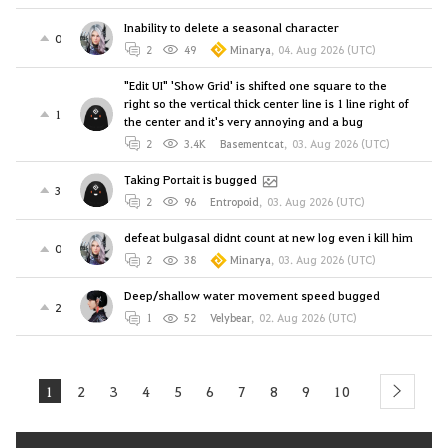
Inability to delete a seasonal character
0
2
49
Minarya
,
04. Aug 2026 (UTC)
"Edit UI" 'Show Grid' is shifted one square to the
right so the vertical thick center line is 1 line right of
1
the center and it's very annoying and a bug
2
3.4K
Basementcat
,
03. Aug 2026 (UTC)
Taking Portait is bugged
3
2
96
Entropoid
,
03. Aug 2026 (UTC)
defeat bulgasal didnt count at new log even i kill him
0
2
38
Minarya
,
03. Aug 2026 (UTC)
Deep/shallow water movement speed bugged
2
1
52
Velybear
,
02. Aug 2026 (UTC)
1
2
3
4
5
6
7
8
9
10
next