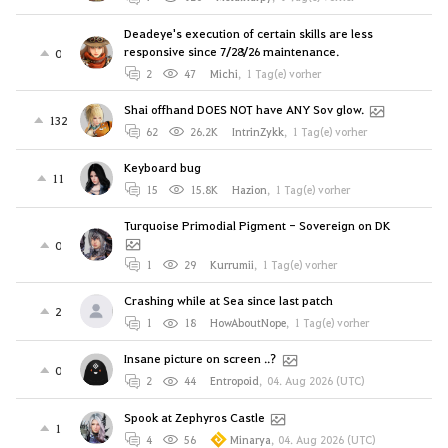
Deadeye's execution of certain skills are less
responsive since 7/28/26 maintenance.
0
2
47
Michi
,
1 Tag(e) vorher
Shai offhand DOES NOT have ANY Sov glow.
132
62
26.2K
IntrinZykk
,
1 Tag(e) vorher
Keyboard bug
11
15
15.8K
Hazion
,
1 Tag(e) vorher
Turquoise Primodial Pigment - Sovereign on DK
0
1
29
Kurrumii
,
1 Tag(e) vorher
Crashing while at Sea since last patch
2
1
18
HowAboutNope
,
1 Tag(e) vorher
Insane picture on screen ..?
0
2
44
Entropoid
,
04. Aug 2026 (UTC)
Spook at Zephyros Castle
1
4
56
Minarya
,
04. Aug 2026 (UTC)