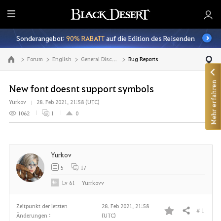
A
l
Sonderangebot:
90% RABATT
auf die Edition des Reisenden
l
e
Forum
English
General Discussion
Bug Reports
Zur Hauptseite
Mehr erfahren
New font doesnt support symbols
Yurkov
28. Feb 2021, 21:58 (UTC)
1062
1
0
Yurkov
5
17
Lv
61
Yurrkovv
Zeitpunkt der letzten
28. Feb 2021, 21:58
# 1
Teilen
Änderungen :
(UTC)
F