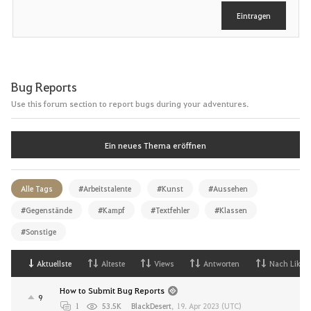
e
Eintragen
n
Bug Reports
Use this forum section to report bugs during your adventures.
Ein neues Thema eröffnen
Alle Tags
#Arbeitstalente
#Kunst
#Aussehen
#Gegenstände
#Kampf
#Textfehler
#Klassen
#Sonstige
Aktuellste
Alteste
Views
Antworten
Nach Likes
How to Submit Bug Reports
9
1
53.5K
BlackDesert
,
19. Apr 2023 (UTC)