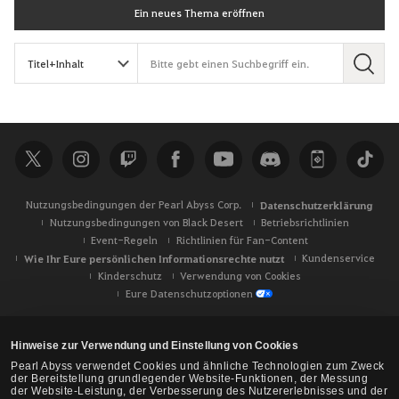
Ein neues Thema eröffnen
S
u
c
h
e
Nutzungsbedingungen der Pearl Abyss Corp.
Datenschutzerklärung
Nutzungsbedingungen von Black Desert
Betriebsrichtlinien
Event-Regeln
Richtlinien für Fan-Content
Wie Ihr Eure persönlichen Informationsrechte nutzt
Kundenservice
Kinderschutz
Verwendung von Cookies
Eure Datenschutzoptionen
Hinweise zur Verwendung und Einstellung von Cookies
Pearl Abyss verwendet Cookies und ähnliche Technologien zum Zweck
der Bereitstellung grundlegender Website-Funktionen, der Messung
der Website-Leistung, der Verbesserung des Nutzererlebnisses und der