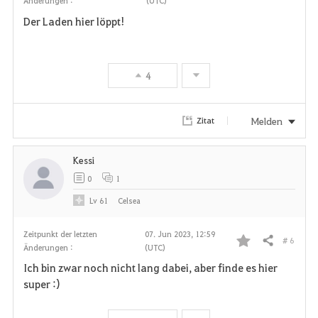
Änderungen :
(UTC)
F
Der Laden hier löppt!
a
v
4
o
r
Melden
Zitat
i
Kessi
t
0
1
e
Lv
61
Celsea
n
Zeitpunkt der letzten
07. Jun 2023, 12:59
# 6
Teilen
Änderungen :
(UTC)
F
Ich bin zwar noch nicht lang dabei, aber finde es hier
a
super :)
v