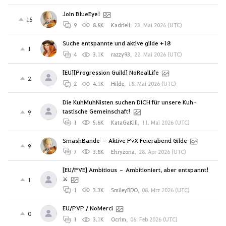
Join BlueEye!
15
9
8.8K
Kadriell
,
23. Mai 2026 (UTC)
Suche entspannte und aktive gilde +18
1
4
3.1K
razzy93
,
22. Mai 2026 (UTC)
[EU][Progression Guild] NoRealLife
2
2
4.1K
Hilde
,
18. Mai 2026 (UTC)
Die KuhMuhNisten suchen DICH für unsere Kuh-
tastische Gemeinschaft!
9
1
5.6K
KataGaKill
,
11. Mai 2026 (UTC)
SmashBande – Aktive PvX Feierabend Gilde
9
7
3.8K
Ehryzona
,
28. Apr 2026 (UTC)
[EU/PVE] Ambitious – Ambitioniert, aber entspannt!
⚔️
1
1
3.3K
SmileyBDO
,
08. Mrz 2026 (UTC)
EU/PVP / NoMerci
0
1
3.1K
Ocrim
,
06. Feb 2026 (UTC)