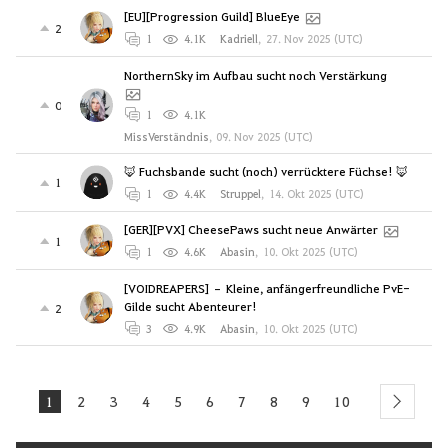
[EU][Progression Guild] BlueEye
2
1
4.1K
Kadriell
,
27. Nov 2025 (UTC)
NorthernSky im Aufbau sucht noch Verstärkung
0
1
4.1K
MissVerständnis
,
09. Nov 2025 (UTC)
🦊 Fuchsbande sucht (noch) verrücktere Füchse! 🦊
1
1
4.4K
Struppel
,
14. Okt 2025 (UTC)
[GER][PVX] CheesePaws sucht neue Anwärter
1
1
4.6K
Abasin
,
10. Okt 2025 (UTC)
[VOIDREAPERS] – Kleine, anfängerfreundliche PvE-
Gilde sucht Abenteurer!
2
3
4.9K
Abasin
,
10. Okt 2025 (UTC)
1
2
3
4
5
6
7
8
9
10
next