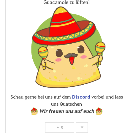
Guacamole zu lüften!
r
i
t
e
n
Schau gerne bei uns auf dem
Discord
vorbei und lass
uns Quatschen
Wir freuen uns auf euch
3