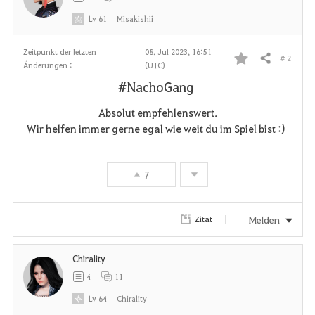
Lv
61
Misakishii
Zeitpunkt der letzten
08. Jul 2023, 16:51
# 2
Teilen
Änderungen :
(UTC)
F
#NachoGang
a
Absolut empfehlenswert.
v
Wir helfen immer gerne egal wie weit du im Spiel bist :)
o
7
r
i
Melden
Zitat
t
Chirality
e
4
11
n
Lv
64
Chirality