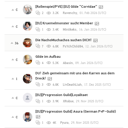
[Rollenspiel/PVE] [EU] Gilde ''Corvidae''
0
2
3.2K
Ravenchy
,
01. Feb 2026 (UTC)
[EU] Kruemelmonster sucht Member
0
1
3.4K
Miniikeks
,
16. Jan 2026 (UTC)
Die NachoMuchachos suchen DICH!
36
7
6.8K
PsYchChild84
,
12. Jan 2026 (UTC)
Gilde im Aufbau
0
4
5.3K
Abasin
,
09. Jan 2026 (UTC)
DU! Zieh gemeinsam mit uns den Karren aus dem
Dreck!
1
3
6.8K
LivDeathLiah
,
17. Dez 2025 (UTC)
[EU][Progression Guild]Loyalitaet
0
1
3.9K
XRobse
,
29. Nov 2025 (UTC)
[EU][Progression Guild] Asura (German PvP-Guild)
0
1
4K
Pyura
,
29. Nov 2025 (UTC)