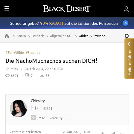
A
l
Sonderangebot:
90% RABATT
auf die Edition des Reisenden
l
e
Forum
Deutsch
Allgemeine Diskussionen
Gilden & Freunde
Zur Hauptseite
Mehr erfahren
#EU
#Gilde
#Freunde
Die NachoMuchachos suchen DICH!
Chirality
23. Feb 2023, 20:48 (UTC)
6804
7
36
Chirality
4
11
Lv
63
Chirality
Zeitpunkt der letzten
12. Jan 2026, 14:07