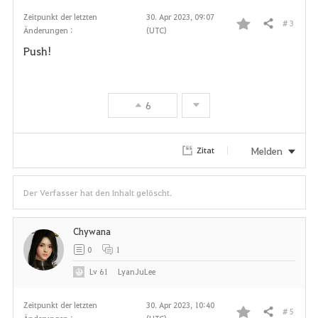
Zeitpunkt der letzten
30. Apr 2023, 09:07
# 3
Teilen
Änderungen :
(UTC)
F
Push!
a
v
6
o
r
Melden
Zitat
i
Der Verfasser hat den Inhalt gelöscht.
t
e
Chywana
0
1
n
Lv
61
LyanJuLee
Zeitpunkt der letzten
30. Apr 2023, 10:40
# 5
Teilen