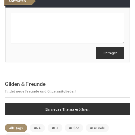
Antworten
t
S
e
c
h
n
r
e
i
b
e
Eintragen
n
Gilden & Freunde
Findet neue Freunde und Gildenmitglieder!
Ein neues Thema eröffnen
Alle Tags
#NA
#EU
#Gilde
#Freunde