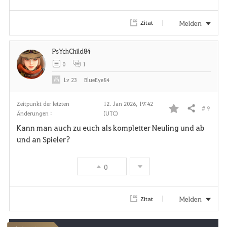
Melden
Zitat
PsYchChild84
0
1
Lv
23
BlueEye84
Zeitpunkt der letzten
12. Jan 2026, 19:42
# 9
Teilen
Änderungen :
(UTC)
F
Kann man auch zu euch als kompletter Neuling und ab
a
und an Spieler?
v
0
o
r
Melden
Zitat
i