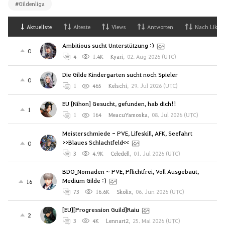
#Gildenliga
Aktuellste
Alteste
Views
Antworten
Nach Likes
Ambitious sucht Unterstützung :)
0
4
1.4K
Kyari
,
02. Aug 2026 (UTC)
Die Gilde Kindergarten sucht noch Spieler
0
1
465
Kelschi
,
29. Jul 2026 (UTC)
EU [Nihon] Gesucht, gefunden, hab dich!!
1
1
164
MeacuYamoska
,
08. Jul 2026 (UTC)
Meisterschmiede - PVE, Lifeskill, AFK, Seefahrt
>>Blaues Schlachtfeld<<
0
3
4.9K
Celedell
,
01. Jul 2026 (UTC)
BDO_Nomaden ~ PVE, Pflichtfrei, Voll Ausgebaut,
Medium Gilde :)
16
73
16.6K
Skolix
,
06. Jun 2026 (UTC)
[EU][Progression Guild]Raiu
2
3
4K
Lennart2
,
25. Mai 2026 (UTC)