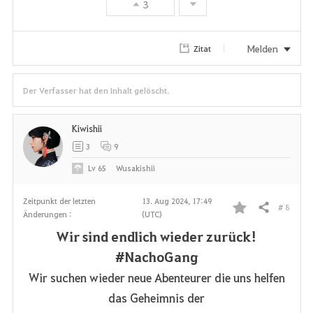
3
o
r
Melden
Zitat
i
Der Verfasser hat den Inhalt gelöscht.
t
e
Kiwishii
3
9
n
Lv
65
Wusakishii
Zeitpunkt der letzten
13. Aug 2024, 17:49
# 8
Teilen
Änderungen :
(UTC)
F
Wir sind endlich wieder zurück!
a
#NachoGang
v
Wir suchen wieder neue Abenteurer die uns helfen
das Geheimnis der
o