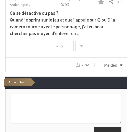
# 1
Teilen
Änderungen :
(UTC)
F
Ca se désactive ou pas ?
a
Quand je sprint sur le jeu et que j'appuie sur Q ou D la
camera tourne avec le personnage, j'ai eu beau
v
chercher pas moyen d'enlever ca ..
o
0
r
i
Melden
Zitat
t
Antworten
e
S
n
c
h
r
e
i
b
e