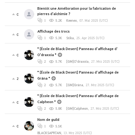
Bientôt une Amélioration pour la fabrication de
pierres d'alchimie ?
0
1
5.2K
Keenex
,
07. Mai 2025 (UTC)
Affichage des trocs
0
1
5.3K
Stika
,
25. Apr 2025 (UTC)
* [École de Black Desert] Panneau d’affichage d’
O'draxxia *
0
2
5.7K
[GM]O’draxxia
,
27. Mrz 2025 (UTC)
* [École de Black Desert] Panneau d’affichage de
Grána *
2
2
5.7K
[GM]Grána
,
27. Mrz 2025 (UTC)
* [École de Black Desert] Panneau d’affichage de
Calpheon *
0
2
5.8K
[GM]Calpheon
,
27. Mrz 2025 (UTC)
Nom de guild
0
1
5.5K
BLACKSAPRTAN
,
13. Mrz 2025 (UTC)