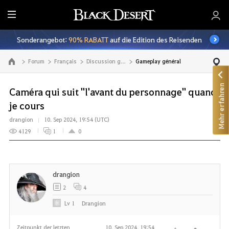
A
l
Sonderangebot:
90% RABATT
auf die Edition des Reisenden
l
e
Forum
Français
Discussion générale
Gameplay général
Zur Hauptseite
Mehr erfahren
Caméra qui suit "l'avant du personnage" quand
je cours
drangion
10. Sep 2024, 19:54 (UTC)
4129
1
0
drangion
2
4
Lv
1
Drangion
Zeitpunkt der letzten
10. Sep 2024, 19:54