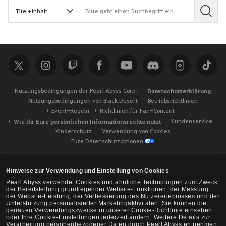
S
u
c
h
e
Nutzungsbedingungen der Pearl Abyss Corp.
Datenschutzerklärung
Nutzungsbedingungen von Black Desert
Betriebsrichtlinien
Event-Regeln
Richtlinien für Fan-Content
Wie Ihr Eure persönlichen Informationsrechte nutzt
Kundenservice
Kinderschutz
Verwendung von Cookies
Eure Datenschutzoptionen
Hinweise zur Verwendung und Einstellung von Cookies
Pearl Abyss verwendet Cookies und ähnliche Technologien zum Zweck
der Bereitstellung grundlegender Website-Funktionen, der Messung
der Website-Leistung, der Verbesserung des Nutzererlebnisses und der
Unterstützung personalisierter Marketingaktivitäten. Sie können die
genauen Verwendungszwecke in unserer Cookie-Richtlinie einsehen
oder Ihre Cookie-Einstellungen jederzeit ändern. Weitere Details zur
Verarbeitung personenbezogener Daten durch Pearl Abyss entnehmen