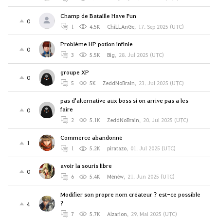
Champ de Bataille Have Fun
0
1
4.5K
ChiLLAnGe
,
17. Sep 2025 (UTC)
Problème HP potion infinie
0
3
5.5K
Big
,
28. Jul 2025 (UTC)
groupe XP
0
5
5K
ZeddNoBrain
,
23. Jul 2025 (UTC)
pas d'alternative aux boss si on arrive pas a les
faire
0
2
5.1K
ZeddNoBrain
,
20. Jul 2025 (UTC)
Commerce abandonné
1
1
5.2K
piratazo
,
01. Jul 2025 (UTC)
avoir la souris libre
0
6
5.4K
Ménèw
,
21. Jun 2025 (UTC)
Modifier son propre nom créateur ? est-ce possible
?
4
7
5.7K
Alzarion
,
29. Mai 2025 (UTC)