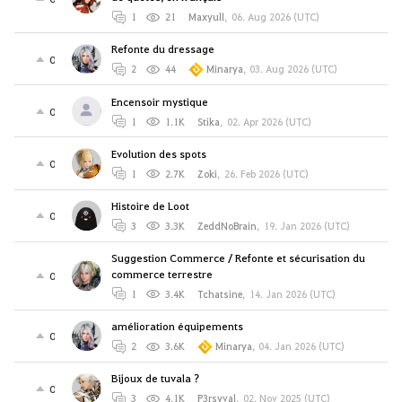
1
21
Maxyull
,
06. Aug 2026 (UTC)
Refonte du dressage
0
2
44
Minarya
,
03. Aug 2026 (UTC)
Encensoir mystique
0
1
1.1K
Stika
,
02. Apr 2026 (UTC)
Evolution des spots
0
1
2.7K
Zoki
,
26. Feb 2026 (UTC)
Histoire de Loot
0
3
3.3K
ZeddNoBrain
,
19. Jan 2026 (UTC)
Suggestion Commerce / Refonte et sécurisation du
commerce terrestre
0
1
3.4K
Tchatsine
,
14. Jan 2026 (UTC)
amélioration équipements
0
2
3.6K
Minarya
,
04. Jan 2026 (UTC)
Bijoux de tuvala ?
0
3
4.1K
P3rsyval
,
02. Nov 2025 (UTC)