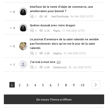
Interface de la vente d'objet de commerce, une
amélioration pour bientôt ?
0
1
6K
JeanTourloupe
,
06. Mrz 2025 (UTC)
Quêtes Azunak avec votre dragon
2
1
6.1K
Vigoo
,
17. Feb 2025 (UTC)
Le journal d'aventure de la saint valentin ne semble
pas fonctionner alors qu'on est le jour de la saint
0
valentin
2
6.2K
Saghia
,
15. Feb 2025 (UTC)
J'ai mal à mon lore
1
2
6.3K
Sadalsuud
,
28. Jan 2025 (UTC)
1
2
3
4
5
6
7
8
9
10
next
Ein neues Thema eröffnen