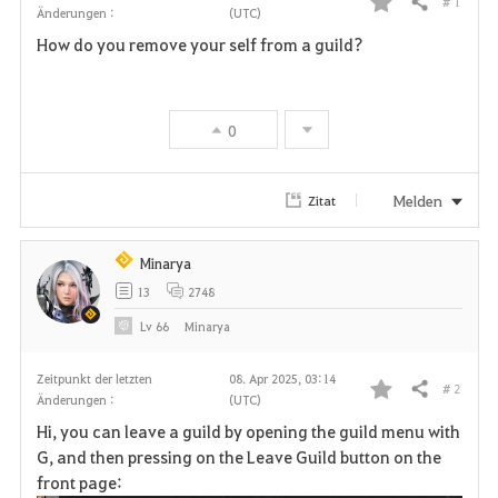
# 1
Teilen
Änderungen :
(UTC)
F
How do you remove your self from a guild?
a
v
0
o
r
Melden
Zitat
i
Minarya
t
13
2748
e
Lv
66
Minarya
n
Zeitpunkt der letzten
08. Apr 2025, 03:14
# 2
Teilen
Änderungen :
(UTC)
F
Hi, you can leave a guild by opening the guild menu with
a
G, and then pressing on the Leave Guild button on the
front page:
v