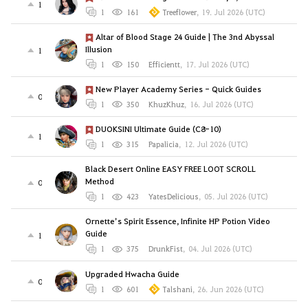
1
1
161
Treeflower
,
19. Jul 2026 (UTC)
Altar of Blood Stage 24 Guide | The 3nd Abyssal
Illusion
1
1
150
Efficientt
,
17. Jul 2026 (UTC)
New Player Academy Series - Quick Guides
0
1
350
KhuzKhuz
,
16. Jul 2026 (UTC)
DUOKSINI Ultimate Guide (C8-10)
1
1
315
Papalicia
,
12. Jul 2026 (UTC)
Black Desert Online EASY FREE LOOT SCROLL
Method
0
1
423
YatesDelicious
,
05. Jul 2026 (UTC)
Ornette’s Spirit Essence, Infinite HP Potion Video
Guide
1
1
375
DrunkFist
,
04. Jul 2026 (UTC)
Upgraded Hwacha Guide
0
1
601
Talshani
,
26. Jun 2026 (UTC)