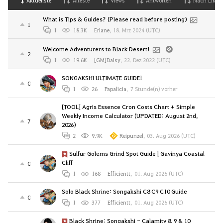
Aktuellste
Alteste
Views
Antworten
Nach Likes
What is Tips & Guides? (Please read before posting)
1
1
18.3K
Eriane
,
18. Mrz 2024 (UTC)
Welcome Adventurers to Black Desert!
2
1
19.6K
[GM]Daisy
,
22. Dez 2022 (UTC)
SONGAKSHI ULTIMATE GUIDE!
0
1
26
Papalicia
,
7 Stunde(n) vorher
[TOOL] Agris Essence Cron Costs Chart + Simple
Weekly Income Calculator (UPDATED: August 2nd,
7
2026)
2
9.9K
Reipunzel
,
03. Aug 2026 (UTC)
Sulfur Golems Grind Spot Guide | Gavinya Coastal
Cliff
0
1
168
Efficientt
,
01. Aug 2026 (UTC)
Solo Black Shrine: Songakshi C8 C9 C10 Guide
0
1
377
Efficientt
,
01. Aug 2026 (UTC)
Black Shrine: Songakshi - Calamity 8, 9 & 10