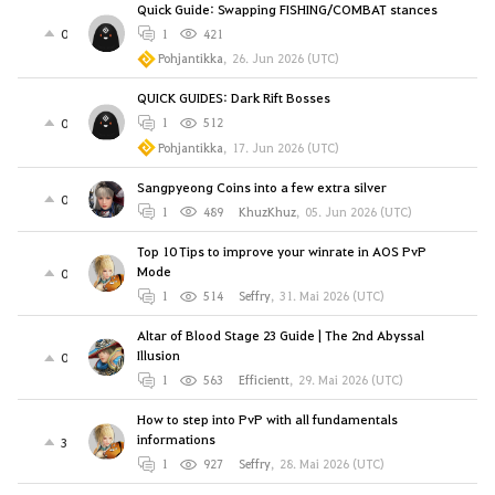
Quick Guide: Swapping FISHING/COMBAT stances
0
1
421
Pohjantikka
,
26. Jun 2026 (UTC)
QUICK GUIDES: Dark Rift Bosses
0
1
512
Pohjantikka
,
17. Jun 2026 (UTC)
Sangpyeong Coins into a few extra silver
0
1
489
KhuzKhuz
,
05. Jun 2026 (UTC)
Top 10 Tips to improve your winrate in AOS PvP
Mode
0
1
514
Seffry
,
31. Mai 2026 (UTC)
Altar of Blood Stage 23 Guide | The 2nd Abyssal
Illusion
0
1
563
Efficientt
,
29. Mai 2026 (UTC)
How to step into PvP with all fundamentals
informations
3
1
927
Seffry
,
28. Mai 2026 (UTC)