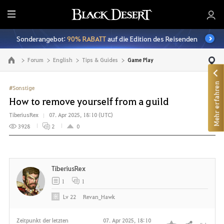
A
l
Sonderangebot:
90% RABATT
auf die Edition des Reisenden
l
e
Forum
English
Tips & Guides
Game Play
Zur Hauptseite
Mehr erfahren
#Sonstige
How to remove yourself from a guild
TiberiusRex
07. Apr 2025, 18:10 (UTC)
3928
2
0
TiberiusRex
1
1
Lv
22
Revan_Hawk
Zeitpunkt der letzten
07. Apr 2025, 18:10