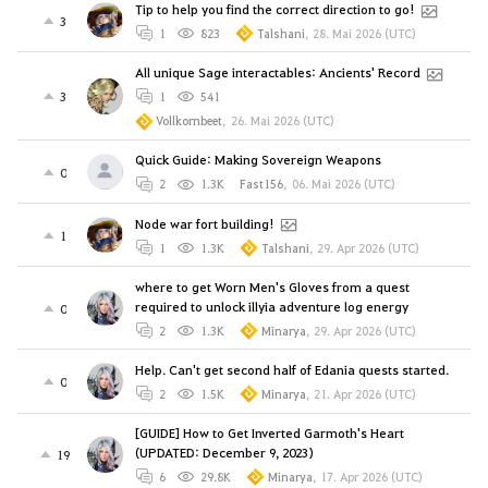
Tip to help you find the correct direction to go!
3
1
823
Talshani
,
28. Mai 2026 (UTC)
All unique Sage interactables: Ancients' Record
3
1
541
Vollkornbeet
,
26. Mai 2026 (UTC)
Quick Guide: Making Sovereign Weapons
0
2
1.3K
Fast156
,
06. Mai 2026 (UTC)
Node war fort building!
1
1
1.3K
Talshani
,
29. Apr 2026 (UTC)
where to get Worn Men's Gloves from a quest
required to unlock illyia adventure log energy
0
2
1.3K
Minarya
,
29. Apr 2026 (UTC)
Help. Can't get second half of Edania quests started.
0
2
1.5K
Minarya
,
21. Apr 2026 (UTC)
[GUIDE] How to Get Inverted Garmoth's Heart
(UPDATED: December 9, 2023)
19
6
29.8K
Minarya
,
17. Apr 2026 (UTC)