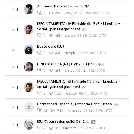
Amryeon, hermandad latina NA
3
1
266
JeonjuYi
,
21. Jun 2026 (UTC)
[RECLUTAMIENTO] 🪼 Pinkside 🪼 | PvE - Lifeskills -
Social | ¡Sin Obligaciones!
1
1
406
Alatrax
,
31. Mai 2026 (UTC)
Busco guild (EU)
0
1
404
Nemph
,
27. Mai 2026 (UTC)
FENIX RECLUTA (NA) PVPVE LATINOS
1
1
668
giatuv
,
02. Mai 2026 (UTC)
[RECLUTAMIENTO] 🪼 Pinkside 🪼 | PvE - Lifeskills -
Social | ¡Sin Obligaciones!
1
2
1.2K
Alatrax
,
08. Apr 2026 (UTC)
Hermandad Española, Territorio Conquistado
1
13
9.1K
Antonivs
,
26. Mrz 2026 (UTC)
[EU][Progression guild] De_Chill
1
2
3K
Lucenox1
,
23. Mrz 2026 (UTC)