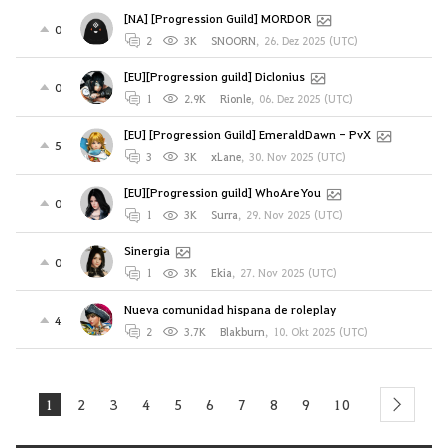
[NA] [Progression Guild] MORDOR
0
2
3K
SNOORN
,
26. Dez 2025 (UTC)
[EU][Progression guild] Diclonius
0
1
2.9K
Rionle
,
06. Dez 2025 (UTC)
[EU] [Progression Guild] EmeraldDawn - PvX
5
3
3K
xLane
,
30. Nov 2025 (UTC)
[EU][Progression guild] WhoAreYou
0
1
3K
Surra
,
29. Nov 2025 (UTC)
Sinergia
0
1
3K
Ekia
,
27. Nov 2025 (UTC)
Nueva comunidad hispana de roleplay
4
2
3.7K
Blakburn
,
10. Okt 2025 (UTC)
1
2
3
4
5
6
7
8
9
10
next