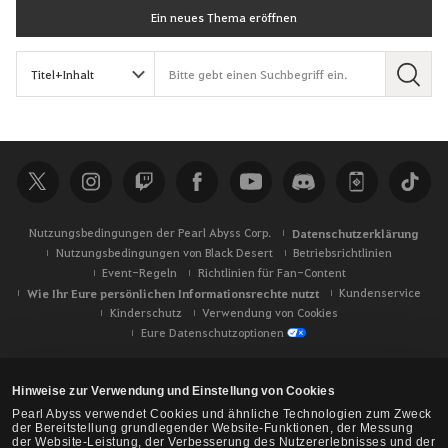
Ein neues Thema eröffnen
S
u
c
h
e
Nutzungsbedingungen der Pearl Abyss Corp.
Datenschutzerklärung
Nutzungsbedingungen von Black Desert
Betriebsrichtlinien
Event-Regeln
Richtlinien für Fan-Content
Wie Ihr Eure persönlichen Informationsrechte nutzt
Kundenservice
Kinderschutz
Verwendung von Cookies
Eure Datenschutzoptionen
Hinweise zur Verwendung und Einstellung von Cookies
Pearl Abyss verwendet Cookies und ähnliche Technologien zum Zweck
der Bereitstellung grundlegender Website-Funktionen, der Messung
der Website-Leistung, der Verbesserung des Nutzererlebnisses und der