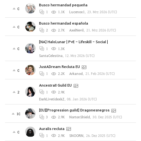
Busco hermandad pequeña
0
1
1.1K
Lucenox1
,
23. Mrz 2026 (UTC)
Busco hermandad española
0
2
2.7K
AxelNevil
,
21. Mrz 2026 (UTC)
[NA] HaloLunar | PvE - Lifeskill - Social |
0
1
1.3K
SantaCelestina
,
12. Mrz 2026 (UTC)
JustADream Recluta EU
0
1
2.2K
Arkanod
,
21. Feb 2026 (UTC)
AncestraII Guild EU
2
1
2.9K
DarkLivetidexkZ
,
08. Jan 2026 (UTC)
[EU][Progression guild] Dragonesnegros
10
3
2.9K
NortonShield
,
30. Dez 2025 (UTC)
Auralis recluta
0
1
2.9K
SNOORN
,
26. Dez 2025 (UTC)