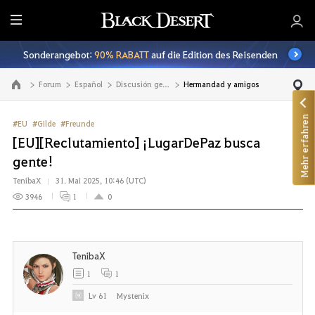
A
l
Sonderangebot:
90% RABATT
auf die Edition des Reisenden
l
e
Forum
Español
Discusión general
Hermandad y amigos
Zur Hauptseite
Mehr erfahren
#EU
#Gilde
#Freunde
[EU][Reclutamiento] ¡LugarDePaz busca
gente!
TenibaX
31. Mai 2025, 10:46 (UTC)
3946
1
0
TenibaX
1
1
Lv
61
Mystenix