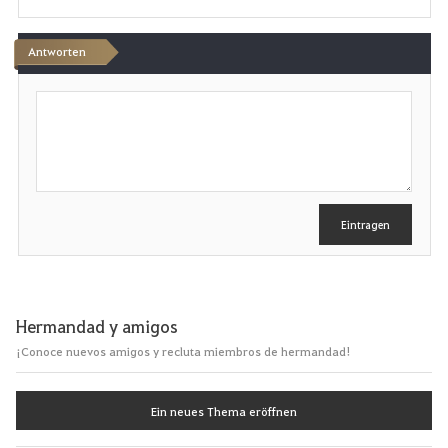
Antworten
S
c
h
r
e
i
b
e
Eintragen
n
Hermandad y amigos
¡Conoce nuevos amigos y recluta miembros de hermandad!
Ein neues Thema eröffnen