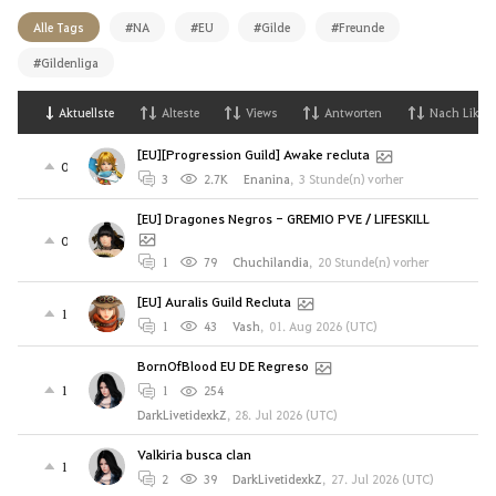
Alle Tags
#NA
#EU
#Gilde
#Freunde
#Gildenliga
Aktuellste
Alteste
Views
Antworten
Nach Likes
[EU][Progression Guild] Awake recluta
0
3
2.7K
Enanina
,
3 Stunde(n) vorher
[EU] Dragones Negros - GREMIO PVE / LIFESKILL
0
1
79
Chuchilandia
,
20 Stunde(n) vorher
[EU] Auralis Guild Recluta
1
1
43
Vash
,
01. Aug 2026 (UTC)
BornOfBlood EU DE Regreso
1
1
254
DarkLivetidexkZ
,
28. Jul 2026 (UTC)
Valkiria busca clan
1
2
39
DarkLivetidexkZ
,
27. Jul 2026 (UTC)