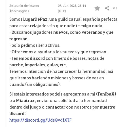
Zeitpunkt der letzten
07. Jun 2025, 23:14
# 1
Teilen
Änderungen :
(UTC)
F
Somos
LugarDePaz
, una guild casual española perfecta
a
para estar relajados sin que nadie te exiga nada.
·
Buscamos jugadores
nuevos
, como
veteranos
y que
v
regresan
.
·
Solo pedimos ser activos.
o
·
Ofrecemos a ayudar a los nuevos y que regresan.
r
·
Tenemos
discord
con timers de bosses, notas de
parche, imperiales, guias, etc.
i
Tenemos intención de hacer crecer la hermandad, asi
que iremos haciendo misiones y bosses de vez en
t
cuando (sin obligaciónes).
e
Si estais interesados podeis agregarnos a mi (
TenibaX
)
o a
Miautrax,
enviar una solicitud a la hermandad
n
dentro del juego o
contactar
con nosotros por
nuestro
discord
:
https://discord.gg/UdsQvdfXTF