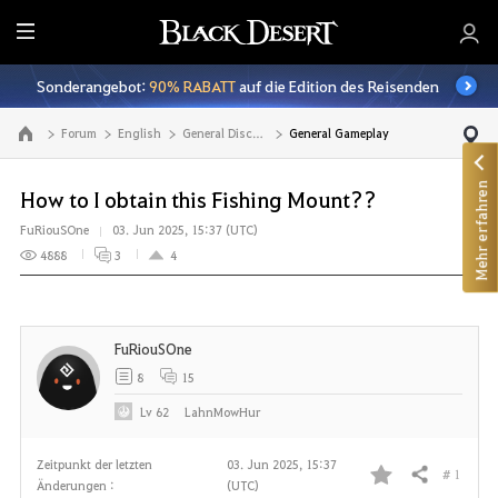
A
l
Sonderangebot:
90% RABATT
auf die Edition des Reisenden
l
e
Forum
English
General Discussion
General Gameplay
Zur Hauptseite
Mehr erfahren
How to I obtain this Fishing Mount??
FuRiouSOne
03. Jun 2025, 15:37 (UTC)
4888
3
4
FuRiouSOne
8
15
Lv
62
LahnMowHur
Zeitpunkt der letzten
03. Jun 2025, 15:37
# 1
Teilen
Änderungen :
(UTC)
F