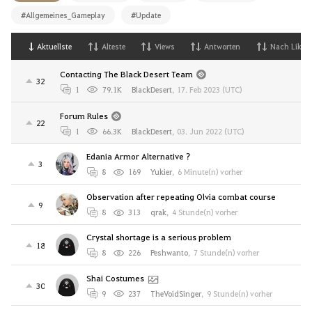
#Allgemeines_Gameplay
#Update
Aktuellste
Alteste
Views
Antworten
Nach Likes
Contacting The Black Desert Team
32
1
79.1K
BlackDesert
,
17. Feb 2023 (UTC)
Forum Rules
22
1
66.3K
BlackDesert
,
03. Jun 2022 (UTC)
Edania Armor Alternative ?
3
8
169
Yukier
,
6 Minute(n) vorher
Observation after repeating Olvia combat course
9
8
313
qrak
,
4 Stunde(n) vorher
Crystal shortage is a serious problem
18
8
226
Peshwanto
,
7 Stunde(n) vorher
Shai Costumes
30
9
237
TheVoidSinger
,
9 Stunde(n) vorher