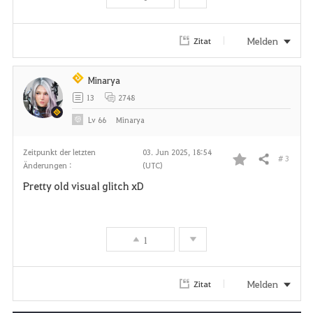
o
r
Melden
Zitat
i
Minarya
t
13
2748
e
Lv
66
Minarya
n
Zeitpunkt der letzten
03. Jun 2025, 18:54
# 3
Teilen
Änderungen :
(UTC)
F
Pretty old visual glitch xD
a
v
1
o
r
Melden
Zitat
i