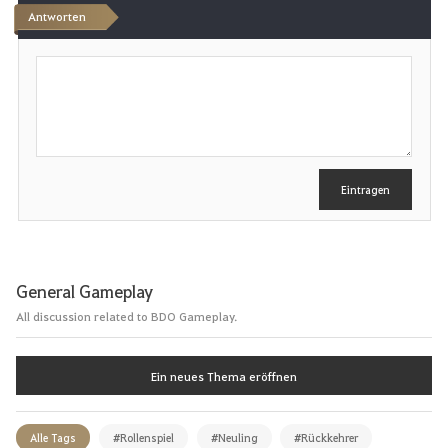
Antworten
t
S
e
c
h
n
r
e
i
b
e
Eintragen
n
General Gameplay
All discussion related to BDO Gameplay.
Ein neues Thema eröffnen
Alle Tags
#Rollenspiel
#Neuling
#Rückkehrer