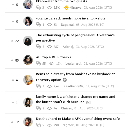
Kkebiwater from the two quests
0
3
2.5K
Minarya
,
03. Aug 2026 (UTC)
volante carrack needs more inventory slots
0
1
63
Dagamal
,
03. Aug 2026 (UTC)
The exhausting cycle of progression: A veteran's
perspective
22
8
287
Adonaj
,
03. Aug 2026 (UTC)
AP Cap + DPS Checks
85
55
1.1K
Legionarul
,
02. Aug 2026 (UTC)
Items sold directly from bank have no buyback or
recovery option
4
7
2.4K
saadtieboy87
,
02. Aug 2026 (UTC)
family name It won't let me change my name and
the button won't click because
1
2
74
Chriszo
,
01. Aug 2026 (UTC)
Not that hard to Make a AFK event fishing event safe
12
5
290
tarjmov
,
01. Aug 2026 (UTC)