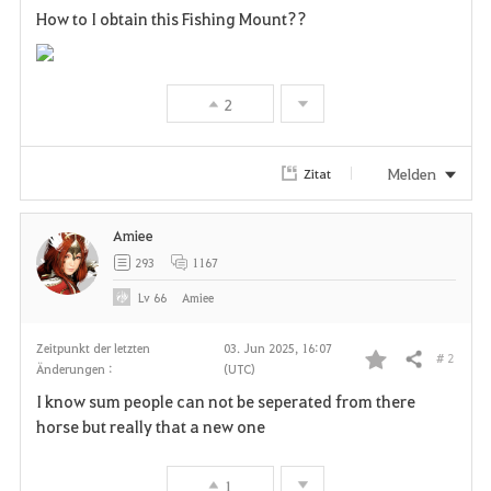
How to I obtain this Fishing Mount??
a
v
2
o
r
Melden
Zitat
i
Amiee
t
293
1167
e
Lv
66
Amiee
n
Zeitpunkt der letzten
03. Jun 2025, 16:07
# 2
Teilen
Änderungen :
(UTC)
F
I know sum people can not be seperated from there
a
horse but really that a new one
v
1