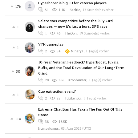
Hyperboost is big FU for veteran players
176
51
1.1K
SKeltic
,
17 Stunde(n) vorher
Solare was competitive before the July 23rd
changes — now it's just a burst DPS race
1
1
46
TheDon
,
19 Stunde(n) vorher
VPN gameplay
1
2
54
Minarya
,
1 Tag(e) vorher
10-Year Veteran Feedback: Hyperboost, Tuvala
Buffs, and the Total Devaluation of Our Long-Term
30
Grind
20
386
Kronhunter
,
1 Tag(e) vorher
Cup extraction event?
1
2
75
Tobikenobi
,
1 Tag(e) vorher
Extreme Chat Ban Has Taken The Fun Out Of This
Game
110
38
16.5K
frumpylumps
,
03. Aug 2026 (UTC)