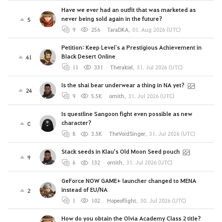
Have we ever had an outfit that was marketed as
never being sold again in the future?
5
9
256
TaraDKA
,
01. Aug 2026 (UTC)
Petition: Keep Level`s a Prestigious Achievement in
Black Desert Online
41
11
331
Therakiel
,
31. Jul 2026 (UTC)
Is the shai bear underwear a thing in NA yet?
24
9
5.5K
ornith
,
31. Jul 2026 (UTC)
Is questline Sangoon fight even possible as new
character?
0
8
3.5K
TheVoidSinger
,
31. Jul 2026 (UTC)
Stack seeds in Klau's Old Moon Seed pouch
9
6
132
ornith
,
31. Jul 2026 (UTC)
GeForce NOW GAME+ launcher changed to MENA
instead of EU/NA
2
1
102
Hopeoflight
,
30. Jul 2026 (UTC)
How do you obtain the Olvia Academy Class 2 title?