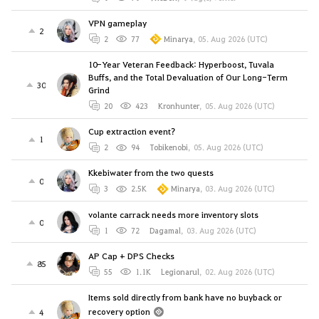
VPN gameplay
2
2
77
Minarya
,
05. Aug 2026 (UTC)
10-Year Veteran Feedback: Hyperboost, Tuvala
Buffs, and the Total Devaluation of Our Long-Term
30
Grind
20
423
Kronhunter
,
05. Aug 2026 (UTC)
Cup extraction event?
1
2
94
Tobikenobi
,
05. Aug 2026 (UTC)
Kkebiwater from the two quests
0
3
2.5K
Minarya
,
03. Aug 2026 (UTC)
volante carrack needs more inventory slots
0
1
72
Dagamal
,
03. Aug 2026 (UTC)
AP Cap + DPS Checks
85
55
1.1K
Legionarul
,
02. Aug 2026 (UTC)
Items sold directly from bank have no buyback or
recovery option
4