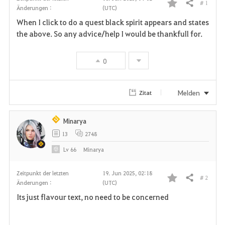
# 1
Teilen
Änderungen :
(UTC)
F
When I click to do a quest black spirit appears and states
a
the above. So any advice/help I would be thankfull for.
v
0
o
r
Melden
Zitat
i
Minarya
t
13
2748
e
Lv
66
Minarya
n
Zeitpunkt der letzten
19. Jun 2025, 02:18
# 2
Teilen
Änderungen :
(UTC)
F
Its just flavour text, no need to be concerned
a