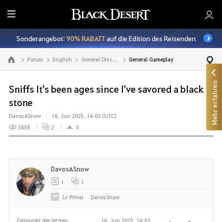
A
l
Sonderangebot:
90% RABATT
auf die Edition des Reisenden
l
e
Forum
English
General Discussion
General Gameplay
Zur Hauptseite
Mehr erfahren
Sniffs It's been ages since I've savored a black
stone
DavosASnow
18. Jun 2025, 14:02 (UTC)
3838
2
0
DavosASnow
1
1
Lv
Privat
DavosSnow
Zeitpunkt der letzten
18. Jun 2025, 14:02