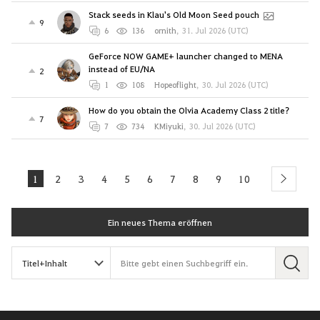
Stack seeds in Klau's Old Moon Seed pouch
9
6
136
ornith
,
31. Jul 2026 (UTC)
GeForce NOW GAME+ launcher changed to MENA
instead of EU/NA
2
1
108
Hopeoflight
,
30. Jul 2026 (UTC)
How do you obtain the Olvia Academy Class 2 title?
7
7
734
KMiyuki
,
30. Jul 2026 (UTC)
1
2
3
4
5
6
7
8
9
10
next
Ein neues Thema eröffnen
S
u
c
h