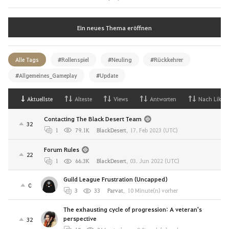
Ein neues Thema eröffnen
Alle Tags
#Rollenspiel
#Neuling
#Rückkehrer
#Allgemeines_Gameplay
#Update
Aktuellste
Alteste
Views
Antworten
Nach Likes
Contacting The Black Desert Team
32
1
79.1K
BlackDesert
,
17. Feb 2023 (UTC)
Forum Rules
22
1
66.3K
BlackDesert
,
03. Jun 2022 (UTC)
Guild League Frustration (Uncapped)
0
3
33
Parvat
,
10 Minute(n) vorher
The exhausting cycle of progression: A veteran's
perspective
32