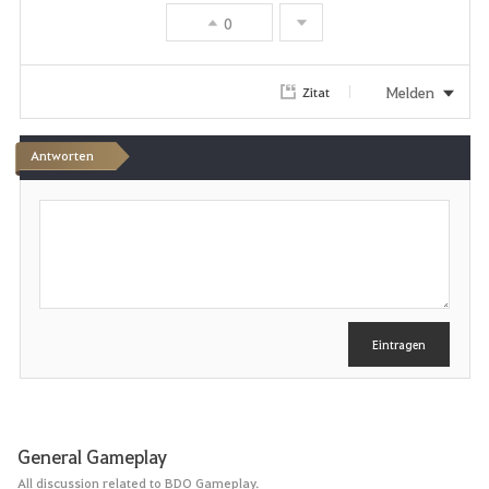
v
0
o
r
Melden
Zitat
i
Antworten
t
S
e
c
h
n
r
e
i
b
e
Eintragen
n
General Gameplay
All discussion related to BDO Gameplay.