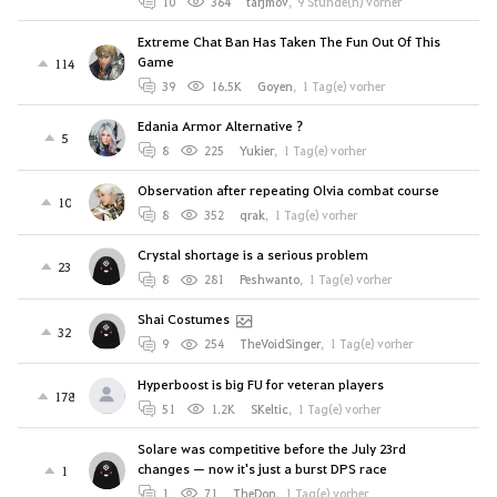
10
364
tarjmov
,
9 Stunde(n) vorher
Extreme Chat Ban Has Taken The Fun Out Of This
Game
114
39
16.5K
Goyen
,
1 Tag(e) vorher
Edania Armor Alternative ?
5
8
225
Yukier
,
1 Tag(e) vorher
Observation after repeating Olvia combat course
10
8
352
qrak
,
1 Tag(e) vorher
Crystal shortage is a serious problem
23
8
281
Peshwanto
,
1 Tag(e) vorher
Shai Costumes
32
9
254
TheVoidSinger
,
1 Tag(e) vorher
Hyperboost is big FU for veteran players
178
51
1.2K
SKeltic
,
1 Tag(e) vorher
Solare was competitive before the July 23rd
changes — now it's just a burst DPS race
1
1
71
TheDon
,
1 Tag(e) vorher