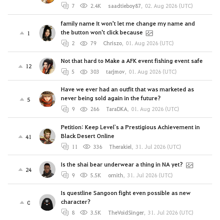
7
2.4K
saadtieboy87
,
02. Aug 2026 (UTC)
family name It won't let me change my name and
the button won't click because
1
2
79
Chriszo
,
01. Aug 2026 (UTC)
Not that hard to Make a AFK event fishing event safe
12
5
303
tarjmov
,
01. Aug 2026 (UTC)
Have we ever had an outfit that was marketed as
never being sold again in the future?
5
9
266
TaraDKA
,
01. Aug 2026 (UTC)
Petition: Keep Level`s a Prestigious Achievement in
Black Desert Online
41
11
336
Therakiel
,
31. Jul 2026 (UTC)
Is the shai bear underwear a thing in NA yet?
24
9
5.5K
ornith
,
31. Jul 2026 (UTC)
Is questline Sangoon fight even possible as new
character?
0
8
3.5K
TheVoidSinger
,
31. Jul 2026 (UTC)