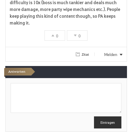
difficulty is 10x (boss is much tankier and deals much
o
more damage, more party wipe mechanics etc.). People
r
keep playing this kind of content though, so PA keeps
making it.
i
0
0
t
e
Melden
Zitat
n
Antworten
S
c
h
r
e
i
b
e
Eintragen
n