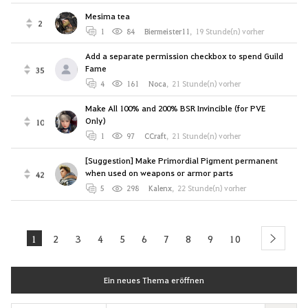
Mesima tea
2
1
84
Biermeister11
,
19 Stunde(n) vorher
Add a separate permission checkbox to spend Guild
Fame
35
4
161
Noca
,
21 Stunde(n) vorher
Make All 100% and 200% BSR Invincible (for PVE
Only)
10
1
97
CCraft
,
21 Stunde(n) vorher
[Suggestion] Make Primordial Pigment permanent
when used on weapons or armor parts
42
5
298
Kalenx
,
22 Stunde(n) vorher
1
2
3
4
5
6
7
8
9
10
next
Ein neues Thema eröffnen