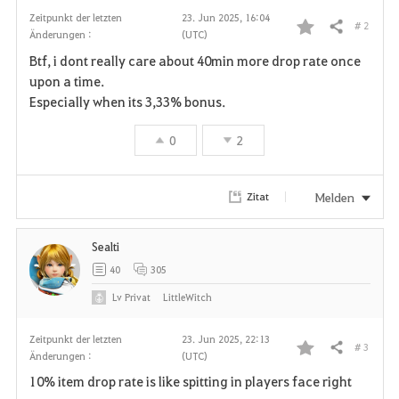
Zeitpunkt der letzten
23. Jun 2025, 16:04
# 2
Teilen
Änderungen :
(UTC)
F
Btf, i dont really care about 40min more drop rate once
a
upon a time.
Especially when its 3,33% bonus.
v
0
2
o
r
Melden
Zitat
i
Sealti
t
40
305
e
Lv
Privat
LittleWitch
n
Zeitpunkt der letzten
23. Jun 2025, 22:13
# 3
Teilen
Änderungen :
(UTC)
F
10% item drop rate is like spitting in players face right
a