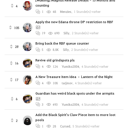
[Wukong] Magnus Release Delays - 13 Months and
counting
4
1
48
Menzies
,
1 Stunde(n) vorher
Apply the new Edana throne DP restriction to RBF
105
19
690
Silly
,
2 Stunde(n) vorher
Bring back the RBF queue counter
28
5
8.8K
Silly
,
2 Stunde(n) vorher
Revive old grindspots pls
16
4
124
Yumiko2004
,
4 Stunde(n) vorher
A New Treasure Item Idea – Lantern of the Night
17
4
108
tarjmov
,
4 Stunde(n) vorher
Guardian has weird black spots under the armpits
6
3
493
Yumiko2004
,
4 Stunde(n) vorher
Add the Black Spirit's Claw Piece item to more loot
pools
2
1
28
Cursed
,
5 Stunde(n) vorher