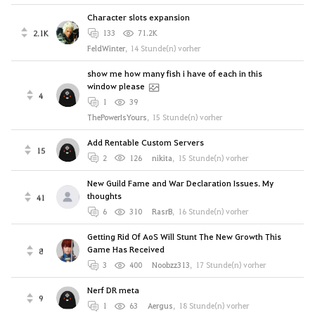
Character slots expansion
2.1K
133
71.2K
FeldWinter
,
14 Stunde(n) vorher
show me how many fish i have of each in this
window please
4
1
39
ThePowerIsYours
,
15 Stunde(n) vorher
Add Rentable Custom Servers
15
2
126
nikitа
,
15 Stunde(n) vorher
New Guild Fame and War Declaration Issues. My
thoughts
41
6
310
RasrB
,
16 Stunde(n) vorher
Getting Rid Of AoS Will Stunt The New Growth This
Game Has Received
8
3
400
Noobzz313
,
17 Stunde(n) vorher
Nerf DR meta
9
1
63
Aergus
,
18 Stunde(n) vorher