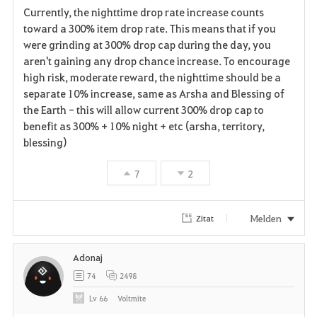
Currently, the nighttime drop rate increase counts
a
toward a 300% item drop rate. This means that if you
were grinding at 300% drop cap during the day, you
v
aren't gaining any drop chance increase. To encourage
high risk, moderate reward, the nighttime should be a
o
separate 10% increase, same as Arsha and Blessing of
r
the Earth - this will allow current 300% drop cap to
benefit as 300% + 10% night + etc (arsha, territory,
i
blessing)
t
7
2
e
n
Melden
Zitat
Adonaj
74
2498
Lv
66
Voltmite