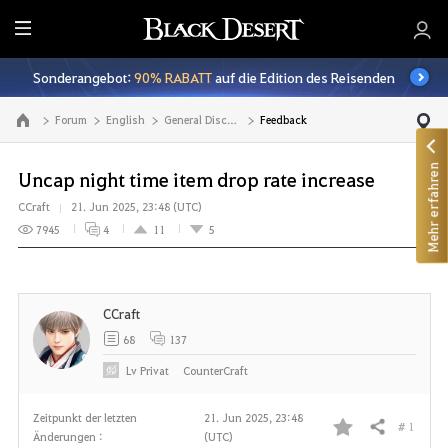
A
l
Sonderangebot:
90% RABATT
auf die Edition des Reisenden
l
e
Forum
English
General Discussion
Feedback
Zur Hauptseite
Mehr erfahren
Uncap night time item drop rate increase
CCraft
21. Jun 2025, 23:48 (UTC)
7945
4
11
5
CCraft
68
137
Lv
Privat
CounterCraft
Zeitpunkt der letzten
21. Jun 2025, 23:48
# 1
Teilen
Änderungen :
(UTC)
F