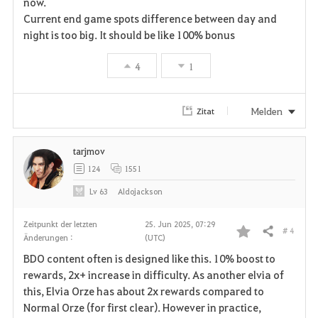
now.
Current end game spots difference between day and
v
night is too big. It should be like 100% bonus
o
4
1
r
i
Melden
Zitat
t
tarjmov
e
124
1551
n
Lv
63
Aldojackson
Zeitpunkt der letzten
25. Jun 2025, 07:29
# 4
Teilen
Änderungen :
(UTC)
F
BDO content often is designed like this. 10% boost to
a
rewards, 2x+ increase in difficulty. As another elvia of
this, Elvia Orze has about 2x rewards compared to
v
Normal Orze (for first clear). However in practice,