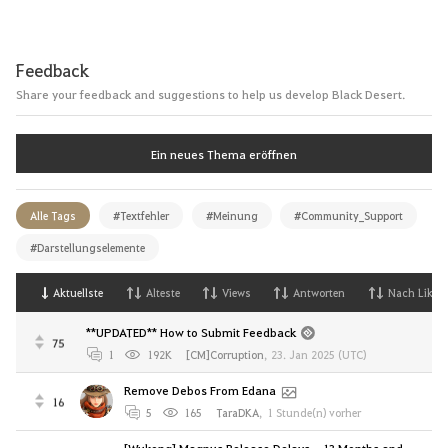
Feedback
Share your feedback and suggestions to help us develop Black Desert.
Ein neues Thema eröffnen
Alle Tags
#Textfehler
#Meinung
#Community_Support
#Darstellungselemente
Aktuellste
Alteste
Views
Antworten
Nach Likes
**UPDATED** How to Submit Feedback
75
1
192K
[CM]Corruption
,
23. Jan 2025 (UTC)
Remove Debos From Edana
16
5
165
TaraDKA
,
1 Stunde(n) vorher