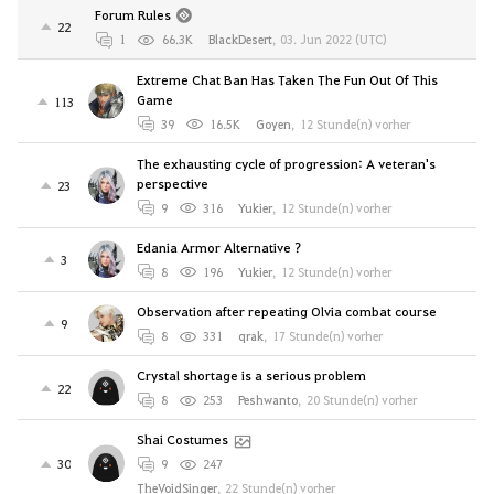
Forum Rules
22
1
66.3K
BlackDesert
,
03. Jun 2022 (UTC)
Extreme Chat Ban Has Taken The Fun Out Of This
Game
113
39
16.5K
Goyen
,
12 Stunde(n) vorher
The exhausting cycle of progression: A veteran's
perspective
23
9
316
Yukier
,
12 Stunde(n) vorher
Edania Armor Alternative ?
3
8
196
Yukier
,
12 Stunde(n) vorher
Observation after repeating Olvia combat course
9
8
331
qrak
,
17 Stunde(n) vorher
Crystal shortage is a serious problem
22
8
253
Peshwanto
,
20 Stunde(n) vorher
Shai Costumes
30
9
247
TheVoidSinger
,
22 Stunde(n) vorher