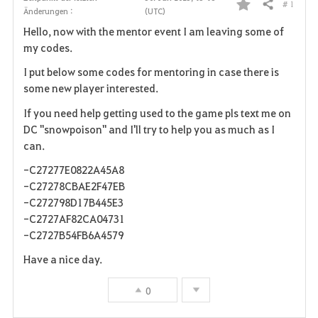
# 1
Teilen
Änderungen :
(UTC)
F
Hello, now with the mentor event I am leaving some of
a
my codes.
v
I put below some codes for mentoring in case there is
some new player interested.
o
If you need help getting used to the game pls text me on
r
DC "snowpoison" and I'll try to help you as much as I
can.
i
-C27277E0822A45A8
t
-C27278CBAE2F47EB
-C272798D17B445E3
e
-C2727AF82CA04731
-C2727B54FB6A4579
n
Have a nice day.
0