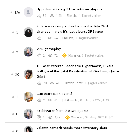
Hyperboost is big FU for veteran players
176
51
1.1K
SKeltic
,
1 Tag(e) vorher
Solare was competitive before the July 23rd
changes — now it's just a burst DPS race
1
1
64
TheDon
,
1 Tag(e) vorher
VPN gameplay
2
2
72
Minarya
,
1 Tag(e) vorher
10-Year Veteran Feedback: Hyperboost, Tuvala
Buffs, and the Total Devaluation of Our Long-Term
30
Grind
20
410
Kronhunter
,
1 Tag(e) vorher
Cup extraction event?
1
2
83
Tobikenobi
,
05. Aug 2026 (UTC)
Kkebiwater from the two quests
0
3
2.5K
Minarya
,
03. Aug 2026 (UTC)
volante carrack needs more inventory slots
0