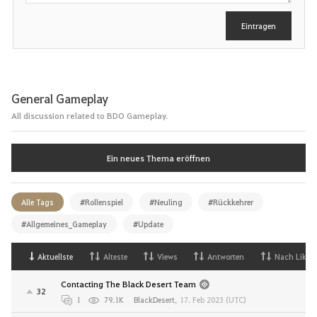
b
e
Eintragen
n
General Gameplay
All discussion related to BDO Gameplay.
Ein neues Thema eröffnen
Alle Tags
#Rollenspiel
#Neuling
#Rückkehrer
#Allgemeines_Gameplay
#Update
Aktuellste
Alteste
Views
Antworten
Nach Likes
Contacting The Black Desert Team
32
1
79.1K
BlackDesert
,
17. Feb 2023 (UTC)