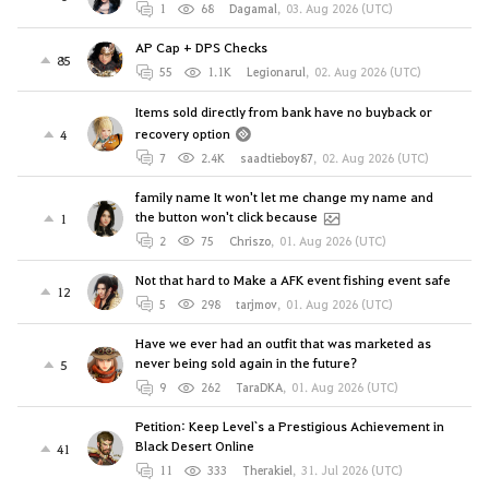
1
68
Dagamal
,
03. Aug 2026 (UTC)
AP Cap + DPS Checks
85
55
1.1K
Legionarul
,
02. Aug 2026 (UTC)
Items sold directly from bank have no buyback or
recovery option
4
7
2.4K
saadtieboy87
,
02. Aug 2026 (UTC)
family name It won't let me change my name and
the button won't click because
1
2
75
Chriszo
,
01. Aug 2026 (UTC)
Not that hard to Make a AFK event fishing event safe
12
5
298
tarjmov
,
01. Aug 2026 (UTC)
Have we ever had an outfit that was marketed as
never being sold again in the future?
5
9
262
TaraDKA
,
01. Aug 2026 (UTC)
Petition: Keep Level`s a Prestigious Achievement in
Black Desert Online
41
11
333
Therakiel
,
31. Jul 2026 (UTC)