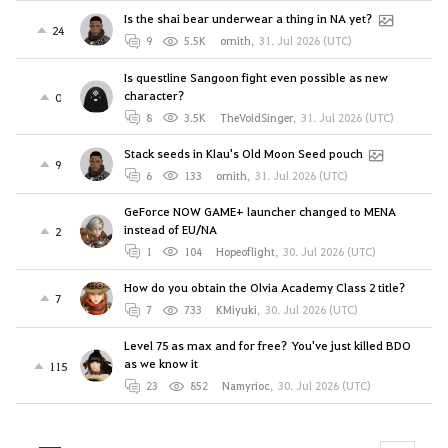
Is the shai bear underwear a thing in NA yet?
24
9
5.5K
ornith
,
31. Jul 2026 (UTC)
Is questline Sangoon fight even possible as new
character?
0
8
3.5K
TheVoidSinger
,
31. Jul 2026 (UTC)
Stack seeds in Klau's Old Moon Seed pouch
9
6
133
ornith
,
31. Jul 2026 (UTC)
GeForce NOW GAME+ launcher changed to MENA
instead of EU/NA
2
1
104
Hopeoflight
,
30. Jul 2026 (UTC)
How do you obtain the Olvia Academy Class 2 title?
7
7
733
KMiyuki
,
30. Jul 2026 (UTC)
Level 75 as max and for free? You've just killed BDO
as we know it
115
23
852
Namyrioc
,
30. Jul 2026 (UTC)