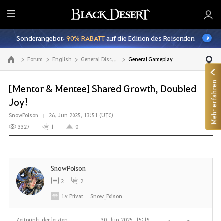
A
l
Sonderangebot:
90% RABATT
auf die Edition des Reisenden
l
e
Forum
English
General Discussion
General Gameplay
Zur Hauptseite
Mehr erfahren
[Mentor & Mentee] Shared Growth, Doubled
Joy!
SnowPoison
26. Jun 2025, 13:51 (UTC)
3327
1
0
SnowPoison
2
2
Lv
Privat
Snow_Poison
Zeitpunkt der letzten
30. Jun 2025, 15:18