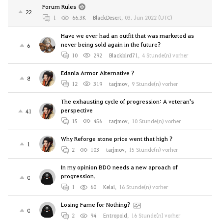
Forum Rules
22
1
66.3K
BlackDesert
,
03. Jun 2022 (UTC)
Have we ever had an outfit that was marketed as
never being sold again in the future?
6
10
292
Blackbird71
,
4 Stunde(n) vorher
Edania Armor Alternative ?
8
12
319
tarjmov
,
9 Stunde(n) vorher
The exhausting cycle of progression: A veteran's
perspective
41
15
456
tarjmov
,
10 Stunde(n) vorher
Why Reforge stone price went that high ?
1
2
103
tarjmov
,
15 Stunde(n) vorher
In my opinion BDO needs a new aproach of
progression.
0
1
60
Kelai
,
16 Stunde(n) vorher
Losing Fame for Nothing?
0
2
94
Entropoid
,
16 Stunde(n) vorher