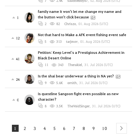
7
2.4K
saadtieboy87
,
02. Aug 2026 (UTC)
family name It won't let me change my name and
the button won't click because
1
2
82
Chriszo
,
01. Aug 2026 (UTC)
Not that hard to Make a AFK event fishing event safe
12
5
313
tarjmov
,
01. Aug 2026 (UTC)
Petition: Keep Level`s a Prestigious Achievement in
Black Desert Online
41
11
343
Therakiel
,
31. Jul 2026 (UTC)
Is the shai bear underwear a thing in NA yet?
24
9
5.6K
ornith
,
31. Jul 2026 (UTC)
Is questline Sangoon fight even possible as new
character?
0
8
3.5K
TheVoidSinger
,
31. Jul 2026 (UTC)
1
2
3
4
5
6
7
8
9
10
next