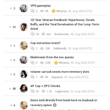
VPN gameplay
2
2
98
Minarya
,
05. Aug 2026 (UTC)
10-Year Veteran Feedback: Hyperboost, Tuvala
Buffs, and the Total Devaluation of Our Long-Term
30
Grind
20
461
Kronhunter
,
05. Aug 2026 (UTC)
Cup extraction event?
1
2
108
Tobikenobi
,
05. Aug 2026 (UTC)
Kkebiwater from the two quests
0
3
2.5K
Minarya
,
03. Aug 2026 (UTC)
volante carrack needs more inventory slots
0
1
85
Dagamal
,
03. Aug 2026 (UTC)
AP Cap + DPS Checks
85
55
1.1K
Legionarul
,
02. Aug 2026 (UTC)
Items sold directly from bank have no buyback or
recovery option
4