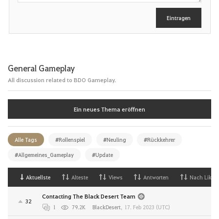
b
e
Eintragen
n
General Gameplay
All discussion related to BDO Gameplay.
Ein neues Thema eröffnen
Alle Tags
#Rollenspiel
#Neuling
#Rückkehrer
#Allgemeines_Gameplay
#Update
Aktuellste
Alteste
Views
Antworten
Nach Likes
Contacting The Black Desert Team
32
1
79.2K
BlackDesert
,
17. Feb 2023 (UTC)