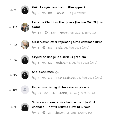
Guild League Frustration (Uncapped)
2
3
106
Parvat
,
1 Tag(e) vorher
Extreme Chat Ban Has Taken The Fun Out Of This
Game
117
39
16.6K
Goyen
,
06. Aug 2026 (UTC)
Observation after repeating Olvia combat course
12
8
381
qrak
,
06. Aug 2026 (UTC)
Crystal shortage is a serious problem
26
8
327
Peshwanto
,
06. Aug 2026 (UTC)
Shai Costumes
35
9
271
TheVoidSinger
,
06. Aug 2026 (UTC)
Hyperboost is big FU for veteran players
180
50
1.2K
SKeltic
,
05. Aug 2026 (UTC)
Solare was competitive before the July 23rd
changes — now it's just a burst DPS race
2
1
98
TheDon
,
05. Aug 2026 (UTC)