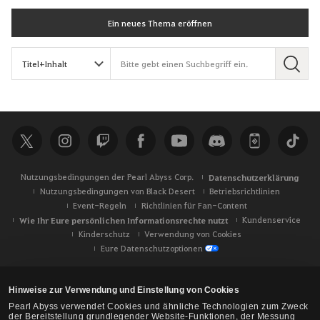
Ein neues Thema eröffnen
S
u
c
h
e
Nutzungsbedingungen der Pearl Abyss Corp.
Datenschutzerklärung
Nutzungsbedingungen von Black Desert
Betriebsrichtlinien
Event-Regeln
Richtlinien für Fan-Content
Wie Ihr Eure persönlichen Informationsrechte nutzt
Kundenservice
Kinderschutz
Verwendung von Cookies
Eure Datenschutzoptionen
Hinweise zur Verwendung und Einstellung von Cookies
Pearl Abyss verwendet Cookies und ähnliche Technologien zum Zweck
der Bereitstellung grundlegender Website-Funktionen, der Messung