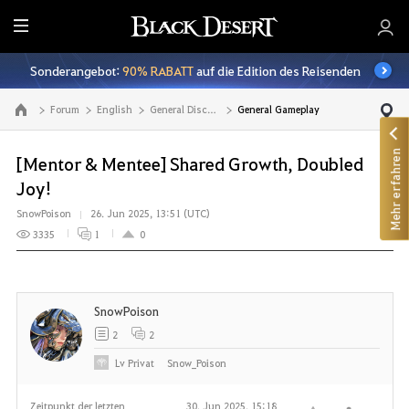
A
l
Sonderangebot:
90% RABATT
auf die Edition des Reisenden
l
e
Forum
English
General Discussion
General Gameplay
Zur Hauptseite
Mehr erfahren
[Mentor & Mentee] Shared Growth, Doubled
Joy!
SnowPoison
26. Jun 2025, 13:51 (UTC)
3335
1
0
SnowPoison
2
2
Lv
Privat
Snow_Poison
Zeitpunkt der letzten
30. Jun 2025, 15:18