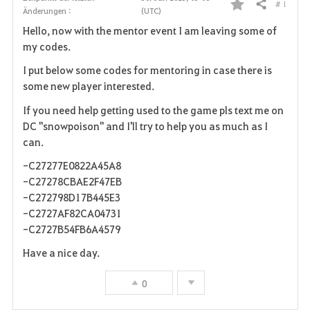
# 1
Teilen
Änderungen :
(UTC)
F
Hello, now with the mentor event I am leaving some of
a
my codes.
v
I put below some codes for mentoring in case there is
some new player interested.
o
If you need help getting used to the game pls text me on
r
DC "snowpoison" and I'll try to help you as much as I
can.
i
-C27277E0822A45A8
t
-C27278CBAE2F47EB
-C272798D17B445E3
e
-C2727AF82CA04731
-C2727B54FB6A4579
n
Have a nice day.
0