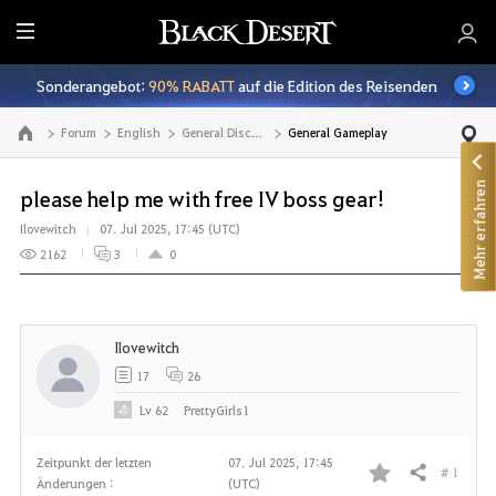
A
l
Sonderangebot:
90% RABATT
auf die Edition des Reisenden
l
e
Forum
English
General Discussion
General Gameplay
Zur Hauptseite
Mehr erfahren
please help me with free IV boss gear!
Ilovewitch
07. Jul 2025, 17:45 (UTC)
2162
3
0
Ilovewitch
17
26
Lv
62
PrettyGirls1
Zeitpunkt der letzten
07. Jul 2025, 17:45
# 1
Teilen
Änderungen :
(UTC)
F