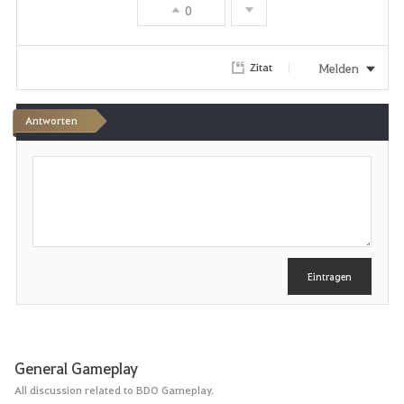
0
o
r
Melden
Zitat
i
Antworten
t
S
e
c
h
n
r
e
i
b
e
Eintragen
n
General Gameplay
All discussion related to BDO Gameplay.