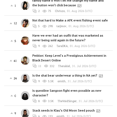
family name It won't let me change my name and
the button won't click because
1
2
75
Chriszo
,
01. Aug 2026 (UTC)
Not that hard to Make a AFK event fishing event safe
12
5
298
tarjmov
,
01. Aug 2026 (UTC)
Have we ever had an outfit that was marketed as
never being sold again in the future?
5
9
262
TaraDKA
,
01. Aug 2026 (UTC)
Petition: Keep Level`s a Prestigious Achievement in
Black Desert Online
41
11
332
Therakiel
,
31. Jul 2026 (UTC)
Is the shai bear underwear a thing in NA yet?
24
9
5.5K
ornith
,
31. Jul 2026 (UTC)
Is questline Sangoon fight even possible as new
character?
0
8
3.5K
TheVoidSinger
,
31. Jul 2026 (UTC)
Stack seeds in Klau's Old Moon Seed pouch
9
6
133
ornith
,
31. Jul 2026 (UTC)