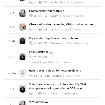
9
311
Yukier
,
10 Stunde(n) vorher
Edania Armor Alternative ?
3
8
192
Yukier
,
11 Stunde(n) vorher
Observation after repeating Olvia combat course
9
8
328
qrak
,
15 Stunde(n) vorher
Crystal shortage is a serious problem
22
8
252
Peshwanto
,
18 Stunde(n) vorher
Shai Costumes
30
9
246
TheVoidSinger
,
20 Stunde(n) vorher
Hyperboost is big FU for veteran players
176
51
1.1K
SKeltic
,
1 Tag(e) vorher
Solare was competitive before the July 23rd
changes — now it's just a burst DPS race
1
1
63
TheDon
,
1 Tag(e) vorher
VPN gameplay
2