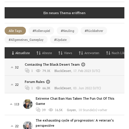
Ein neues Thema eröffnen
Alle Tags
#Rollenspiel
#Neuling
#Rückkehrer
#Allgemeines_Gameplay
#Update
Aktuellste
Alteste
Views
Antworten
Nach Likes
Contacting The Black Desert Team
32
1
79.1K
BlackDesert
,
17. Feb 2023 (UTC)
Forum Rules
22
1
66.3K
BlackDesert
,
03. Jun 2022 (UTC)
Extreme Chat Ban Has Taken The Fun Out Of This
Game
113
39
16.5K
Goyen
,
10 Stunde(n) vorher
The exhausting cycle of progression: A veteran's
perspective
22