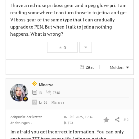
I have a red nose pri boss gear and a peg glove pri. I am
a
reading somewhere I can turn those in to jetina and get
VI boss gear of the same type that I can gradually
v
upgrade to PEN. But when I talk to jetina nothing
happens. What is wrong?
o
r
0
i
Melden
Zitat
t
e
Minarya
13
2748
n
Lv
66
Minarya
Zeitpunkt der letzten
07. Jul 2025, 19:45
# 2
Teilen
Änderungen :
(UTC)
F
Im afraid you got incorrect information. You can only
a
exchange TET boss gear with Jetina to get the