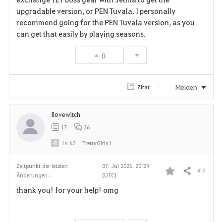
upgradable version, or PEN Tuvala. I personally
v
recommend going for the PEN Tuvala version, as you
can get that easily by playing seasons.
o
r
0
i
Melden
Zitat
t
e
Ilovewitch
17
26
n
Lv
62
PrettyGirls1
Zeitpunkt der letzten
07. Jul 2025, 20:29
# 3
Teilen
Änderungen :
(UTC)
F
thank you! for your help! omg
a
v