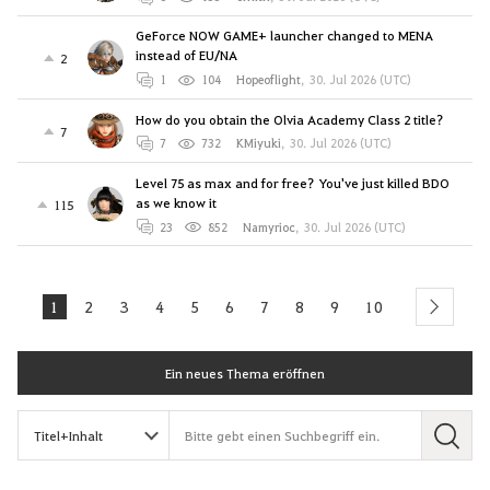
GeForce NOW GAME+ launcher changed to MENA
instead of EU/NA
2
1
104
Hopeoflight
,
30. Jul 2026 (UTC)
How do you obtain the Olvia Academy Class 2 title?
7
7
732
KMiyuki
,
30. Jul 2026 (UTC)
Level 75 as max and for free? You've just killed BDO
as we know it
115
23
852
Namyrioc
,
30. Jul 2026 (UTC)
1
2
3
4
5
6
7
8
9
10
next
Ein neues Thema eröffnen
S
u