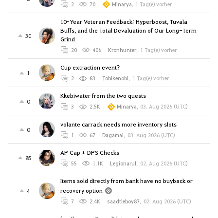
2
70
Minarya
,
1 Tag(e) vorher
10-Year Veteran Feedback: Hyperboost, Tuvala
Buffs, and the Total Devaluation of Our Long-Term
30
Grind
20
406
Kronhunter
,
1 Tag(e) vorher
Cup extraction event?
1
2
83
Tobikenobi
,
1 Tag(e) vorher
Kkebiwater from the two quests
0
3
2.5K
Minarya
,
03. Aug 2026 (UTC)
volante carrack needs more inventory slots
0
1
67
Dagamal
,
03. Aug 2026 (UTC)
AP Cap + DPS Checks
85
55
1.1K
Legionarul
,
02. Aug 2026 (UTC)
Items sold directly from bank have no buyback or
recovery option
4
7
2.4K
saadtieboy87
,
02. Aug 2026 (UTC)