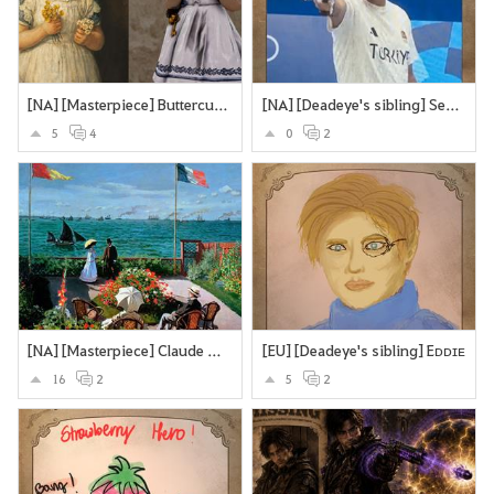
[NA] [Masterpiece] Buttercups and Daisies
[NA] [Deadeye's sibling] Secretly an assassin... does olypmics as a side-hustle
5
4
0
2
[NA] [Masterpiece] Claude Monet’s Garden at Sainte-Adresse.
[EU] [Deadeye's sibling] Eᴅᴅɪᴇ
16
2
5
2