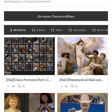
Participate in a Forum Event here!
Ein neues Thema eröffnen
Aktuellste
Alteste
Views
Antworten
Nach Likes
[NA][Class Portraits] Rot's Collection
[NA] [Masterpiece] Naissance de Vénus - William Bouguereau
60
15
36
12