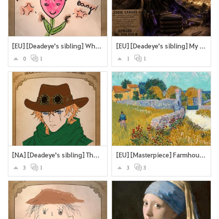
[EU] [Deadeye's sibling] What if Deadeye's brother were a sttrawberry? Looking cute and strangling you to death with the stems and roots?
[EU] [Deadeye's sibling] My version of Deadeye's brother
0
1
1
1
[NA] [Deadeye's sibling] The Deadeye's twin brother
[EU] [Masterpiece] Farmhouse in Provence
3
1
3
3