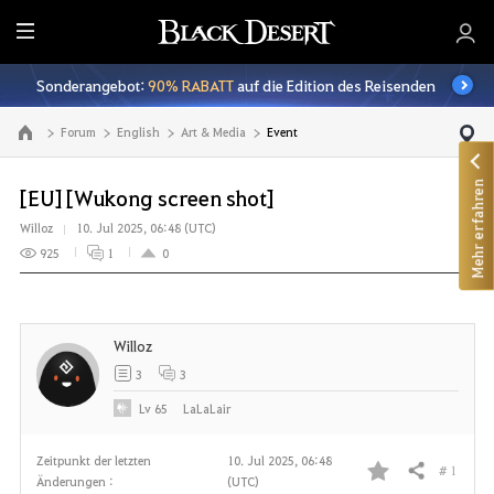
A
l
Sonderangebot:
90% RABATT
auf die Edition des Reisenden
l
e
Forum
English
Art & Media
Event
Zur Hauptseite
Mehr erfahren
[EU] [Wukong screen shot]
Willoz
10. Jul 2025, 06:48 (UTC)
925
1
0
Willoz
3
3
Lv
65
LaLaLair
Zeitpunkt der letzten
10. Jul 2025, 06:48
# 1
Teilen
Änderungen :
(UTC)
F