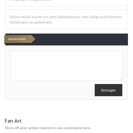
Dieser Inhalt wurde von dem Administrator oder aufgrund mehrerer
Meldungen ausgeblendet.
Antworten
S
c
h
r
e
i
b
e
Eintragen
n
Fan Art
Show off your artistic talents to our community here.