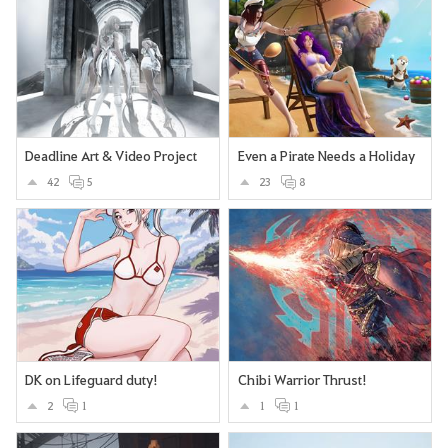
Deadline Art & Video Project
Even a Pirate Needs a Holiday
42
5
23
8
DK on Lifeguard duty!
Chibi Warrior Thrust!
2
1
1
1