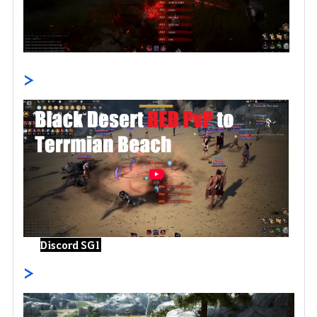
>
Discord SG1
>