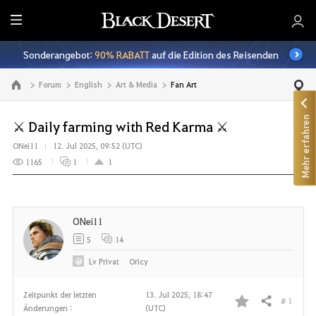
A
l
Sonderangebot:
90% RABATT
auf die Edition des Reisenden
l
e
Forum
English
Art & Media
Fan Art
Zur Hauptseite
Mehr erfahren
⚔ Daily farming with Red Karma ⚔
ONei11
12. Jul 2025, 09:52 (UTC)
1165
1
1
ONei11
5
14
Lv
Privat
Oricy
Zeitpunkt der letzten
13. Jul 2025, 18:47
# 1
Teilen
Änderungen :
(UTC)
F