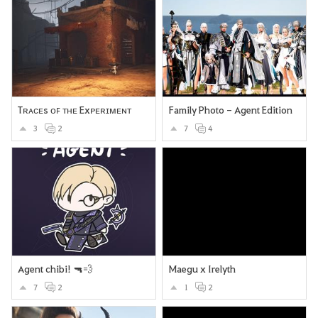
Tʀᴀᴄᴇs ᴏꜰ ᴛʜᴇ Exᴘᴇʀɪᴍᴇɴᴛ
Family Photo - Agent Edition
3
2
7
4
Agent chibi! 🔫💨
Maegu x Irelyth
7
2
1
2