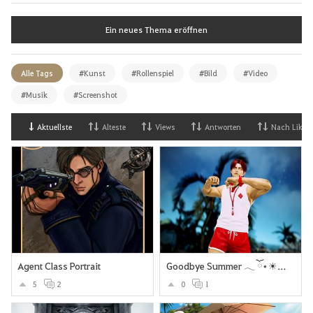
Ein neues Thema eröffnen
Alle Tags
#Kunst
#Rollenspiel
#Bild
#Video
#Musik
#Screenshot
Aktuellste
Alteste
Views
Antworten
Nach Likes
Agent Class Portrait
Goodbye Summer 𓂃 ོ⋆☀︎𓂃⛱
5
2
0
1