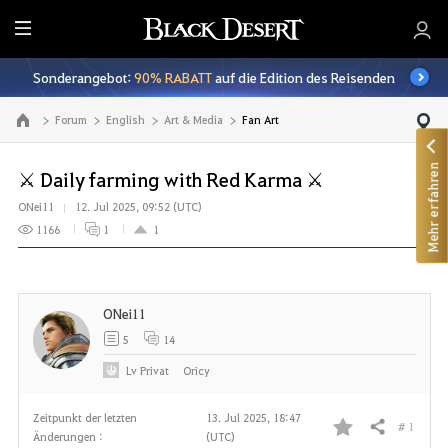
A
l
Sonderangebot:
90% RABATT
auf die Edition des Reisenden
l
e
Forum
English
Art & Media
Fan Art
Zur Hauptseite
Mehr erfahren
⚔ Daily farming with Red Karma ⚔
ONei11
12. Jul 2025, 09:52 (UTC)
1166
1
1
ONei11
5
14
Lv
Privat
Oricy
Zeitpunkt der letzten
13. Jul 2025, 18:47
# 1
Teilen
Änderungen :
(UTC)
F