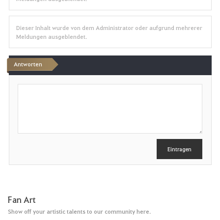
Dieser Inhalt wurde von dem Administrator oder aufgrund mehrerer
Meldungen ausgeblendet.
Antworten
S
c
h
r
e
i
b
e
Eintragen
n
Fan Art
Show off your artistic talents to our community here.