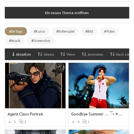
Ein neues Thema eröffnen
Alle Tags
#Kunst
#Rollenspiel
#Bild
#Video
#Musik
#Screenshot
Aktuellste
Alteste
Views
Antworten
Nach Likes
Agent Class Portrait
Goodbye Summer 𓂃 ོ⋆☀︎𓂃⛱
5
2
0
1