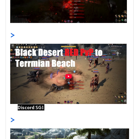
>
Discord SG1
>