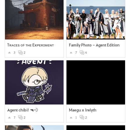
Tʀᴀᴄᴇs ᴏꜰ ᴛʜᴇ Exᴘᴇʀɪᴍᴇɴᴛ
Family Photo - Agent Edition
3
2
7
4
Agent chibi! 🔫💨
Maegu x Irelyth
7
2
1
2