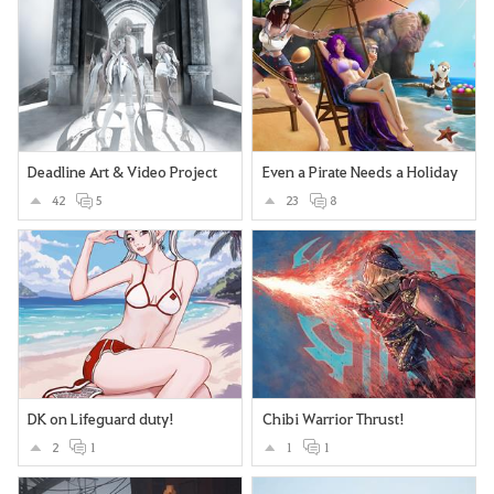
Deadline Art & Video Project
Even a Pirate Needs a Holiday
42
5
23
8
DK on Lifeguard duty!
Chibi Warrior Thrust!
2
1
1
1