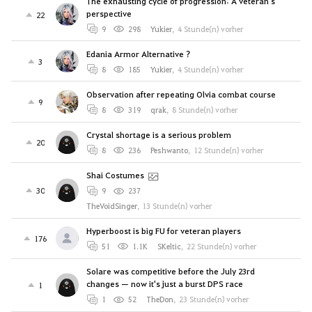
The exhausting cycle of progression: A veteran's
perspective
22
9
298
Yukier
,
4 Stunde(n) vorher
Edania Armor Alternative ?
3
8
185
Yukier
,
4 Stunde(n) vorher
Observation after repeating Olvia combat course
9
8
319
qrak
,
8 Stunde(n) vorher
Crystal shortage is a serious problem
20
8
236
Peshwanto
,
12 Stunde(n) vorher
Shai Costumes
30
9
237
TheVoidSinger
,
13 Stunde(n) vorher
Hyperboost is big FU for veteran players
176
51
1.1K
SKeltic
,
22 Stunde(n) vorher
Solare was competitive before the July 23rd
changes — now it's just a burst DPS race
1
1
52
TheDon
,
23 Stunde(n) vorher