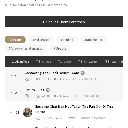
All discussion related to BDO Gameplay.
Ein neues Thema eröffnen
Alle Tags
#Rollenspiel
#Neuling
#Rückkehrer
#Allgemeines_Gameplay
#Update
Aktuellste
Alteste
Views
Antworten
Nach Likes
Contacting The Black Desert Team
32
1
79.1K
BlackDesert
,
17. Feb 2023 (UTC)
Forum Rules
22
1
66.3K
BlackDesert
,
03. Jun 2022 (UTC)
Extreme Chat Ban Has Taken The Fun Out Of This
Game
111
39
16.5K
Goyen
,
3 Stunde(n) vorher