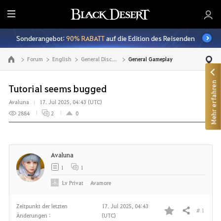
A
l
Sonderangebot:
90% RABATT
auf die Edition des Reisenden
l
e
Forum
English
General Discussion
General Gameplay
Zur Hauptseite
Mehr erfahren
Tutorial seems bugged
Avaluna
17. Jul 2025, 04:43 (UTC)
2884
2
0
Avaluna
1
1
Lv
Privat
Avamore
Zeitpunkt der letzten
17. Jul 2025, 04:43
# 1
Teilen
Änderungen :
(UTC)
F