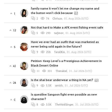
family name It won't let me change my name and
the button won't click because
1
2
74
Chriszo
,
01. Aug 2026 (UTC)
Not that hard to Make a AFK event fishing event safe
12
5
293
tarjmov
,
01. Aug 2026 (UTC)
Have we ever had an outfit that was marketed as
never being sold again in the future?
5
9
258
TaraDKA
,
01. Aug 2026 (UTC)
Petition: Keep Level`s a Prestigious Achievement in
Black Desert Online
41
11
331
Therakiel
,
31. Jul 2026 (UTC)
Is the shai bear underwear a thing in NA yet?
24
9
5.5K
ornith
,
31. Jul 2026 (UTC)
Is questline Sangoon fight even possible as new
character?
0
8
3.5K
TheVoidSinger
,
31. Jul 2026 (UTC)