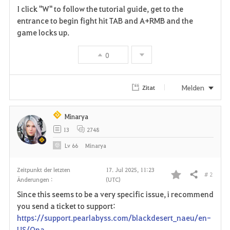
I click "W" to follow the tutorial guide, get to the
a
entrance to begin fight hit TAB and A+RMB and the
game locks up.
v
0
o
r
Melden
Zitat
i
t
Minarya
13
2748
e
Lv
66
Minarya
n
Zeitpunkt der letzten
17. Jul 2025, 11:23
# 2
Teilen
Änderungen :
(UTC)
F
Since this seems to be a very specific issue, i recommend
a
you send a ticket to support:
https://support.pearlabyss.com/blackdesert_naeu/en-
v
US/Qna