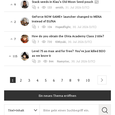
Stack seeds in Klau's Old Moon Seed pouch
9
6
133
ornith
,
31. Jul 2026 (UTC)
GeForce NOW GAME+ launcher changed to MENA
instead of EU/NA
2
1
104
Hopeoflight
,
30. Jul 2026 (UTC)
How do you obtain the Olvia Academy Class 2 title?
7
7
730
KMiyuki
,
30. Jul 2026 (UTC)
Level 75 as max and for free? You've just killed BDO
as we know it
115
23
844
Namyrioc
,
30. Jul 2026 (UTC)
1
2
3
4
5
6
7
8
9
10
next
Ein neues Thema eröffnen
S