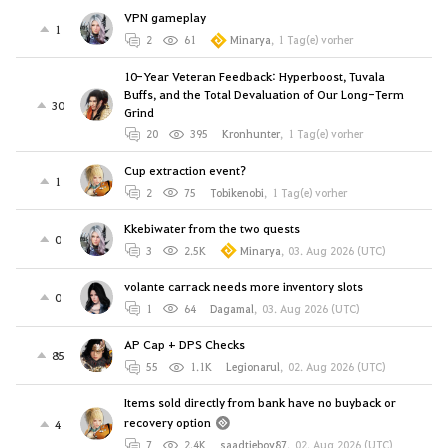
VPN gameplay
1
2
61
Minarya
,
1 Tag(e) vorher
10-Year Veteran Feedback: Hyperboost, Tuvala
Buffs, and the Total Devaluation of Our Long-Term
30
Grind
20
395
Kronhunter
,
1 Tag(e) vorher
Cup extraction event?
1
2
75
Tobikenobi
,
1 Tag(e) vorher
Kkebiwater from the two quests
0
3
2.5K
Minarya
,
03. Aug 2026 (UTC)
volante carrack needs more inventory slots
0
1
64
Dagamal
,
03. Aug 2026 (UTC)
AP Cap + DPS Checks
85
55
1.1K
Legionarul
,
02. Aug 2026 (UTC)
Items sold directly from bank have no buyback or
recovery option
4
7
2.4K
saadtieboy87
,
02. Aug 2026 (UTC)