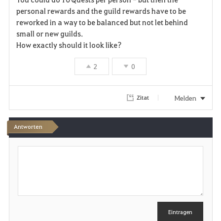
personal rewards and the guild rewards have to be
o
reworked in a way to be balanced but not let behind
r
small or new guilds.
How exactly should it look like?
i
2
0
t
e
Melden
Zitat
n
Antworten
S
c
h
r
e
i
b
e
Eintragen
n