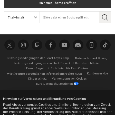
Ein neues Thema eröffnen
S
u
c
h
e
Nutzungsbedingungen der Pearl Abyss Corp.
Datenschutzerklärung
Nutzungsbedingungen von Black Desert
Betriebsrichtlinien
Event-Regeln
Richtlinien für Fan-Content
Wie Ihr Eure persönlichen Informationsrechte nutzt
Kundenservice
Kinderschutz
Verwendung von Cookies
Eure Datenschutzoptionen
Hinweise zur Verwendung und Einstellung von Cookies
Pearl Abyss verwendet Cookies und ähnliche Technologien zum Zweck
der Bereitstellung grundlegender Website-Funktionen, der Messung
der Website-Leistung, der Verbesserung des Nutzererlebnisses und der