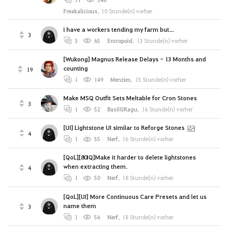
Freakalicious
,
10 Stunde(n) vorher
i have a workers tending my farm but...
3
3
65
Entropoid
,
13 Stunde(n) vorher
[Wukong] Magnus Release Delays - 13 Months and
counting
19
1
149
Menzies
,
15 Stunde(n) vorher
Make MSQ Outfit Sets Meltable for Cron Stones
3
1
52
BasilGRagu
,
16 Stunde(n) vorher
[UI] Lightstone UI similar to Reforge Stones
4
1
55
Nerf
,
16 Stunde(n) vorher
[QoL][80IQ]Make it harder to delete lightstones
when extracting them.
4
1
50
Nerf
,
18 Stunde(n) vorher
[QoL][UI] More Continuous Care Presets and let us
name them
3
1
56
Nerf
,
18 Stunde(n) vorher