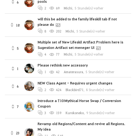
pools
6
2
69
Michi
,
5 Stunde(n) vorher
will this be added to the family lifeskill tab if not
please do
18
8
202
Michi
,
5 Stunde(n) vorher
Multiple set of New Lifeskil Artifact Problem here is
Sugestion Artifact set meneger UI
5
4
77
Michi
,
5 Stunde(n) vorher
Please rethink new accessory
1
1
42
Amaterasura
,
5 Stunde(n) vorher
NEW Class Agent - Requires urgent changes
6
2
424
Blackbird71
,
8 Stunde(n) vorher
Introduce a T10 Mythical Horse Swap / Conversion
Coupon
7
3
159
Kurokoneko
,
9 Stunde(n) vorher
Revamp old Regions/Content and revive all Regions.
My idea
23
11
548