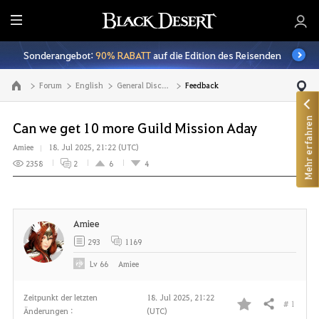
A
l
Sonderangebot:
90% RABATT
auf die Edition des Reisenden
l
e
Forum
English
General Discussion
Feedback
Zur Hauptseite
Mehr erfahren
Can we get 10 more Guild Mission Aday
Amiee
18. Jul 2025, 21:22 (UTC)
2358
2
6
4
Amiee
293
1169
Lv
66
Amiee
Zeitpunkt der letzten
18. Jul 2025, 21:22
# 1
Teilen
Änderungen :
(UTC)
F