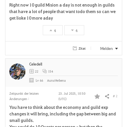
Right now 10 guild Mision a day is not enough in guilds
a
that have a lot of people that want todo them so can we
get lioke 10 more aday
v
4
4
o
r
Melden
Zitat
i
Celedell
t
22
154
e
Lv
66
AunaVerbena
n
Zeitpunkt der letzten
23. Jul 2025, 10:50
# 2
Teilen
Änderungen :
(UTC)
F
You have to think about the economy and guild exp
a
changes it will bring, including the gap between big and
small guilds.
v
You could do 10 Quests per person - but then the