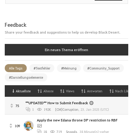
Feedback
Share your feedback and suggestions to help us develop Black Desert.
Ein neues Thema eröffnen
Alle Tags
#Textfehler
#Meinung
#Community_Support
#Darstellungselemente
Aktuellste
Alteste
Views
Antworten
Nach Likes
**UPDATED** How to Submit Feedback
75
1
192K
[CM]Corruption
,
23. Jan 2025 (UTC)
Apply the new Edana throne DP restriction to RBF
109
18
719
Snoods
,
38 Minute(n) vorher