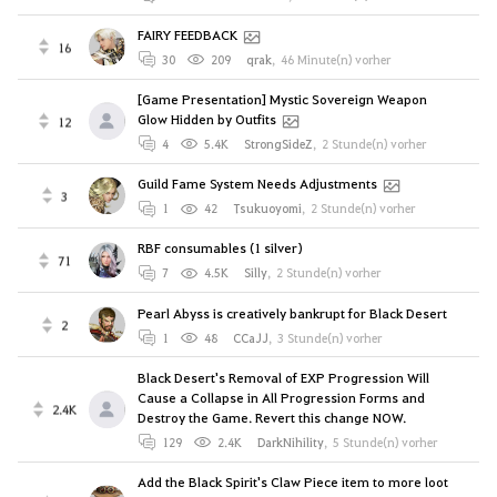
FAIRY FEEDBACK
16
30
209
qrak
,
46 Minute(n) vorher
[Game Presentation] Mystic Sovereign Weapon
Glow Hidden by Outfits
12
4
5.4K
StrongSideZ
,
2 Stunde(n) vorher
Guild Fame System Needs Adjustments
3
1
42
Tsukuoyomi
,
2 Stunde(n) vorher
RBF consumables (1 silver)
71
7
4.5K
Silly
,
2 Stunde(n) vorher
Pearl Abyss is creatively bankrupt for Black Desert
2
1
48
CCaJJ
,
3 Stunde(n) vorher
Black Desert's Removal of EXP Progression Will
Cause a Collapse in All Progression Forms and
2.4K
Destroy the Game. Revert this change NOW.
129
2.4K
DarkNihility
,
5 Stunde(n) vorher
Add the Black Spirit's Claw Piece item to more loot