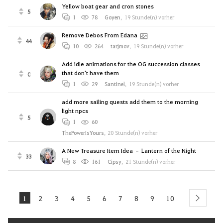
Yellow boat gear and cron stones
5
1
78
Goyen
,
19 Stunde(n) vorher
Remove Debos From Edana
44
10
264
tarjmov
,
19 Stunde(n) vorher
Add idle animations for the OG succession classes
that don't have them
0
1
29
Santinel
,
19 Stunde(n) vorher
add more sailing quests add them to the morning
light npcs
5
1
60
ThePowerIsYours
,
20 Stunde(n) vorher
A New Treasure Item Idea – Lantern of the Night
33
8
161
Cipsy
,
21 Stunde(n) vorher
1
2
3
4
5
6
7
8
9
10
next