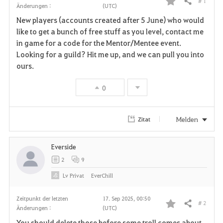
# 1
Teilen
Änderungen :
(UTC)
F
New players (accounts created after 5 June) who would
a
like to get a bunch of free stuff as you level, contact me
in game for a code for the Mentor/Mentee event.
v
Looking for a guild? Hit me up, and we can pull you into
ours.
o
r
0
i
Melden
Zitat
t
e
Everside
2
9
n
Lv
Privat
EverChill
Zeitpunkt der letzten
17. Sep 2025, 00:50
# 2
Teilen
Änderungen :
(UTC)
F
You should delete those before some troll comes about