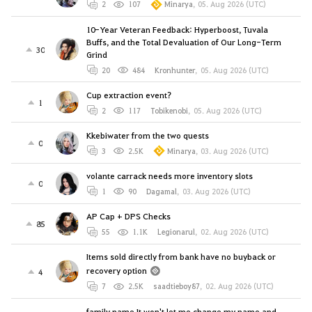
2
107
Minarya
,
05. Aug 2026 (UTC)
10-Year Veteran Feedback: Hyperboost, Tuvala
Buffs, and the Total Devaluation of Our Long-Term
30
Grind
20
484
Kronhunter
,
05. Aug 2026 (UTC)
Cup extraction event?
1
2
117
Tobikenobi
,
05. Aug 2026 (UTC)
Kkebiwater from the two quests
0
3
2.5K
Minarya
,
03. Aug 2026 (UTC)
volante carrack needs more inventory slots
0
1
90
Dagamal
,
03. Aug 2026 (UTC)
AP Cap + DPS Checks
85
55
1.1K
Legionarul
,
02. Aug 2026 (UTC)
Items sold directly from bank have no buyback or
recovery option
4
7
2.5K
saadtieboy87
,
02. Aug 2026 (UTC)
family name It won't let me change my name and