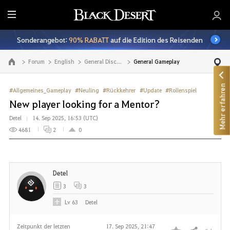
A
l
Sonderangebot:
90% RABATT
auf die Edition des Reisenden
l
e
Forum
English
General Discussion
General Gameplay
Zur Hauptseite
Mehr erfahren
#Allgemeines_Gameplay
#Neuling
#Rückkehrer
#Update
#Rollenspiel
New player looking for a Mentor?
Detel
14. Sep 2025, 16:53 (UTC)
4681
2
0
Detel
3
3
Lv
63
Detel
Zeitpunkt der letzten
17. Sep 2025, 21:47