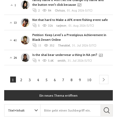
the button won't click because
1
2
84
Chriszo
,
01. Aug 2026 (UTC)
Not that hard to Make a AFK event fishing event safe
13
5
326
tarjmov
,
01. Aug 2026 (UTC)
Petition: Keep Level`s a Prestigious Achievement in
Black Desert Online
41
11
352
Therakiel
,
31. Jul 2026 (UTC)
Is the shai bear underwear a thing in NA yet?
24
9
5.6K
ornith
,
31. Jul 2026 (UTC)
1
2
3
4
5
6
7
8
9
10
next
Ein neues Thema eröffnen
S