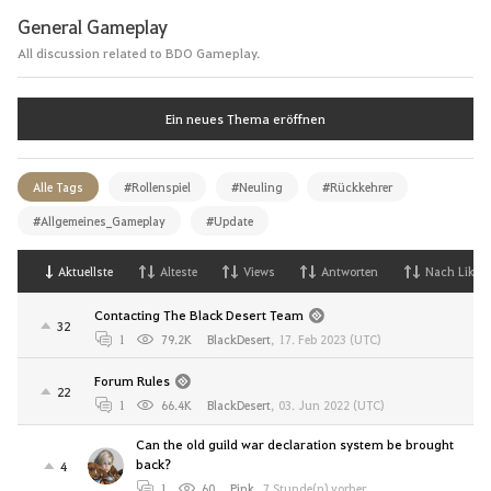
General Gameplay
All discussion related to BDO Gameplay.
Ein neues Thema eröffnen
Alle Tags
#Rollenspiel
#Neuling
#Rückkehrer
#Allgemeines_Gameplay
#Update
Aktuellste
Alteste
Views
Antworten
Nach Likes
Contacting The Black Desert Team
32
1
79.2K
BlackDesert
,
17. Feb 2023 (UTC)
Forum Rules
22
1
66.4K
BlackDesert
,
03. Jun 2022 (UTC)
Can the old guild war declaration system be brought
back?
4
1
60
Pink
,
7 Stunde(n) vorher