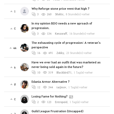
Why Reforge stone price went that high ?
1
3
260
SKeltic
,
8 Stunde(n) vorher
In my opinion BDO needs a new aproach of
progression.
0
3
134
Kenzoraff
,
16 Stunde(n) vorher
The exhausting cycle of progression: A veteran's
perspective
44
16
491
Zekky
,
23 Stunde(n) vorher
Have we ever had an outfit that was marketed as
never being sold again in the future?
6
10
319
Blackbird71
,
1 Tag(e) vorher
Edania Armor Alternative ?
8
12
344
tarjmov
,
1 Tag(e) vorher
Losing Fame for Nothing?
0
2
123
Entropoid
,
1 Tag(e) vorher
Guild League Frustration (Uncapped)
2