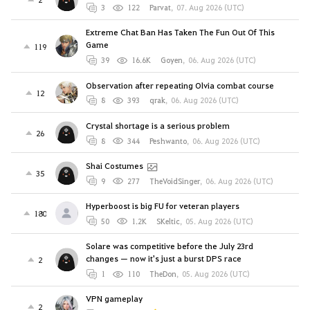
3
122
Parvat
,
07. Aug 2026 (UTC)
Extreme Chat Ban Has Taken The Fun Out Of This
Game
119
39
16.6K
Goyen
,
06. Aug 2026 (UTC)
Observation after repeating Olvia combat course
12
8
393
qrak
,
06. Aug 2026 (UTC)
Crystal shortage is a serious problem
26
8
344
Peshwanto
,
06. Aug 2026 (UTC)
Shai Costumes
35
9
277
TheVoidSinger
,
06. Aug 2026 (UTC)
Hyperboost is big FU for veteran players
180
50
1.2K
SKeltic
,
05. Aug 2026 (UTC)
Solare was competitive before the July 23rd
changes — now it's just a burst DPS race
2
1
110
TheDon
,
05. Aug 2026 (UTC)
VPN gameplay
2