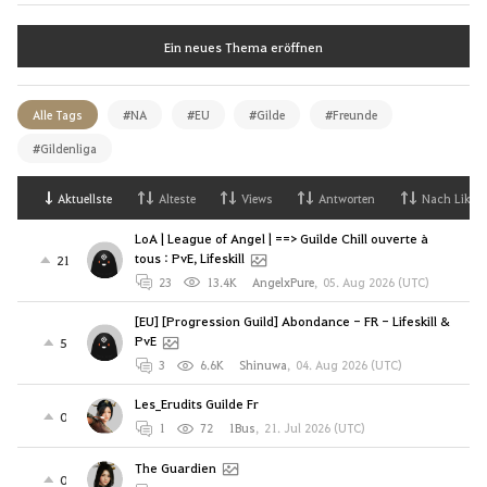
Ein neues Thema eröffnen
Alle Tags
#NA
#EU
#Gilde
#Freunde
#Gildenliga
Aktuellste
Alteste
Views
Antworten
Nach Likes
LoA | League of Angel | ==> Guilde Chill ouverte à
tous : PvE, Lifeskill
21
23
13.4K
AngelxPure
,
05. Aug 2026 (UTC)
[EU] [Progression Guild] Abondance - FR - Lifeskill &
PvE
5
3
6.6K
Shinuwa
,
04. Aug 2026 (UTC)
Les_Erudits Guilde Fr
0
1
72
1Bus
,
21. Jul 2026 (UTC)
The Guardien
0