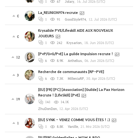
1
67
Jolary
,
16. Jul 2026 (UTC)
La_REUNION974 recrute
0
1
91
GoodStyle974
,
12. Jul 2026 (UTC)
Krysalide PVE/Lifeskill AIDE AUX NOUVEAUX
JOUEURS
0
1
242
Krysarion
,
18. Jun 2026 (UTC)
[PvP/GvG/PvE] La guilde Impulsion recrute !
12
6
8.9K
Arthelius
,
06. Jun 2026 (UTC)
Recherche de communautés [RP-PVE]
3
6
7.3K
MilleniaRP
,
30. Apr 2026 (UTC)
[EU] [FR] [PC] [Association] [Guilde] La Pax Horizon
Recrute ! [LifeSkill] [PvE]
19
141
14.1K
ZhuDonDon
,
12. Apr 2026 (UTC)
[EU] SYNK - VENEZ COMME VOUS ÊTES ! ;)
1
1
8.8K
Vanille
,
21. Mrz 2026 (UTC)
[EU][FR] GoldenExiles - WOW & BDO