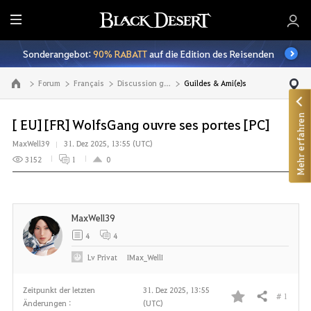
A
l
Sonderangebot:
90% RABATT
auf die Edition des Reisenden
l
e
Forum
Français
Discussion générale
Guildes & Ami(e)s
Zur Hauptseite
Mehr erfahren
[ EU] [FR] WolfsGang ouvre ses portes [PC]
MaxWell39
31. Dez 2025, 13:55 (UTC)
3152
1
0
MaxWell39
4
4
Lv
Privat
IMax_WellI
Zeitpunkt der letzten
31. Dez 2025, 13:55
# 1
Teilen
Änderungen :
(UTC)
F