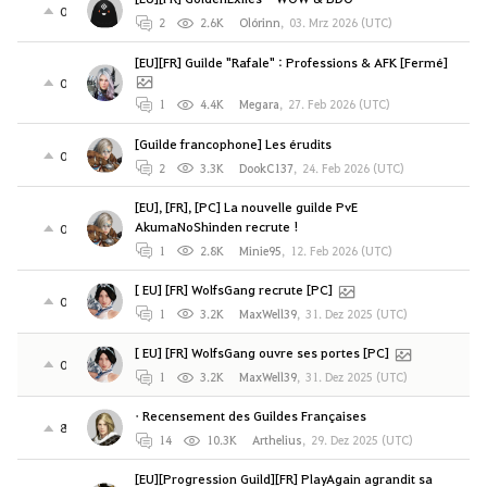
0
2
2.6K
Olórinn
,
03. Mrz 2026 (UTC)
[EU][FR] Guilde "Rafale" : Professions & AFK [Fermé]
0
1
4.4K
Megara
,
27. Feb 2026 (UTC)
[Guilde francophone] Les érudits
0
2
3.3K
DookC137
,
24. Feb 2026 (UTC)
[EU], [FR], [PC] La nouvelle guilde PvE
AkumaNoShinden recrute !
0
1
2.8K
Minie95
,
12. Feb 2026 (UTC)
[ EU] [FR] WolfsGang recrute [PC]
0
1
3.2K
MaxWell39
,
31. Dez 2025 (UTC)
[ EU] [FR] WolfsGang ouvre ses portes [PC]
0
1
3.2K
MaxWell39
,
31. Dez 2025 (UTC)
• Recensement des Guildes Françaises
8
14
10.3K
Arthelius
,
29. Dez 2025 (UTC)
[EU][Progression Guild][FR] PlayAgain agrandit sa