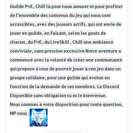
Guilde PvE, Chill là pour nous amuser et pour profiter
a
de l'ensemble des contenus du jeu qui nous sont
v
accessibles, avec des joueurs actifs, qui ont envie de
o
jouer en guilde, en faisant, selon les gouts de
chacun, du PvE, du LiveSkill , Chill une ambiance
r
conviviale, sans pression excessive Notre aventure a
i
commencé avec la volonté de créer une communauté
t
qui propose à tous de pouvoir jouer à son jeu dans un
groupe solidaire, pour une guilde qui évolue en
e
fonction de la demande de ses membres. Le Discord
n
Disponible sans obligation tu es le bienvenue.
Nous sommes à votre disposition pour toute question,
MP nous .