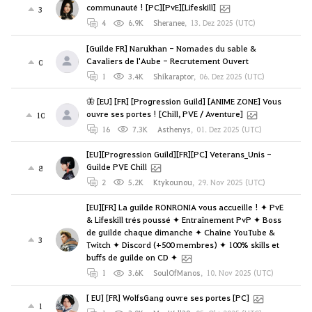
communauté ! [PC][PvE][Lifeskill]
3
4
6.9K
Sheranee
,
13. Dez 2025 (UTC)
[Guilde FR] Narukhan - Nomades du sable &
Cavaliers de l'Aube - Recrutement Ouvert
0
1
3.4K
Shikaraptor
,
06. Dez 2025 (UTC)
🦋 [EU] [FR] [Progression Guild] [ANIME ZONE] Vous
ouvre ses portes ! [Chill, PVE / Aventure]
10
16
7.3K
Asthenys
,
01. Dez 2025 (UTC)
[EU][Progression Guild][FR][PC] Veterans_Unis -
Guilde PVE Chill
8
2
5.2K
Ktykounou
,
29. Nov 2025 (UTC)
[EU][FR] La guilde RONRONIA vous accueille ! ✦ PvE
& Lifeskill trés poussé ✦ Entraînement PvP ✦ Boss
de guilde chaque dimanche ✦ Chaîne YouTube &
3
Twitch ✦ Discord (+500 membres) ✦ 100% skills et
buffs de guilde on CD ✦
1
3.6K
SoulOfManos
,
10. Nov 2025 (UTC)
[ EU] [FR] WolfsGang ouvre ses portes [PC]
1