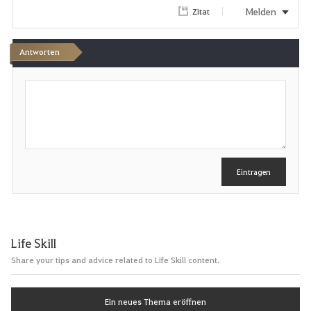
i
Melden
Zitat
t
Antworten
e
S
n
c
h
r
e
i
b
e
Eintragen
n
Life Skill
Share your tips and advice related to Life Skill content.
Ein neues Thema eröffnen