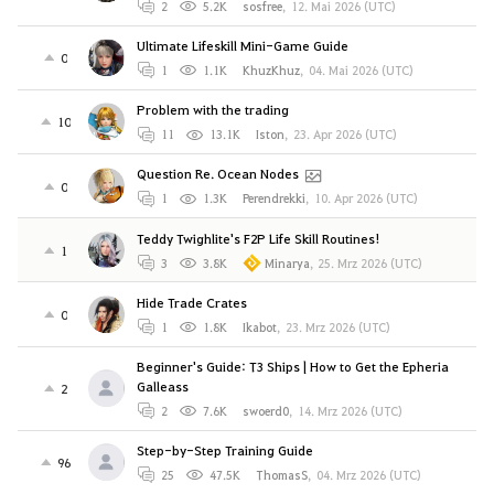
2
5.2K
sosfree
,
12. Mai 2026 (UTC)
Ultimate Lifeskill Mini-Game Guide
0
1
1.1K
KhuzKhuz
,
04. Mai 2026 (UTC)
Problem with the trading
10
11
13.1K
Iston
,
23. Apr 2026 (UTC)
Question Re. Ocean Nodes
0
1
1.3K
Perendrekki
,
10. Apr 2026 (UTC)
Teddy Twighlite's F2P Life Skill Routines!
1
3
3.8K
Minarya
,
25. Mrz 2026 (UTC)
Hide Trade Crates
0
1
1.8K
Ikabot
,
23. Mrz 2026 (UTC)
Beginner's Guide: T3 Ships | How to Get the Epheria
Galleass
2
2
7.6K
swoerd0
,
14. Mrz 2026 (UTC)
Step-by-Step Training Guide
96
25
47.5K
ThomasS
,
04. Mrz 2026 (UTC)