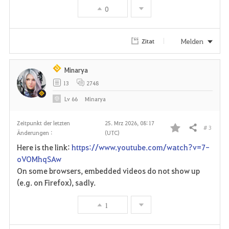
o
0
r
i
Melden
Zitat
t
Minarya
e
13
2748
n
Lv
66
Minarya
Zeitpunkt der letzten
25. Mrz 2026, 08:17
# 3
Teilen
Änderungen :
(UTC)
F
Here is the link:
https://www.youtube.com/watch?v=7-
a
oVOMhqSAw
On some browsers, embedded videos do not show up
v
(e.g. on Firefox), sadly.
o
1
r