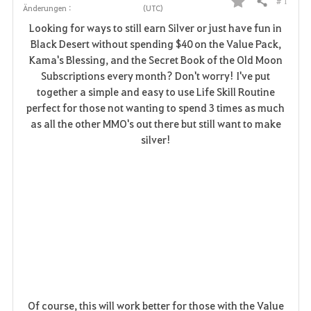
# 1
Teilen
Änderungen :
(UTC)
F
Looking for ways to still earn Silver or just have fun in
a
Black Desert without spending $40 on the Value Pack,
Kama's Blessing, and the Secret Book of the Old Moon
v
Subscriptions every month? Don't worry! I've put
together a simple and easy to use Life Skill Routine
o
perfect for those not wanting to spend 3 times as much
r
as all the other MMO's out there but still want to make
silver!
i
t
e
n
Of course, this will work better for those with the Value