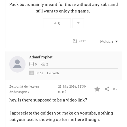
Pack but is mainly meant for those without any Subs and
still want to enjoy the game.
0
Melden
Zitat
AdamProphet
0
2
Lv
62
Heliyoth
Zeitpunkt der letzten
23. Mrz 2026, 12:30
# 2
Teilen
Änderungen :
(UTC)
F
hey, is there supposed to be a video link?
a
I appreciate the guides you make on youtube, nothing
v
but your text is showing up for me here though.