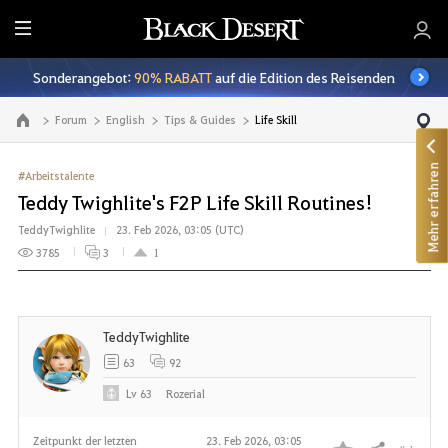
A
l
Sonderangebot:
90% RABATT
auf die Edition des Reisenden
l
e
Forum
English
Tips & Guides
Life Skill
Zur Hauptseite
Mehr erfahren
#Arbeitstalente
Teddy Twighlite's F2P Life Skill Routines!
TeddyTwighlite
23. Feb 2026, 03:05 (UTC)
3785
3
1
TeddyTwighlite
63
92
Lv
63
Rozerial
Zeitpunkt der letzten
23. Feb 2026, 03:05