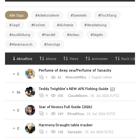
Alle Tags
#Arbeitstalente
#Sammeln
#Fischfang
#Jagd
#Kochen
#Alchemie
#Verarbeitung
#Ausbildung
#Handel
#Anbau
#Segeln
#Warentausch
#Sonstige
Aktuellste
Alteste
Views
Antworten
Nach Likes
Perfume of deep sea/Perfume of Tanacity
0
1
42
MonsterMiko
,
1 Tag(e) vorher
Teddy Twighlite's NEW AFK Fishing Guide
16
9
35K
ClaudeDunn
,
18. Jul 2026 (UTC)
Star of Nostos Full Guide (2026)
0
1
249
KhuzKhuz
,
10. Jul 2026 (UTC)
Harmony Draught table tracker
0
1
168
Sanyazin
,
10. Jul 2026 (UTC)