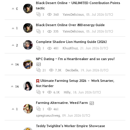
Black Desert Online - UNLIMITED Contribution Points
tactic
0
1
360
YatesDelicious
,
05. Jul 2026 (UTC)
Black Desert Online Over 800 energy Guide
1
1
335
YatesDelicious
,
05. Jul 2026 (UTC)
Complete Shadow Lion Hunting Guide (2026)
2
1
481
KhuzKhuz
,
21. Jun 2026 (UTC)
NPC Dating - I'm a Heartbreaker and so can you!
14
21
7.3K
Decibelle
,
19. Jun 2026 (UTC)
Ultimate Farming Setup 2026 – Work Smarter,
Not Harder
14
9
6.1K
Hilly
,
18. Jun 2026 (UTC)
Farming Alternative. Weed Farm
1
1
461
spregtseuchweg
,
09. Jun 2026 (UTC)
Teddy Twighlite's Worker Empire Showcase