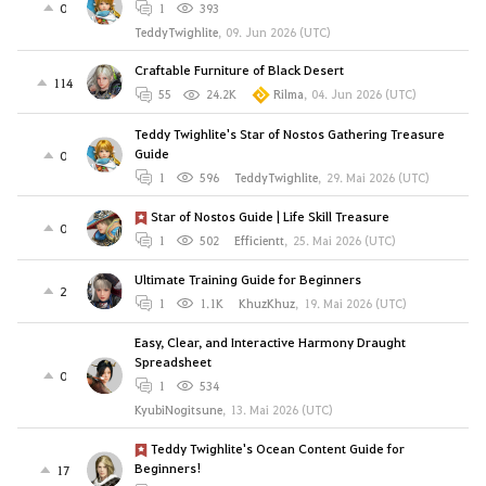
0
1
393
TeddyTwighlite
,
09. Jun 2026 (UTC)
Craftable Furniture of Black Desert
114
55
24.2K
Rilma
,
04. Jun 2026 (UTC)
Teddy Twighlite's Star of Nostos Gathering Treasure
Guide
0
1
596
TeddyTwighlite
,
29. Mai 2026 (UTC)
Star of Nostos Guide | Life Skill Treasure
0
1
502
Efficientt
,
25. Mai 2026 (UTC)
Ultimate Training Guide for Beginners
2
1
1.1K
KhuzKhuz
,
19. Mai 2026 (UTC)
Easy, Clear, and Interactive Harmony Draught
Spreadsheet
0
1
534
KyubiNogitsune
,
13. Mai 2026 (UTC)
Teddy Twighlite's Ocean Content Guide for
Beginners!
17