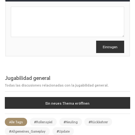
S
c
h
r
e
i
b
e
Eintragen
n
Jugabilidad general
Todas las discusiones relacionadas con la jugabilidad general.
Ein neues Thema eröffnen
Alle Tags
#Rollenspiel
#Neuling
#Rückkehrer
#Allgemeines_Gameplay
#Update