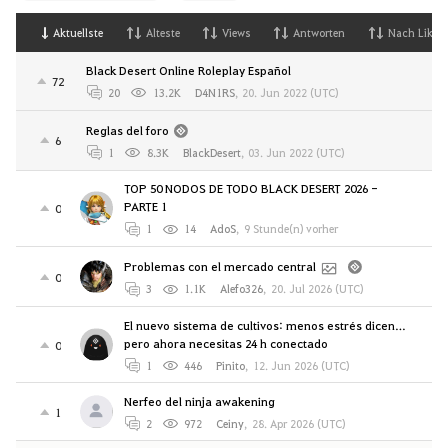
Aktuellste
Alteste
Views
Antworten
Nach Likes
Black Desert Online Roleplay Español
72
20
13.2K
D4N1RS
,
20. Jun 2022 (UTC)
Reglas del foro
6
1
8.3K
BlackDesert
,
03. Jun 2022 (UTC)
TOP 50 NODOS DE TODO BLACK DESERT 2026 -
PARTE 1
0
1
14
AdoS
,
9 Stunde(n) vorher
Problemas con el mercado central
0
3
1.1K
Alefo326
,
20. Jul 2026 (UTC)
El nuevo sistema de cultivos: menos estrés dicen…
pero ahora necesitas 24 h conectado
0
1
446
Pinito
,
12. Jun 2026 (UTC)
Nerfeo del ninja awakening
1
2
972
Ceiny
,
28. Apr 2026 (UTC)