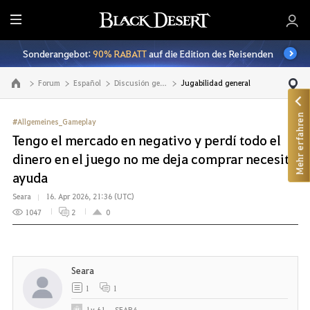
A
l
Sonderangebot:
90% RABATT
auf die Edition des Reisenden
l
e
Forum
Español
Discusión general
Jugabilidad general
Zur Hauptseite
Mehr erfahren
#Allgemeines_Gameplay
Tengo el mercado en negativo y perdí todo el
dinero en el juego no me deja comprar necesito
ayuda
Seara
16. Apr 2026, 21:36 (UTC)
1047
2
0
Seara
1
1
Lv
61
SEAR4