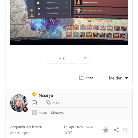
0
Melden
Zitat
Minarya
13
2748
Lv
66
Minarya
Zeitpunkt der letzten
17. Apr 2026, 09:55
# 2
Teilen
Änderungen :
(UTC)
F