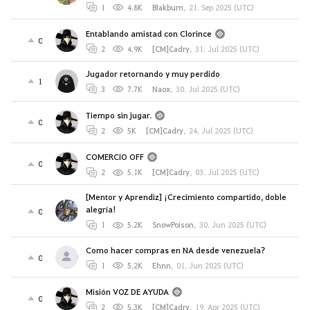
1
4.8K
Blakburn
,
21. Sep 2025 (UTC)
Entablando amistad con Clorince
0
2
4.9K
[CM]Cadry
,
31. Jul 2025 (UTC)
Jugador retornando y muy perdido
1
3
7.7K
Naox
,
30. Jul 2025 (UTC)
Tiempo sin jugar.
0
2
5K
[CM]Cadry
,
24. Jul 2025 (UTC)
COMERCIO OFF
0
2
5.1K
[CM]Cadry
,
03. Jul 2025 (UTC)
[Mentor y Aprendiz] ¡Crecimiento compartido, doble
alegría!
0
1
5.2K
SnowPoison
,
30. Jun 2025 (UTC)
Como hacer compras en NA desde venezuela?
0
1
5.2K
Ehnn
,
01. Jun 2025 (UTC)
Misión VOZ DE AYUDA
0
2
5.3K
[CM]Cadry
,
19. Apr 2025 (UTC)