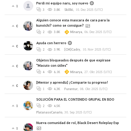
Perdí mi equipo naru, soy nuevo
1
3
3.8K
Skillki
,
10. Dez 2025 (UTC)
Alguien conoce esta mascara de cara para la
kunoichi? como se consigue?
0
2
3.8K
Minarya
,
06. Dez 2025 (UTC)
Ayuda con herrero
0
2
3.9K
[CM]Cadry
,
10. Nov 2025 (UTC)
Objetos bloqueados después de que expirase
"Macuto con útiles"
0
4
6.1K
Minarya
,
27. Okt 2025 (UTC)
[Mentor y aprendiz] ¡Comparte tu progreso!
0
1
4.3K
Furantur
,
08. Okt 2025 (UTC)
SOLUCIÓN PARA EL CONTENIDO GRUPAL EN BDO
1
2
4.5K
PlatanasoCanario
,
30. Sep 2025 (UTC)
Nueva comunidad de rol, Black Desert Roleplay Esp
1