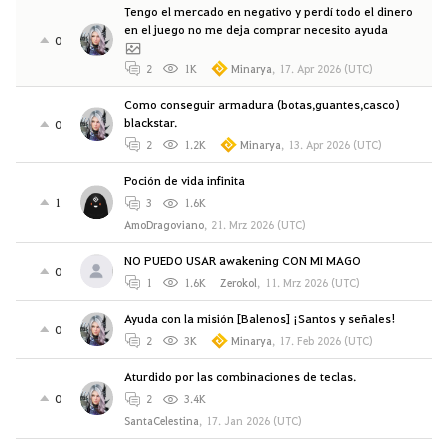
Tengo el mercado en negativo y perdí todo el dinero
en el juego no me deja comprar necesito ayuda
0
2
1K
Minarya
,
17. Apr 2026 (UTC)
Como conseguir armadura (botas,guantes,casco)
blackstar.
0
2
1.2K
Minarya
,
13. Apr 2026 (UTC)
Poción de vida infinita
1
3
1.6K
AmoDragoviano
,
21. Mrz 2026 (UTC)
NO PUEDO USAR awakening CON MI MAGO
0
1
1.6K
Zerokol
,
11. Mrz 2026 (UTC)
Ayuda con la misión [Balenos] ¡Santos y señales!
0
2
3K
Minarya
,
17. Feb 2026 (UTC)
Aturdido por las combinaciones de teclas.
0
2
3.4K
SantaCelestina
,
17. Jan 2026 (UTC)