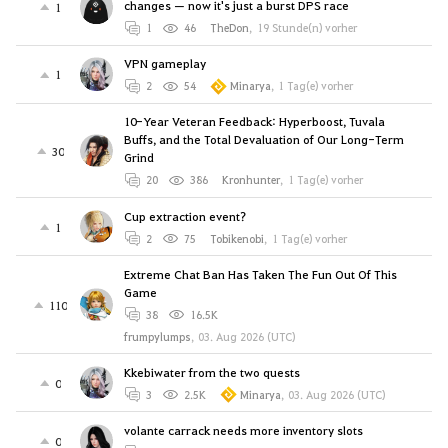
changes — now it's just a burst DPS race
1
1
46
TheDon
,
19 Stunde(n) vorher
VPN gameplay
1
2
54
Minarya
,
1 Tag(e) vorher
10-Year Veteran Feedback: Hyperboost, Tuvala
Buffs, and the Total Devaluation of Our Long-Term
30
Grind
20
386
Kronhunter
,
1 Tag(e) vorher
Cup extraction event?
1
2
75
Tobikenobi
,
1 Tag(e) vorher
Extreme Chat Ban Has Taken The Fun Out Of This
Game
110
38
16.5K
frumpylumps
,
03. Aug 2026 (UTC)
Kkebiwater from the two quests
0
3
2.5K
Minarya
,
03. Aug 2026 (UTC)
volante carrack needs more inventory slots
0