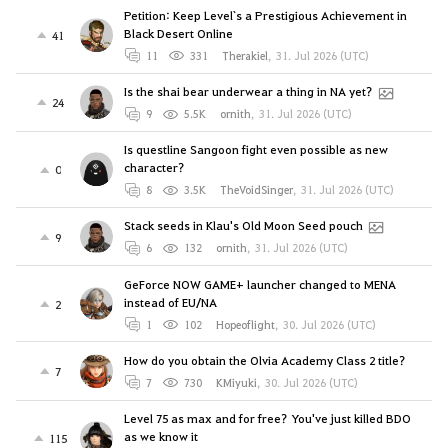
Petition: Keep Level`s a Prestigious Achievement in
Black Desert Online
41
11
331
Therakiel
,
31. Jul 2026 (UTC)
Is the shai bear underwear a thing in NA yet?
24
9
5.5K
ornith
,
31. Jul 2026 (UTC)
Is questline Sangoon fight even possible as new
character?
0
8
3.5K
TheVoidSinger
,
31. Jul 2026 (UTC)
Stack seeds in Klau's Old Moon Seed pouch
9
6
132
ornith
,
31. Jul 2026 (UTC)
GeForce NOW GAME+ launcher changed to MENA
instead of EU/NA
2
1
102
Hopeoflight
,
30. Jul 2026 (UTC)
How do you obtain the Olvia Academy Class 2 title?
7
7
730
KMiyuki
,
30. Jul 2026 (UTC)
Level 75 as max and for free? You've just killed BDO
as we know it
115