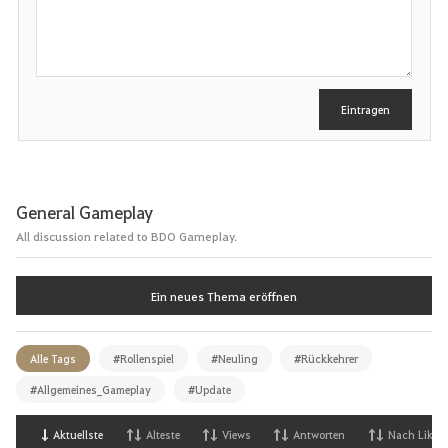
h
r
e
i
b
e
Eintragen
n
General Gameplay
All discussion related to BDO Gameplay.
Ein neues Thema eröffnen
Alle Tags
#Rollenspiel
#Neuling
#Rückkehrer
#Allgemeines_Gameplay
#Update
Aktuellste
Alteste
Views
Antworten
Nach Likes