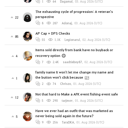
1
64
Dagamal
,
03. Aug 2026 (UTC)
The exhausting cycle of progression: A veteran's
perspective
22
8
287
Adonaj
,
03. Aug 2026 (UTC)
AP Cap + DPS Checks
85
55
1.1K
Legionarul
,
02. Aug 2026 (UTC)
Items sold directly from bank have no buyback or
recovery option
4
7
2.4K
saadtieboy87
,
02. Aug 2026 (UTC)
family name It won't let me change my name and
the button won't click because
1
2
74
Chriszo
,
01. Aug 2026 (UTC)
Not that hard to Make a AFK event fishing event safe
12
5
290
tarjmov
,
01. Aug 2026 (UTC)
Have we ever had an outfit that was marketed as
never being sold again in the future?
5
9
256
TaraDKA
,
01. Aug 2026 (UTC)