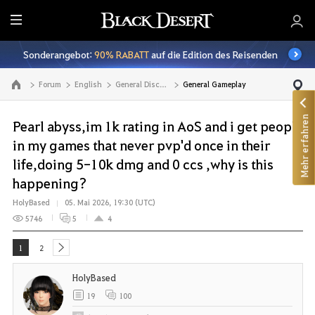
A
l
Sonderangebot:
90% RABATT
auf die Edition des Reisenden
l
e
Forum
English
General Discussion
General Gameplay
Zur Hauptseite
Mehr erfahren
Pearl abyss,im 1k rating in AoS and i get people
in my games that never pvp'd once in their
life,doing 5-10k dmg and 0 ccs ,why is this
happening?
HolyBased
05. Mai 2026, 19:30 (UTC)
5746
5
4
1
2
next
HolyBased
19
100