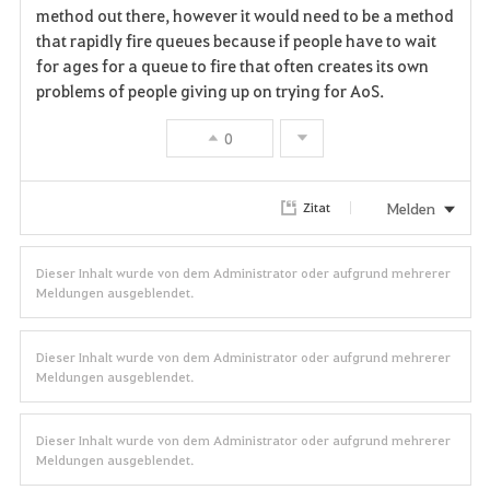
v
method out there, however it would need to be a method
that rapidly fire queues because if people have to wait
o
for ages for a queue to fire that often creates its own
r
problems of people giving up on trying for AoS.
i
0
t
Melden
Zitat
e
n
Dieser Inhalt wurde von dem Administrator oder aufgrund mehrerer
Meldungen ausgeblendet.
Dieser Inhalt wurde von dem Administrator oder aufgrund mehrerer
Meldungen ausgeblendet.
Dieser Inhalt wurde von dem Administrator oder aufgrund mehrerer
Meldungen ausgeblendet.