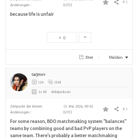
# 2
Teilen
Änderungen :
(UTC)
F
because life is unfair
a
v
0
o
r
Melden
Zitat
i
tarjmov
t
124
1545
e
Lv
65
Aldojackson
n
Zeitpunkt der letzten
13. Mai 2026, 00:02
# 3
Teilen
Änderungen :
(UTC)
F
For some reason, BDO matchmaking system "balances"
a
teams by combining good and bad PvP players on the
same team. There's probably a better matchmaking