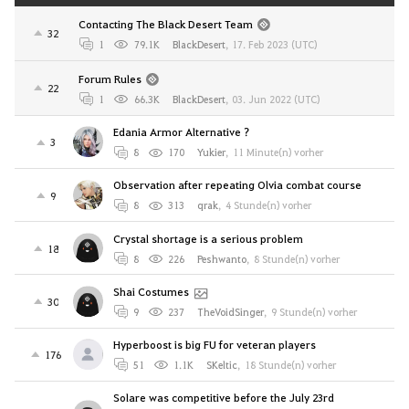
Contacting The Black Desert Team
32
1
79.1K
BlackDesert
,
17. Feb 2023 (UTC)
Forum Rules
22
1
66.3K
BlackDesert
,
03. Jun 2022 (UTC)
Edania Armor Alternative ?
3
8
170
Yukier
,
11 Minute(n) vorher
Observation after repeating Olvia combat course
9
8
313
qrak
,
4 Stunde(n) vorher
Crystal shortage is a serious problem
18
8
226
Peshwanto
,
8 Stunde(n) vorher
Shai Costumes
30
9
237
TheVoidSinger
,
9 Stunde(n) vorher
Hyperboost is big FU for veteran players
176
51
1.1K
SKeltic
,
18 Stunde(n) vorher
Solare was competitive before the July 23rd