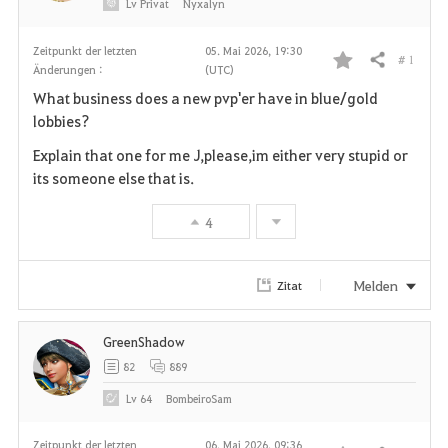
Lv
Privat
Nyxalyn
Zeitpunkt der letzten
05. Mai 2026, 19:30
# 1
Teilen
Änderungen :
(UTC)
F
What business does a new pvp'er have in blue/gold
a
lobbies?
v
Explain that one for me J,please,im either very stupid or
its someone else that is.
o
4
r
i
Melden
Zitat
t
GreenShadow
e
82
889
n
Lv
64
BombeiroSam
Zeitpunkt der letzten
06. Mai 2026, 09:36