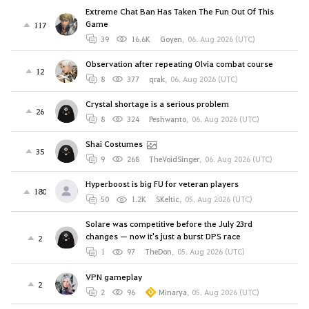
Extreme Chat Ban Has Taken The Fun Out Of This
Game
117
39
16.6K
Goyen
,
06. Aug 2026 (UTC)
Observation after repeating Olvia combat course
12
8
377
qrak
,
06. Aug 2026 (UTC)
Crystal shortage is a serious problem
26
8
324
Peshwanto
,
06. Aug 2026 (UTC)
Shai Costumes
35
9
268
TheVoidSinger
,
06. Aug 2026 (UTC)
Hyperboost is big FU for veteran players
180
50
1.2K
SKeltic
,
05. Aug 2026 (UTC)
Solare was competitive before the July 23rd
changes — now it's just a burst DPS race
2
1
97
TheDon
,
05. Aug 2026 (UTC)
VPN gameplay
2
2
96
Minarya
,
05. Aug 2026 (UTC)