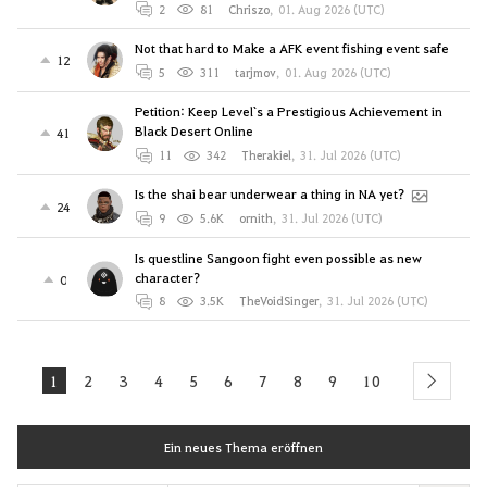
2
81
Chriszo
,
01. Aug 2026 (UTC)
Not that hard to Make a AFK event fishing event safe
12
5
311
tarjmov
,
01. Aug 2026 (UTC)
Petition: Keep Level`s a Prestigious Achievement in
Black Desert Online
41
11
342
Therakiel
,
31. Jul 2026 (UTC)
Is the shai bear underwear a thing in NA yet?
24
9
5.6K
ornith
,
31. Jul 2026 (UTC)
Is questline Sangoon fight even possible as new
character?
0
8
3.5K
TheVoidSinger
,
31. Jul 2026 (UTC)
1
2
3
4
5
6
7
8
9
10
next
Ein neues Thema eröffnen