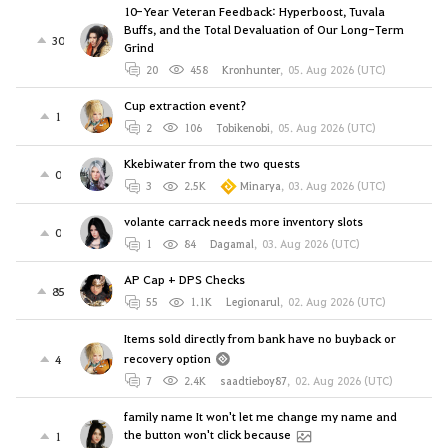
10-Year Veteran Feedback: Hyperboost, Tuvala
Buffs, and the Total Devaluation of Our Long-Term
30
Grind
20
458
Kronhunter
,
05. Aug 2026 (UTC)
Cup extraction event?
1
2
106
Tobikenobi
,
05. Aug 2026 (UTC)
Kkebiwater from the two quests
0
3
2.5K
Minarya
,
03. Aug 2026 (UTC)
volante carrack needs more inventory slots
0
1
84
Dagamal
,
03. Aug 2026 (UTC)
AP Cap + DPS Checks
85
55
1.1K
Legionarul
,
02. Aug 2026 (UTC)
Items sold directly from bank have no buyback or
recovery option
4
7
2.4K
saadtieboy87
,
02. Aug 2026 (UTC)
family name It won't let me change my name and
the button won't click because
1