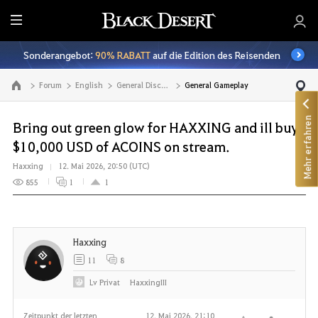
A
l
Sonderangebot:
90% RABATT
auf die Edition des Reisenden
l
e
Forum
English
General Discussion
General Gameplay
Zur Hauptseite
Mehr erfahren
Bring out green glow for HAXXING and ill buy
$10,000 USD of ACOINS on stream.
Haxxing
12. Mai 2026, 20:50 (UTC)
855
1
1
Haxxing
11
8
Lv
Privat
HaxxingIII
Zeitpunkt der letzten
12. Mai 2026, 21:10