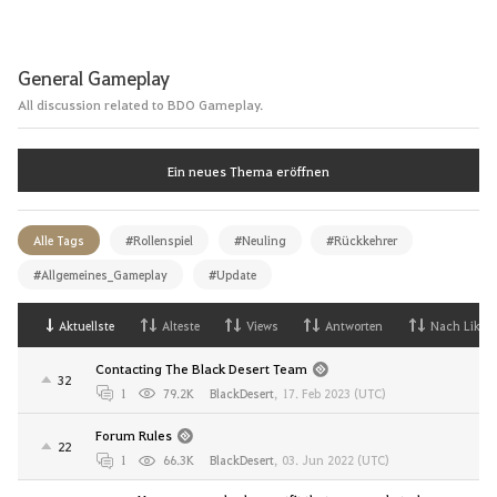
General Gameplay
All discussion related to BDO Gameplay.
Ein neues Thema eröffnen
Alle Tags
#Rollenspiel
#Neuling
#Rückkehrer
#Allgemeines_Gameplay
#Update
Aktuellste
Alteste
Views
Antworten
Nach Likes
Contacting The Black Desert Team
32
1
79.2K
BlackDesert
,
17. Feb 2023 (UTC)
Forum Rules
22
1
66.3K
BlackDesert
,
03. Jun 2022 (UTC)