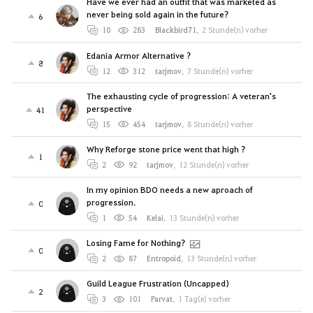
Have we ever had an outfit that was marketed as
never being sold again in the future?
6
10
283
Blackbird71
,
2 Stunde(n) vorher
Edania Armor Alternative ?
8
12
312
tarjmov
,
7 Stunde(n) vorher
The exhausting cycle of progression: A veteran's
perspective
41
15
454
tarjmov
,
8 Stunde(n) vorher
Why Reforge stone price went that high ?
1
2
92
tarjmov
,
12 Stunde(n) vorher
In my opinion BDO needs a new aproach of
progression.
0
1
54
Kelai
,
13 Stunde(n) vorher
Losing Fame for Nothing?
0
2
87
Entropoid
,
13 Stunde(n) vorher
Guild League Frustration (Uncapped)
2
3
101
Parvat
,
1 Tag(e) vorher