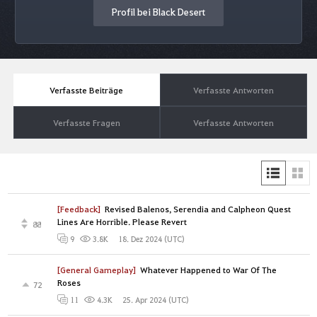
Profil bei Black Desert
Verfasste Beiträge
Verfasste Antworten
Verfasste Fragen
Verfasste Antworten
[Feedback]
Revised Balenos, Serendia and Calpheon Quest
Lines Are Horrible. Please Revert
88
18. Dez 2024 (UTC)
9
3.8K
[General Gameplay]
Whatever Happened to War Of The
Roses
72
25. Apr 2024 (UTC)
11
4.3K