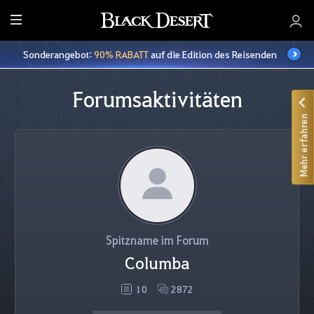
A
l
Sonderangebot:
90% RABATT
auf die Edition des Reisenden
l
e
Forumsaktivitäten
Mehr erfahren
Spitzname im Forum
Columba
10
2872