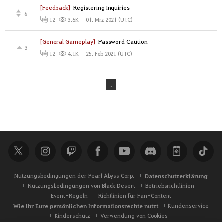
[Feedback]
Registering Inquiries
6
01. Mrz 2021 (UTC)
12
3.6K
[General Gameplay]
Password Caution
3
25. Feb 2021 (UTC)
12
4.1K
1
Nutzungsbedingungen der Pearl Abyss Corp.
Datenschutzerklärung
Nutzungsbedingungen von Black Desert
Betriebsrichtlinien
Event-Regeln
Richtlinien für Fan-Content
Wie Ihr Eure persönlichen Informationsrechte nutzt
Kundenservice
Kinderschutz
Verwendung von Cookies