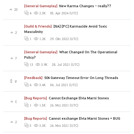
[General Gameplay]
New Karma Changes - really??
23
05. Apr 2024 (UTC)
4
2.3K
[Guild & Friends]
[NA] [PC] Karmacide Avoid Toxic
Masculinity
2
29. Okt 2022 (UTC)
1
1.2K
[General Gameplay]
What Changed On The Operational
Policy?
7
28. Jul 2021 (UTC)
13
3.9K
[Feedback]
504 Gateway Timeout Error On Long Threads
8
04. Jul 2021 (UTC)
6
3.4K
[Bug Reports]
Cannot Exchange Elvia Marni Stones
0
26. Mrz 2021 (UTC)
1
1.5K
[Bug Reports]
Cannot exchange Elvia Marni Stones = BUG
2
26. Mrz 2021 (UTC)
5
3.3K