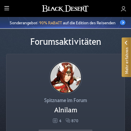
A
l
Sonderangebot:
90% RABATT
auf die Edition des Reisenden
l
e
Forumsaktivitäten
Mehr erfahren
Spitzname im Forum
Alnilam
4
870