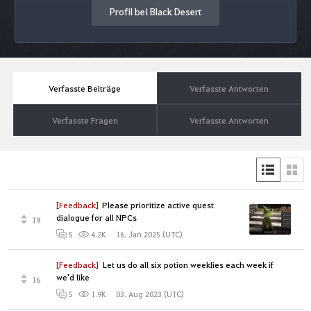
Profil bei Black Desert
Verfasste Beiträge
Verfasste Antworten
Verfasste Fragen
Verfasste Antworten
[Feedback]
Please prioritize active quest
dialogue for all NPCs
19
16. Jan 2025 (UTC)
5
4.2K
[Feedback]
Let us do all six potion weeklies each week if
we'd like
16
03. Aug 2023 (UTC)
5
1.9K