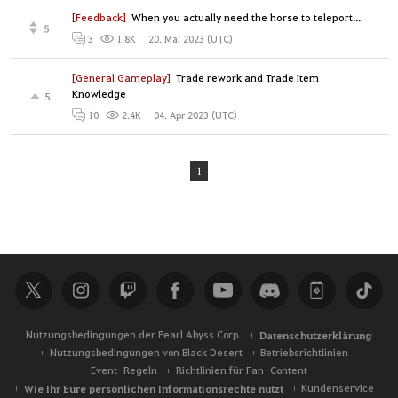
[Feedback]
When you actually need the horse to teleport...
5
20. Mai 2023 (UTC)
3
1.8K
[General Gameplay]
Trade rework and Trade Item
Knowledge
5
04. Apr 2023 (UTC)
10
2.4K
1
Nutzungsbedingungen der Pearl Abyss Corp.
Datenschutzerklärung
Nutzungsbedingungen von Black Desert
Betriebsrichtlinien
Event-Regeln
Richtlinien für Fan-Content
Wie Ihr Eure persönlichen Informationsrechte nutzt
Kundenservice