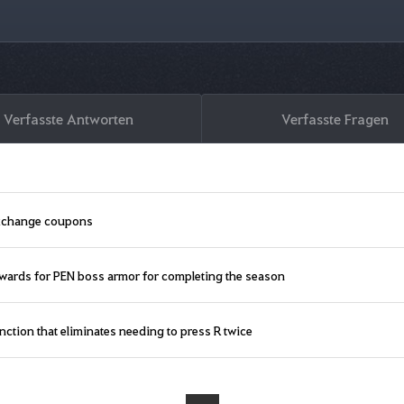
Verfasste Antworten
Verfasste Fragen
exchange coupons
ewards for PEN boss armor for completing the season
nction that eliminates needing to press R twice