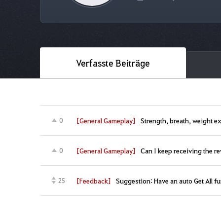
Verfasste Beiträge
[General Gameplay]
Strength, breath, weight 
0
[General Gameplay]
Can I keep receiving the r
0
[Feedback]
Suggestion: Have an auto Get All fu
25