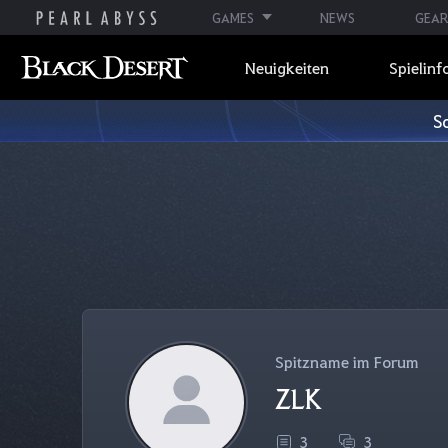
GAMES
NEWS
GEAR
Neuigkeiten
Spielinf
S
Spitzname im Forum
ZLK
3
3