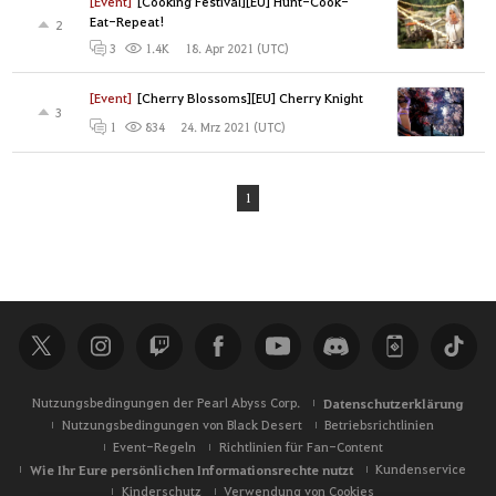
[Event]
[Cooking Festival][EU] Hunt-Cook-
Eat-Repeat!
2
18. Apr 2021 (UTC)
3
1.4K
[Event]
[Cherry Blossoms][EU] Cherry Knight
3
24. Mrz 2021 (UTC)
1
834
1
Nutzungsbedingungen der Pearl Abyss Corp.
Datenschutzerklärung
Nutzungsbedingungen von Black Desert
Betriebsrichtlinien
Event-Regeln
Richtlinien für Fan-Content
Wie Ihr Eure persönlichen Informationsrechte nutzt
Kundenservice
Kinderschutz
Verwendung von Cookies