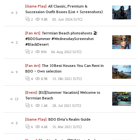
[Game Play]
All Classic, Premium &
Succession Outfit Boxes (List + Screenshots)
3
03. Jun 2024 (UTC)
2
9.8K
[Fan Art]
Terrmian Beach photoshoots 🏖
#BDOSummer #WednesdayScreenshot
2
#BlackDesert
04. Aug 2022 (UTC)
2
894
[Fan Art]
The 10 Best Houses You Can Rent in
BDO - Own selection
9
13. Okt 2021 (UTC)
4
8.9K
[Event]
[EU][Summer Vacation] Welcome to
Terrmian Beach
13
28. Jul 2021 (UTC)
5
1.6K
[Game Play]
BDO Elvia's Realm Guide
5
15. Mai 2021 (UTC)
6
4.6K