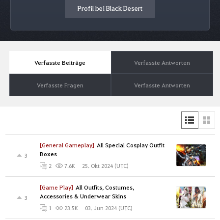
Profil bei Black Desert
Verfasste Beiträge
Verfasste Antworten
Verfasste Fragen
Verfasste Antworten
[General Gameplay]
All Special Cosplay Outfit
Boxes
3
25. Okt 2024 (UTC)
2
7.6K
[Game Play]
All Outfits, Costumes,
Accessories & Underwear Skins
3
03. Jun 2024 (UTC)
1
23.5K