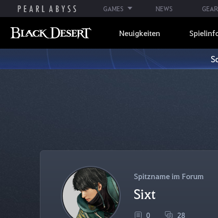
GAMES
NEWS
GEAR
Neuigkeiten
Spielinf
S
Spitzname im Forum
Sixt
0
28