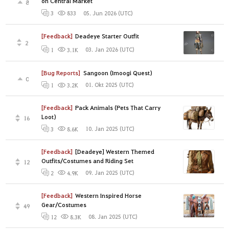
on Central Market
8
05. Jun 2026 (UTC)
3
833
[Feedback]
Deadeye Starter Outfit
2
03. Jan 2026 (UTC)
1
3.1K
[Bug Reports]
Sangoon (Imoogi Quest)
0
01. Okt 2025 (UTC)
1
3.2K
[Feedback]
Pack Animals (Pets That Carry
Loot)
16
10. Jan 2025 (UTC)
3
8.6K
[Feedback]
[Deadeye] Western Themed
Outfits/Costumes and Riding Set
12
09. Jan 2025 (UTC)
2
4.9K
[Feedback]
Western Inspired Horse
Gear/Costumes
49
08. Jan 2025 (UTC)
12
8.3K