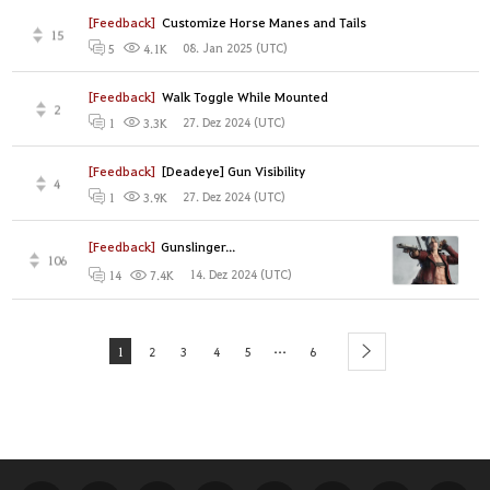
[Feedback]
Customize Horse Manes and Tails
15
08. Jan 2025 (UTC)
5
4.1K
[Feedback]
Walk Toggle While Mounted
2
27. Dez 2024 (UTC)
1
3.3K
[Feedback]
[Deadeye] Gun Visibility
4
27. Dez 2024 (UTC)
1
3.9K
[Feedback]
Gunslinger...
106
14. Dez 2024 (UTC)
14
7.4K
...
1
2
3
4
5
6
next