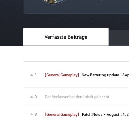
Verfasste Beiträge
[General Gameplay]
New Bartering update 16Ap
3
Der Verfasser hat den Inhalt gelöscht.
0
[General Gameplay]
Patch Notes - August 14, 
8