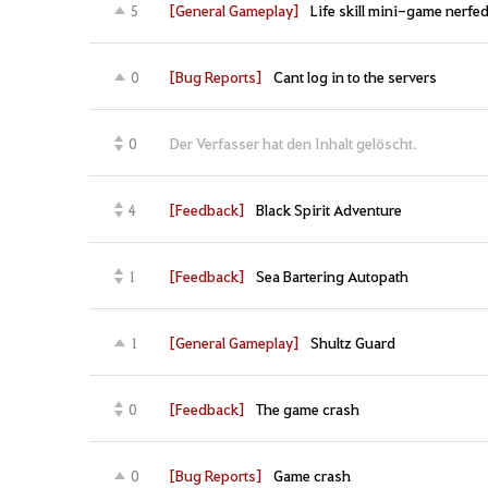
[General Gameplay]
Life skill mini-game nerfed
5
[Bug Reports]
Cant log in to the servers
0
Der Verfasser hat den Inhalt gelöscht.
0
[Feedback]
Black Spirit Adventure
4
[Feedback]
Sea Bartering Autopath
1
[General Gameplay]
Shultz Guard
1
[Feedback]
The game crash
0
[Bug Reports]
Game crash
0