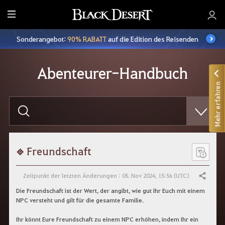
A
l
Sonderangebot:
90% RABATT
auf die Edition des Reisenden
l
e
Abenteurer-Handbuch
Mehr erfahren
B
i
t
t
e
g
e
Freundschaft
b
t
e
Zeitpunkt der letzten Änderungen : 05. Nov 2024, 15:56 (UTC)
Teilen
i
n
Die Freundschaft ist der Wert, der angibt, wie gut Ihr Euch mit einem
e
NPC versteht und gilt für die gesamte Familie.
n
S
Ihr könnt Eure Freundschaft zu einem NPC erhöhen, indem Ihr ein
u