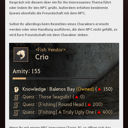
c
Gespräch mit diesem über ein für ihn interessantes Thema führt
h
oder indem Ihr den NPC grüßt. Außerdem erhöhen bestimmte
b
Quests ebenfalls die Freundschaft mit dem NPC.
e
g
Solltet Ihr allerdings beim Bestehlen eines Charakters erwischt
r
werden oder eine Handlung ausführen, die dem NPC nicht gefällt, so
i
f
wird Eure Freundschaft mit dem Charakter sinken.
f
e
i
n
.
Wenn Ihr mit einem NPC interagiert (Taste: R), so öffnet sich das