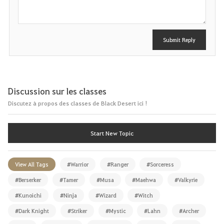
t
Submit Reply
Discussion sur les classes
Discutez à propos des classes de Black Desert ici !
Start New Topic
View All Tags
#Warrior
#Ranger
#Sorceress
#Berserker
#Tamer
#Musa
#Maehwa
#Valkyrie
#Kunoichi
#Ninja
#Wizard
#Witch
#Dark Knight
#Striker
#Mystic
#Lahn
#Archer