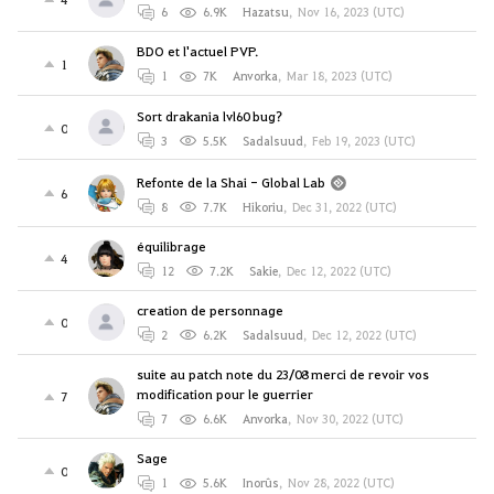
6
6.9K
Hazatsu
,
Nov 16, 2023 (UTC)
BDO et l'actuel PVP.
1
1
7K
Anvorka
,
Mar 18, 2023 (UTC)
Sort drakania lvl60 bug?
0
3
5.5K
Sadalsuud
,
Feb 19, 2023 (UTC)
Refonte de la Shai - Global Lab
6
8
7.7K
Hikoriu
,
Dec 31, 2022 (UTC)
équilibrage
4
12
7.2K
Sakie
,
Dec 12, 2022 (UTC)
creation de personnage
0
2
6.2K
Sadalsuud
,
Dec 12, 2022 (UTC)
suite au patch note du 23/08 merci de revoir vos
modification pour le guerrier
7
7
6.6K
Anvorka
,
Nov 30, 2022 (UTC)
Sage
0
1
5.6K
Inorûs
,
Nov 28, 2022 (UTC)