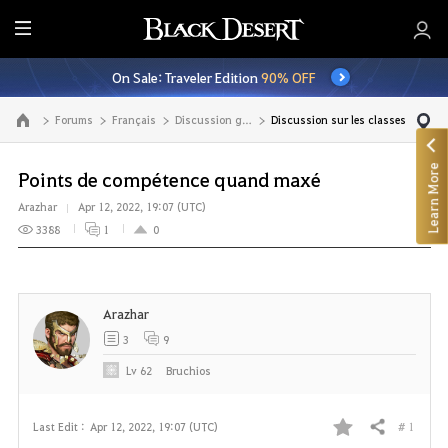
E
n
On Sale: Traveler Edition
90% OFF
t
i
Forums
Français
Discussion générale
Discussion sur les classes
Go to the main page
r
e
Learn More
M
Points de compétence quand maxé
e
Arazhar
Apr 12, 2022, 19:07 (UTC)
n
3388
1
0
u
Arazhar
3
9
Lv
62
Bruchios
# 1
Last Edit :
Apr 12, 2022, 19:07 (UTC)
Share
F