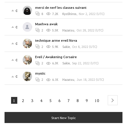
merci de nerf les classes suivant
0
8
7.2K
KyoShiros
,
Nov 2, 2022 (UTC)
Maehwa awak
0
2
5.5K
Hazatsu
,
Oct 28, 2022 (UTC)
technique arme eveil Nova
0
2
5.9K
Sakie
,
Oct 8, 2022 (UTC)
Eveil / Awakening Corsaire
0
2
6.3K
Sakie
,
Sep 22, 2022 (UTC)
mystic
0
2
6.1K
Hazatsu
,
Jun 18, 2022 (UTC)
1
2
3
4
5
6
7
8
9
10
next
Start New Topic