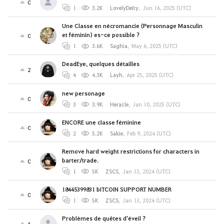
0
1
3.2K
LovelyDeity
,
Jun 16, 2025 (UTC)
Une Classe en nécromancie (Personnage Masculin
et féminin) es-ce possible ?
0
1
3.6K
Saghia
,
May 6, 2025 (UTC)
DeadEye, quelques détailles
2
4
4.3K
Layh
,
Apr 25, 2025 (UTC)
new personage
0
3
3.9K
Heracle
,
Jan 10, 2025 (UTC)
ENCORE une classe féminine
0
2
5.2K
Sakie
,
Feb 9, 2024 (UTC)
Remove hard weight restrictions for characters in
barter/trade.
0
1
5K
ZSCS
,
Jan 13, 2024 (UTC)
18445399831 bITCOIN SUPPORT NUMBER
0
1
5K
ZSCS
,
Jan 13, 2024 (UTC)
Problèmes de quêtes d'éveil ?
4