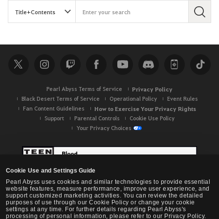
S
e
a
r
c
h
Pearl Abyss Terms of Service
Privacy Policy
Black Desert Terms of Service
Operational Policy
Event Rules
Fan Content Guidelines
How to Exercise Your Privacy Rights
Support
Parental Controls
Cookie Use Policy
Your Privacy Choices
Cookie Use and Settings Guide
Pearl Abyss uses cookies and similar technologies to provide essential
website features, measure performance, improve user experience, and
support customized marketing activities. You can review the detailed
purposes of use through our Cookie Policy or change your cookie
settings at any time. For further details regarding Pearl Abyss's
processing of personal information, please refer to our Privacy Policy.