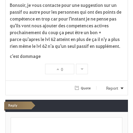
Bonsoir, je vous contacte pour une suggestion sur un
a
passif ou autre pour les personnes qui ont des points de
compétence en trop car pour l'instant je ne pense pas
v
qu'ils vont nous ajouter des competences actives
prochainement du coup ça peut être un bon +
o
parce qu'apres le lvl 62 atteint en plus de ça il n'y a plus
r
rien même le lvl 62 n'a qu'un seul passif en supplément.
i
c'est dommage
t
0
e
Report
Quote
Reply
P
o
s