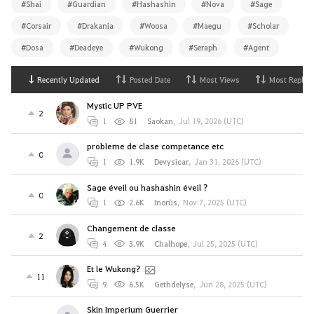
#Shai
#Guardian
#Hashashin
#Nova
#Sage
#Corsair
#Drakania
#Woosa
#Maegu
#Scholar
#Dosa
#Deadeye
#Wukong
#Seraph
#Agent
Recently Updated
Posted Date
Most Views
Most Replies
Mystic UP PVE
2
1
81
Saokan
,
Jul 19, 2026 (UTC)
probleme de clase competance etc
0
1
1.9K
Devysicar
,
Jan 31, 2026 (UTC)
Sage éveil ou hashashin éveil ?
0
1
2.6K
Inorûs
,
Nov 7, 2025 (UTC)
Changement de classe
2
4
3.9K
Chalhope
,
Jul 25, 2025 (UTC)
Et le Wukong?
11
9
6.5K
Gethdelyse
,
Jun 28, 2025 (UTC)
Skin Imperium Guerrier